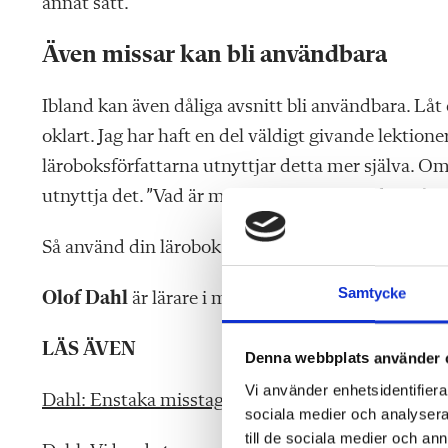
annat sätt.
Även missar kan bli användbara
Ibland kan även dåliga avsnitt bli användbara. Låt
oklart. Jag har haft en del väldigt givande lektione
läroboksförfattarna utnyttjar
detta mer själva. O
utnyttja det. ”Vad är missvisande med bilden på si
Så använd din lärobok! Som en bonus blir kanske e
Samtycke
Olof Dahl
är lärare i matematik och fysik på Fra
LÄS ÄVEN
Denna webbplats använder 
Vi använder enhetsidentifierar
Dahl: Enstaka misstag får inte väga för tungt i ma
sociala medier och analysera 
till de sociala medier och a