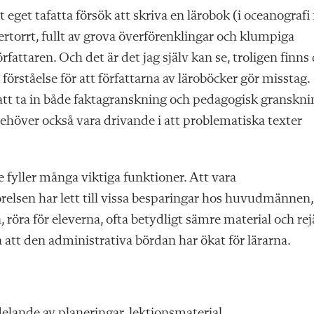
t eget tafatta försök att skriva en lärobok (i oceanografi 
rtorrt, fullt av grova överförenklingar och klumpiga
fattaren. Och det är det jag själv kan se, troligen finns
 förståelse för att författarna av läroböcker gör misstag.
att ta in både faktagranskning och pedagogisk granskni
behöver också vara drivande i att problematiska texter
e fyller många viktiga funktioner. Att vara
örelsen har lett till vissa besparingar hos huvudmännen,
öra för eleverna, ofta betydligt sämre material och rej
a att den administrativa bördan har ökat för lärarna.
delande av planeringar, lektionsmaterial,