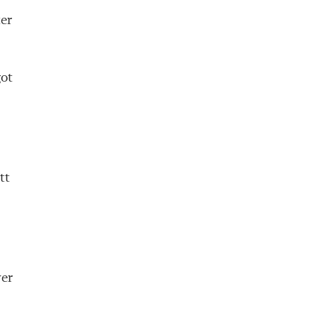
ter
got
tt
ver