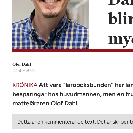
Dah
n
bli
my
Olof Dahl
22 SEP 2025
Att vara ”läroboksbunden” har läng
KRÖNIKA
besparingar hos huvudmännen, men en fruk
matteläraren Olof Dahl.
Detta är en kommenterande text. Det är skribente