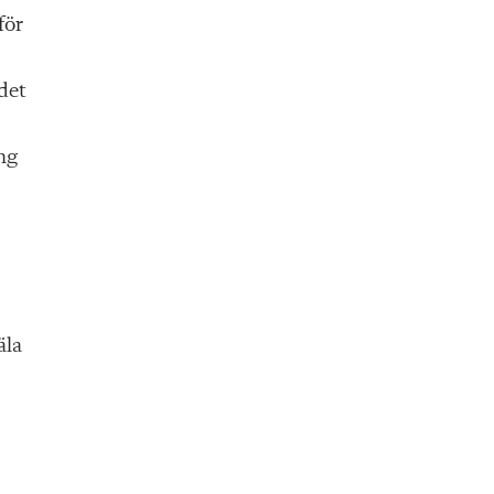
för
 det
ng
äla