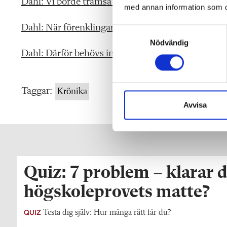
Dahl: Vi borde tramsa lite mer i skolan
med annan information som du 
Dahl: När förenklingar stjälper mer än de hjälper i
S
Nödvändig
a
Dahl: Därför behövs inga hypoteser före laboratio
m
t
y
Taggar:
c
Krönika
k
Avvisa
e
s
v
a
l
Quiz: 7 problem – klarar d
högskoleprovets matte?
QUIZ
Testa dig själv: Hur många rätt får du?