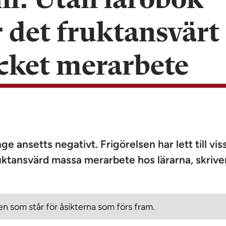
l: Utan lärobok
r det fruktansvärt
cket merarbete
e ansetts negativt. Frigörelsen har lett till vis
tansvärd massa merarbete hos lärarna, skrive
n som står för åsikterna som förs fram.