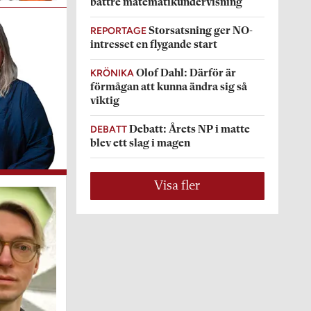
bättre matematikundervisning
REPORTAGE
Storsatsning ger NO-
intresset en flygande start
KRÖNIKA
Olof Dahl: Därför är
förmågan att kunna ändra sig så
viktig
DEBATT
Debatt: Årets NP i matte
blev ett slag i magen
Visa fler