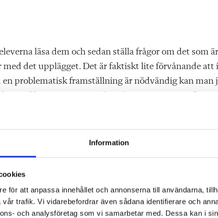
 eleverna läsa dem och sedan ställa frågor om det som ä
r med det upplägget. Det är faktiskt lite förvånande att 
m en problema
tisk framställning är nödvändig kan man 
dan 35?” kan ju vara en oerhört bra övningsuppgift.
leverna dessutom bättre på att läsa.
Information
nklins gymnasium i Mölndal.
cookies
e för att anpassa innehållet och annonserna till användarna, tillh
tten
vår trafik. Vi vidarebefordrar även sådana identifierare och anna
nnons- och analysföretag som vi samarbetar med. Dessa kan i sin