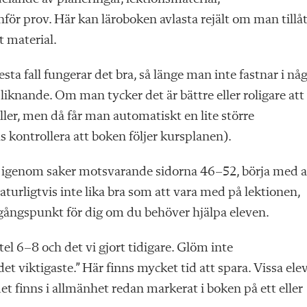
för prov. Här kan läroboken avlasta rejält om man tillå
t material.
esta fall fungerar det bra, så länge man inte fastnar i nå
liknande. Om man tycker det är bättre eller roligare att
eller, men då får man automatiskt en lite större
 kontrollera att boken följer kursplanen).
tt igenom saker motsvarande sidorna 46–52, börja med a
turligtvis inte lika bra som att vara med på lektionen,
tgångs
punkt för dig om du behöver hjälpa
eleven.
el 6–8 och det vi gjort tidigare. Glöm inte
et viktigaste.” Här finns mycket tid att spara. Vissa ele
et finns i allmän
het redan markerat i boken på ett eller