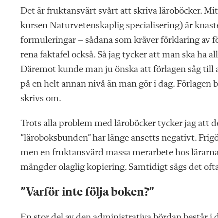
Det är fruktansvärt svårt att skriva läroböcker. Mit
kursen Naturvetenskaplig specialisering) är knaste
formuleringar – sådana som kräver förklaring av för
rena faktafel också. Så jag tycker att man ska ha all
Däremot kunde man ju önska att förlagen såg till 
på en helt annan nivå än man gör i dag. Förlagen 
skrivs om.
Trots alla problem med läroböcker tycker jag att d
”läroboksbunden” har länge ansetts negativt. Frig
men en fruktansvärd massa merarbete hos lärarna, r
mängder olaglig kopiering. Samti
digt sägs det oft
”Varför inte följa boken?”
En stor del av den administrativa bördan består i 