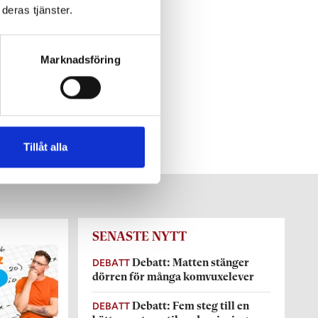
deras tjänster.
Marknadsföring
Tillåt alla
SENASTE NYTT
DEBATT
Debatt: Matten stänger
dörren för många komvuxelever
DEBATT
Debatt: Fem steg till en