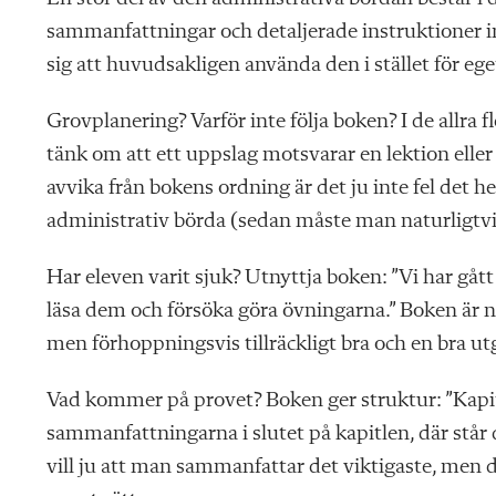
sammanfattningar och detaljerade instruktioner in
sig att huvudsakligen använda den i stället för ege
Grovplanering? Varför inte följa boken? I de allra fl
tänk om att ett uppslag motsvarar en lektion eller 
avvika från bokens ordning är det ju inte fel det h
administrativ börda (sedan måste man naturligtvis
Har eleven varit sjuk? Utnyttja boken: ”Vi har gå
läsa dem och försöka göra övningarna.” Boken är na
men förhoppningsvis tillräckligt bra och en bra u
Vad kommer på
provet? Boken ger struktur: ”Kapit
sammanfattningarna i slutet på kapitlen, där står d
vill ju att man sammanfattar det
viktigaste, men d