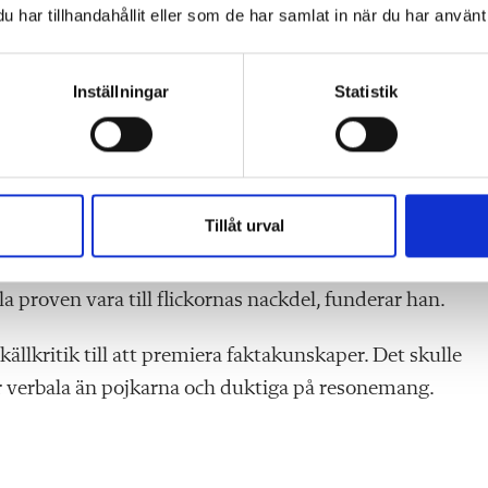
har tillhandahållit eller som de har samlat in när du har använt 
Inställningar
Statistik
märksamma flickor som behöver stöd.
er stöd. Killar är ofta mer utåtagerande och har ofta
Tillåt urval
 proven vara till flickornas nackdel, funderar han.
ällkritik till att premiera faktakunskaper. Det skulle
r verbala än pojkarna och duktiga på resonemang.