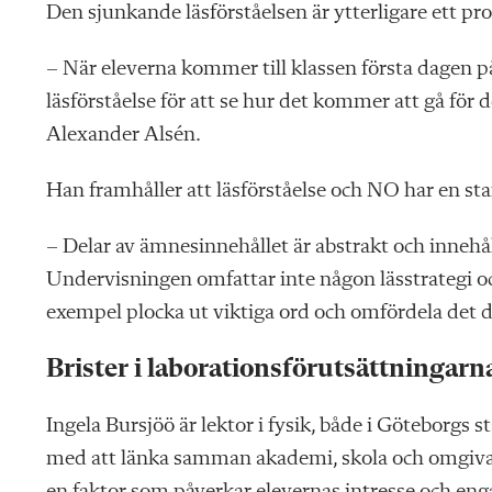
Den sjunkande läsförståelsen är ytterligare ett p
– När eleverna kommer till klassen första dagen på
läsförståelse för att se hur det kommer att gå för 
Alexander Alsén.
Han framhåller att läsförståelse och NO har en st
– Delar av ämnesinnehållet är abstrakt och inneh
Undervisningen omfattar inte någon lässtrategi och
exempel plocka ut viktiga ord och omfördela det de 
Brister i laborationsförutsättningarn
Ingela Bursjöö är lektor i fysik, både i Göteborgs
med att länka samman akademi, skola och omgivan
en faktor som påverkar elevernas intresse och e