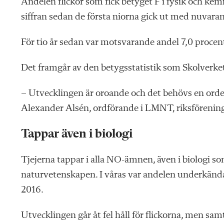
Andelen flickor som fick betyget F i fysik och kemi
siffran sedan de första niorna gick ut med nuvaran
För tio år sedan var motsvarande andel 7,0 procen
Det framgår av den betygsstatistik som Skolverket 
– Utvecklingen är oroande och det behövs en ordentl
Alexander Alsén, ordförande i LMNT, riksförening
Tappar även i biologi
Tjejerna tappar i alla NO-ämnen, även i biologi som
naturvetenskapen. I våras var andelen underkända 
2016.
Utvecklingen går åt fel håll för flickorna, men sa