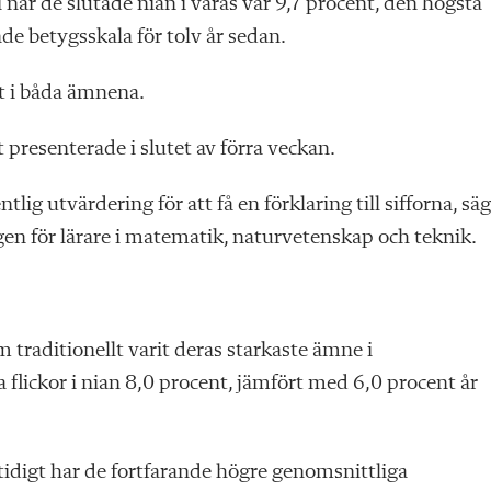
 när de slutade nian i våras var 9,7 procent, den högsta
de betygsskala för tolv år sedan.
t i båda ämnena.
presenterade i slutet av förra veckan.
ig utvärdering för att få en förklaring till sifforna, sä
en för lärare i matematik, naturvetenskap och teknik.
 traditionellt varit deras starkaste ämne i
flickor i nian 8,0 procent, jämfört med 6,0 procent år
mtidigt har de fortfarande högre genomsnittliga