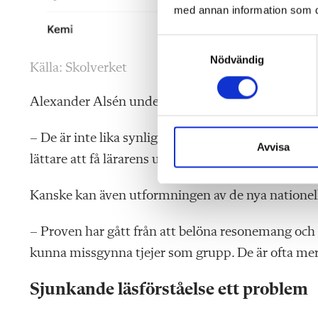
med annan information som du 
S
Nödvändig
a
Källa: Skolverket
m
t
Alexander Alsén understryker vikten av att upp
y
c
– De är inte lika synliga som pojkarna när de behöv
k
Avvisa
lättare att få lärarens uppmärksamhet.
e
s
Kanske kan även utformningen av de nya nationella
v
a
l
– Proven har gått från att belöna resonemang och k
kunna missgynna tjejer som grupp. De är ofta me
Sjunkande läsförståelse ett problem