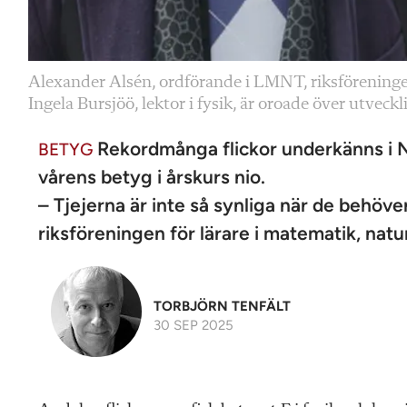
Alexander Alsén, ordförande i LMNT, riksföreningen
Ingela Bursjöö, lektor i fysik, är oroade över utveck
Rekordmånga flickor underkänns i NO
BETYG
vårens betyg i årskurs nio.
– Tjejerna är inte så synliga när de behöv
riksföreningen för lärare i matematik, nat
TORBJÖRN TENFÄLT
30 SEP 2025