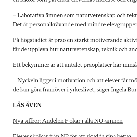
– Laborativa ämnen som naturvetenskap och teknik h
Det är personalkrävande med mindre elevgrupper o
På högstadiet är prao en starkt motiverande aktiv
får de uppleva hur naturvetenskap, teknik och an
Ett bekymmer är att antalet praoplatser har minsk
– Nyckeln ligger i motivation och att elever får mö
de kan göra framöver i yrkeslivet, säger Ingela Bur
LÄS ÄVEN
Nya siffror: Andelen F ökar i alla NO-ämnen
Elever skolkar från NP för att skydda sina betyg