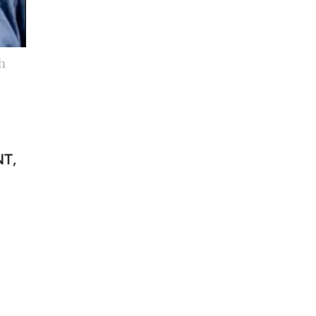
h
NT,