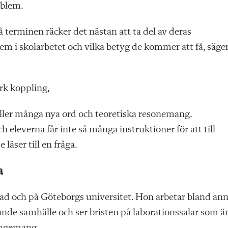
roblem.
 terminen räcker det nästan att ta del av deras
dem i skolarbetet och vilka betyg de kommer att få, säge
ark koppling,
åller många nya ord och teoretiska resonemang.
 eleverna får inte så många instruktioner för att till
läser till en fråga.
a
 stad och på Göteborgs universitet. Hon arbetar bland an
de samhälle och ser bristen på laborationssalar som 
ngagemang.