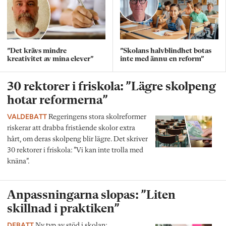
”Det krävs mindre
”Skolans halvblindhet botas
kreativitet av mina elever”
inte med ännu en reform”
30 rektorer i friskola: ”Lägre skolpeng
hotar reformerna”
VALDEBATT
Regeringens stora skolreformer
riskerar att drabba fristående skolor extra
hårt, om deras skolpeng blir lägre. Det skriver
30 rektorer i friskola: ”Vi kan inte trolla med
knäna”.
Anpassningarna slopas: ”Liten
skillnad i praktiken”
DEBATT
Ny typ av stöd i skolan: