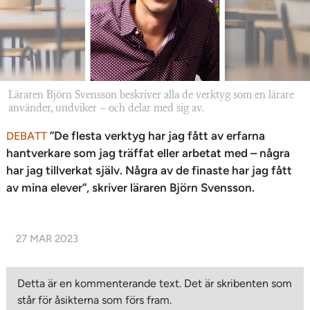
Läraren Björn Svensson beskriver alla de verktyg som en lärare
använder, undviker – och delar med sig av.
”De flesta verktyg har jag fått av erfarna
DEBATT
hantverkare som jag träffat eller arbetat med – några
har jag tillverkat själv. Några av de finaste har jag fått
av mina elever”, skriver läraren Björn Svensson.
27 MAR 2023
Detta är en kommenterande text. Det är skribenten som
står för åsikterna som förs fram.