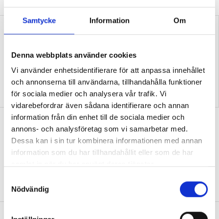
Samtycke
Information
Om
Denna webbplats använder cookies
Vi använder enhetsidentifierare för att anpassa innehållet
och annonserna till användarna, tillhandahålla funktioner
”Så bryter vi hatpratets
”Hur skolan fungerar blir
för sociala medier och analysera vår trafik. Vi
pyramid i skolan”
tydligt i trappan”
vidarebefordrar även sådana identifierare och annan
information från din enhet till de sociala medier och
”Vad ska vår tid räcka till på
annons- och analysföretag som vi samarbetar med.
förskolan?”
Dessa kan i sin tur kombinera informationen med annan
DEBATT
”Ska jag som förskollärare duka,
information som du har tillhandahållit eller som de har
damma, snygga upp i hallen, svara i telefon
samlat in när du har använt deras tjänster.
eller ska jag vara närvarande tillsammans
S
med barnen?”
Nödvändig
a
m
t
”Vad säger det om skolan när allt fler