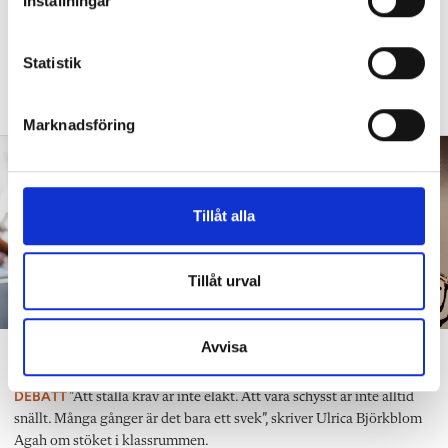
Inställningar
y
barn behöver anpassas?”
c
DEBATT
”Frågan är hur skolan kan ge plats åt
k
Statistik
fler barn från början – inte hur de ska
e
anpassas till skolan”.
s
Marknadsföring
v
a
l
Tillåt alla
Tillåt urval
Avvisa
”Att ställa krav är inte elakt”
DEBATT
”Att ställa krav är inte elakt. Att vara schysst är inte alltid
snällt. Många gånger är det bara ett svek”, skriver Ulrica Björkblom
Agah om stöket i klassrummen.