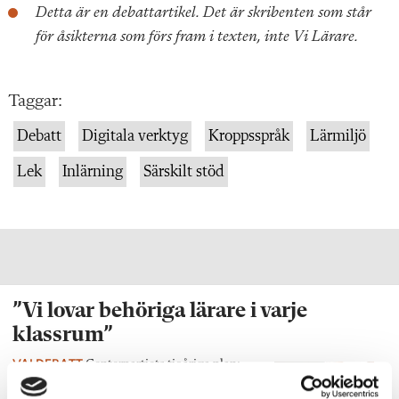
Detta är en debattartikel. Det är skribenten som står
för åsikterna som förs fram i texten, inte Vi Lärare.
Taggar:
Debatt
Digitala verktyg
Kroppsspråk
Lärmiljö
Lek
Inlärning
Särskilt stöd
”Vi lovar behöriga lärare i varje
klassrum”
VALDEBATT
Centerpartiets tioåriga plan:
Inga fler obehöriga lärare.