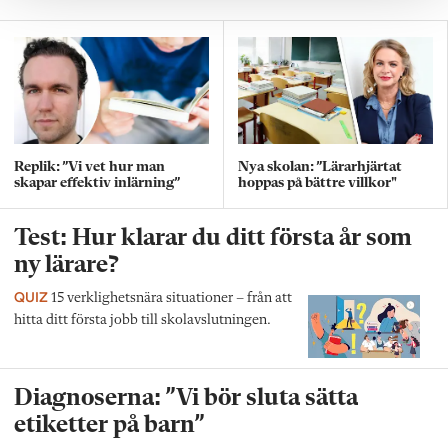
Replik: ”Vi vet hur man
Nya skolan: ”Lärarhjärtat
skapar effektiv inlärning”
hoppas på bättre villkor"
Test: Hur klarar du ditt första år som
ny lärare?
QUIZ
15 verklighetsnära situationer – från att
hitta ditt första jobb till skolavslutningen.
Diagnoserna: ”Vi bör sluta sätta
etiketter på barn”