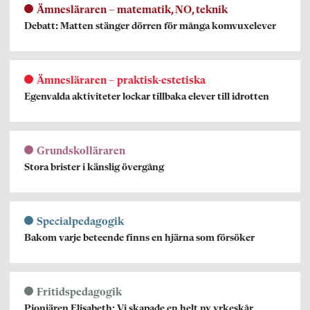
Ämnesläraren – matematik, NO, teknik
Debatt: Matten stänger dörren för många komvuxelever
Ämnesläraren – praktisk-estetiska
Egenvalda aktiviteter lockar tillbaka elever till idrotten
Grundskolläraren
Stora brister i känslig övergång
Specialpedagogik
Bakom varje beteende finns en hjärna som försöker
Fritidspedagogik
Pionjären Elisabeth: Vi skapade en helt ny yrkeskår