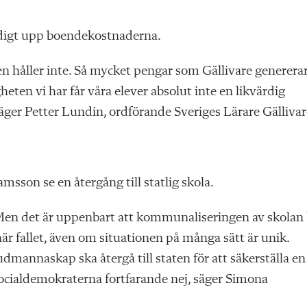
idigt upp boendekostnaderna.
håller inte. Så mycket pengar som Gällivare genererar 
heten vi har får våra elever absolut inte en likvärdig
äger Petter Lundin, ordförande Sveriges Lärare Gällivar
sson se en återgång till statlig skola.
ng. Men det är uppenbart att kommunaliseringen av skolan
 här fallet, även om situationen på många sätt är unik.
udmannaskap ska återgå till staten för att säkerställa en
 Socialdemokraterna fortfarande nej, säger Simona