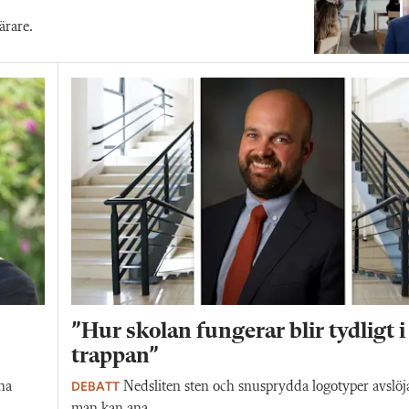
ärare.
”Hur skolan fungerar blir tydligt i
trappan”
DEBATT
na
Nedsliten sten och snusprydda logotyper avslöj
man kan ana.