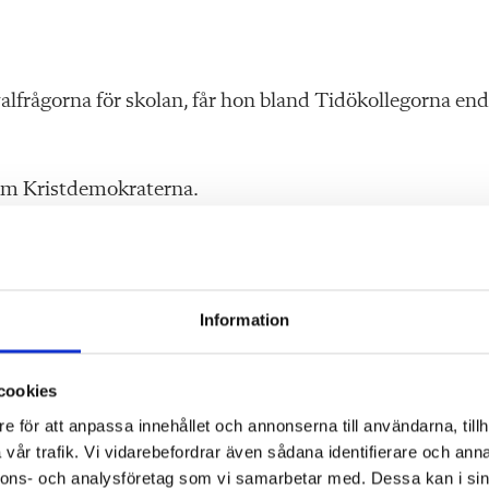
alfrågorna för skolan, får hon bland Tidökollegorna end
 som Kristdemokraterna.
na, Centerpartiet och Miljöpartiet är det blankt nej.
gare Likvärdighetsbidraget) till stora delar går till
Information
et noga, säger Simona Mohamsson.
cookies
e för att anpassa innehållet och annonserna till användarna, tillh
vår trafik. Vi vidarebefordrar även sådana identifierare och anna
nnons- och analysföretag som vi samarbetar med. Dessa kan i sin