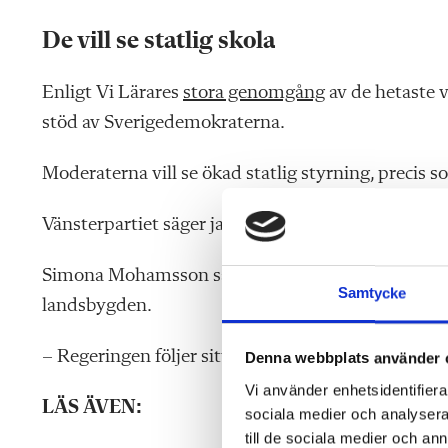
De vill se statlig skola
Enligt Vi Lärares
stora genomgång
av de hetaste v
stöd av Sverigedemokraterna.
Moderaterna vill se ökad statlig styrning, precis
Vänsterpartiet säger ja, men från Socialdemokrater
Simona Mohamsson säger att Kunskapsbidraget (tidi
Samtycke
landsbygden.
– Regeringen följer situationen kring Malmberg
Denna webbplats använder 
Vi använder enhetsidentifierar
LÄS ÄVEN:
sociala medier och analysera 
till de sociala medier och a