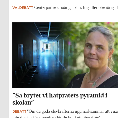
VALDEBATT
Centerpartiets tioåriga plan: Inga fler obehöriga l
”Så bryter vi hatpratets pyramid i
skolan”
DEBATT
”Om de goda elevkrafterna uppmärksammar att vux
inte duckar för uppgiften får de kraft att säga ifrån”.