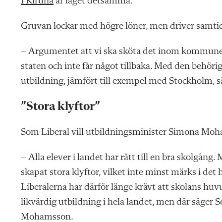
I Kiruna
är läget detsamma:
Gruvan lockar med högre löner, men driver samt
– Argumentet att vi ska sköta det inom kommunen 
staten och inte får något tillbaka. Med den behörig
utbildning, jämfört till exempel med Stockholm, s
”Stora klyftor”
Som Liberal vill utbildningsminister Simona Moham
– Alla elever i landet har rätt till en bra skolgå
skapat stora klyftor, vilket inte minst märks i det
Liberalerna har därför länge krävt att skolans huv
likvärdig utbildning i hela landet, men där säger
Mohamsson.