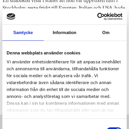
En snabbkoll visar i stället att hon var uppvuxen mitt i
Stockholm, reste friskt till Egypten, Italien och USA, hade
bostad på Teneriffa och med tiden drog sig allt mera mot
ockultism, spiritualism, healing och det som senare kom
att kallas new age.
Samtycke
Information
Om
76 år gammal avled hon i Bombay, Indien – så långt det
Denna webbplats använder cookies
gick att komma från röda stugor, kälkbackar och
sörgårdsidyller.
Vi använder enhetsidentifierare för att anpassa innehållet
och annonserna till användarna, tillhandahålla funktioner
Ur led är i sanning dåtiden.
för sociala medier och analysera vår trafik. Vi
vidarebefordrar även sådana identifierare och annan
information från din enhet till de sociala medier och
Taggar:
Retro
Litteratur
Läsinlärning
Läsning
annons- och analysföretag som vi samarbetar med.
Dessa kan i sin tur kombinera informationen med annan
information som du har tillhandahållit eller som de har
samlat in när du har använt deras tjänster.
S