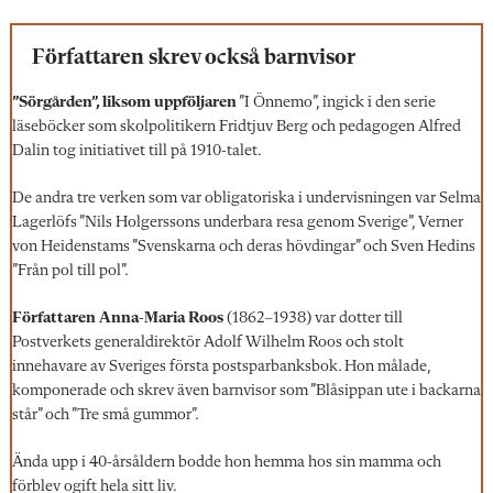
Författaren skrev också barnvisor
”Sörgården”, liksom uppföljaren
”I Önnemo”, ingick i den serie
läseböcker som skolpolitikern Fridtjuv Berg och pedagogen Alfred
Dalin tog initiativet till på 1910-talet.
De andra tre verken som var obligatoriska i undervisningen var Selma
Lagerlöfs ”Nils Holgerssons underbara resa genom Sverige”, Verner
von Heidenstams ”Svenskarna och deras hövdingar” och Sven Hedins
”Från pol till pol”.
Författaren Anna-Maria Roos
(1862–1938) var dotter till
Postverkets generaldirektör Adolf Wilhelm Roos och stolt
innehavare av Sveriges första postsparbanksbok. Hon målade,
komponerade och skrev även barnvisor som ”Blåsippan ute i backarna
står” och ”Tre små gummor”.
Ända upp i 40-årsåldern bodde hon hemma hos sin mamma och
förblev ogift hela sitt liv.