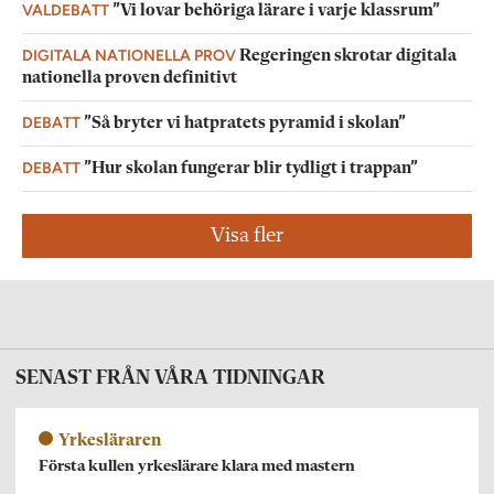
VALDEBATT
”Vi lovar behöriga lärare i varje klassrum”
DIGITALA NATIONELLA PROV
Regeringen skrotar digitala
nationella proven definitivt
DEBATT
”Så bryter vi hatpratets pyramid i skolan”
DEBATT
”Hur skolan fungerar blir tydligt i trappan”
Visa fler
SENAST FRÅN VÅRA TIDNINGAR
Yrkesläraren
Första kullen yrkeslärare klara med mastern