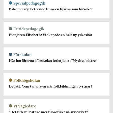
Specialpedagogik
Bakom varje beteende finns en hjärna som försöker
Fritidspedagogik
Pionjären Elisabeth: Vi skapade en helt ny yrkeskår
Förskolan
Här har lärarna i förskolan ferietjänst: ”Mycket bättre”
Folkhögskolan
Debatt: Vem tar ansvar när folkbildningen tystnar?
Vi Vägledare
”Det fick mig att se mer filosofiskt på syv-yrket”