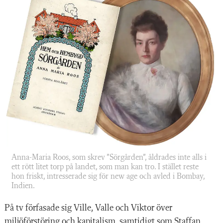
Anna-Maria Roos, som skrev ”Sörgården”, åldrades inte alls i
ett rött litet torp på landet, som man kan tro. I stället reste
hon friskt, intresserade sig för new age och avled i Bombay,
Indien.
På tv förfasade sig Ville, Valle och Viktor över
miljöförstöring och kapitalism, samtidigt som Staffan