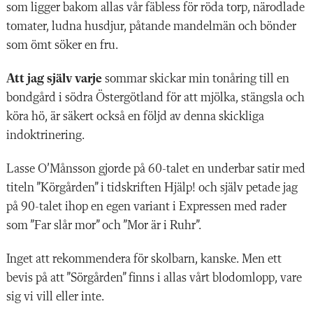
som ligger bakom allas vår fäbless för röda torp, närodlade
tomater, ludna husdjur, påtande mandelmän och bönder
som ömt söker en fru.
Att jag själv varje
sommar skickar min tonåring till en
bondgård i södra Östergötland för att mjölka, stängsla och
köra hö, är säkert också en följd av denna skickliga
indoktrinering.
Lasse O’Månsson gjorde på 60-talet en underbar satir med
titeln ”Körgården” i tidskriften Hjälp! och själv petade jag
på 90-talet ihop en egen variant i Expressen med rader
som ”Far slår mor” och ”Mor är i Ruhr”.
Inget att rekommendera för skolbarn, kanske. Men ett
bevis på att ”Sörgården” finns i allas vårt blodomlopp, vare
sig vi vill eller inte.