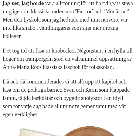
Jag vet, jag borde
vara alltför ung för att ha tvingats stava
mig igenom klassiska rader som ”Far ror” och ”Mor är rar”.
Men den byskola som jag hedrade med min närvaro, var
inte lika snabb i vändningarna som sina mer urbana
kolleger.
Det tog tid att fasa ut läroböcker. ­Någonstans i en hylla till
höger om tramporgeln stod en vältummad uppsättning av
Anna-Maria Roos klassiska läsebok för folkskolan.
Då och då kommenderades vi att slå upp ett kapitel och
läsa om de präktiga barnen Sven och Karin som klappade
lamm, täljde barkbåtar och byggde snölyktor i en idyll
som för varje dag hade allt mindre gemensamt med vår
egen verklighet.