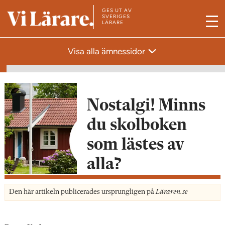
GES UT AV
T
SVERIGES
LÄRARE
M
i
e
l
Visa alla ämnessidor
n
l
y
s
t
a
Nostalgi! Minns
r
du skolboken
t
som lästes av
s
i
alla?
d
a
Den här artikeln publicerades ursprungligen på
Läraren.se
n