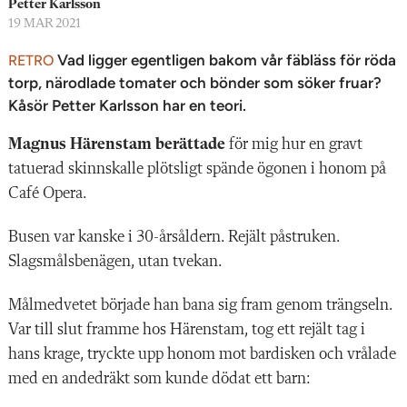
Petter Karlsson
19 MAR 2021
Vad ligger egentligen bakom vår fäbläss för röda
RETRO
torp, närodlade tomater och bönder som söker fruar?
Kåsör Petter Karlsson har en teori.
Magnus Härenstam berättade
för mig hur en gravt
tatuerad skinnskalle plötsligt spände ögonen i honom på
Café Opera.
Busen var kanske i 30-årsåldern. Rejält påstruken.
Slagsmålsbenägen, utan tvekan.
Målmedvetet började han bana sig fram genom trängseln.
Var till slut framme hos Härenstam, tog ett rejält tag i
hans krage, tryckte upp honom mot bardisken och vrålade
med en andedräkt som kunde dödat ett barn: