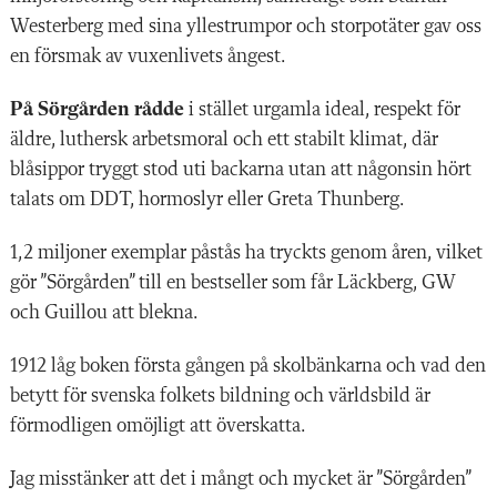
Westerberg med sina yllestrumpor och storpotäter gav oss
en försmak av vuxenlivets ångest.
På Sörgården rådde
i stället urgamla­ ideal, respekt för
äldre, luthersk arbetsmoral och ett stabilt klimat, där
blåsippor tryggt stod uti backarna utan att någonsin hört
talats om DDT, ­hormoslyr eller Greta Thunberg.
1,2 miljoner exemplar påstås ha tryckts genom åren, vilket
gör ­”Sörgården” till en bestseller som får Läckberg, GW
och Guillou att blekna.
1912 låg boken första gången på skolbänkarna och vad den
betytt för svenska folkets bildning och världsbild är
förmodligen omöjligt att överskatta.
Jag misstänker att det i mångt och mycket är ”Sörgården”