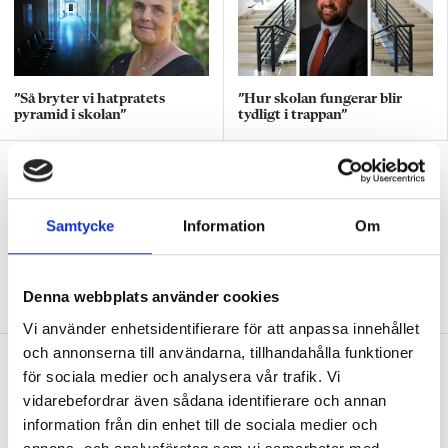
”Så bryter vi hatpratets
”Hur skolan fungerar blir
pyramid i skolan”
tydligt i trappan”
”Vad ska vår tid räcka till på
förskolan?”
Samtycke
Information
Om
DEBATT
”Ska jag som förskollärare duka,
damma, snygga upp i hallen, svara i telefon
eller ska jag vara närvarande tillsammans
Denna webbplats använder cookies
med barnen?”
Vi använder enhetsidentifierare för att anpassa innehållet
och annonserna till användarna, tillhandahålla funktioner
”Vad säger det om skolan när allt fler
för sociala medier och analysera vår trafik. Vi
barn behöver anpassas?”
vidarebefordrar även sådana identifierare och annan
DEBATT
information från din enhet till de sociala medier och
”Frågan är hur skolan kan ge plats åt
fler barn från början – inte hur de ska