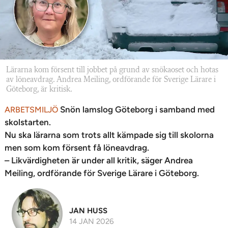
Lärarna kom försent till jobbet på grund av snökaoset och hotas
av löneavdrag. Andrea Meiling, ordförande för Sverige Lärare i
Göteborg, är kritisk.
Snön lamslog Göteborg i samband med
ARBETSMILJÖ
skolstarten.
Nu ska lärarna som trots allt kämpade sig till skolorna
men som kom försent få löneavdrag.
– Likvärdigheten är under all kritik, säger Andrea
Meiling, ordförande för Sverige Lärare i Göteborg.
JAN HUSS
14 JAN 2026