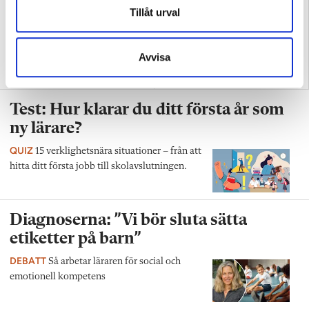
Tillåt urval
Avvisa
Replik: ”Vi vet hur man
Nya skolan: ”Lärarhjärtat
skapar effektiv inlärning”
hoppas på bättre villkor"
Test: Hur klarar du ditt första år som
ny lärare?
QUIZ
15 verklighetsnära situationer – från att
hitta ditt första jobb till skolavslutningen.
Diagnoserna: ”Vi bör sluta sätta
etiketter på barn”
DEBATT
Så arbetar läraren för social och
emotionell kompetens