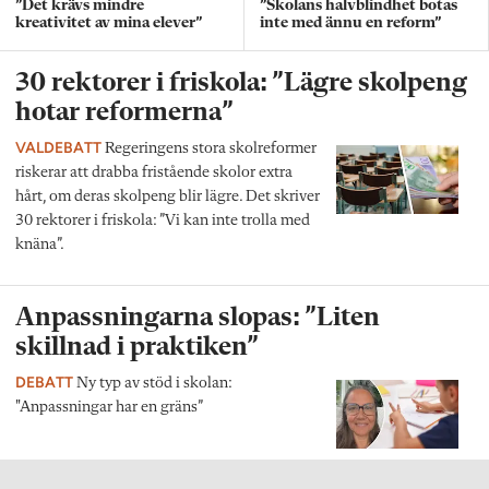
”Det krävs mindre
”Skolans halvblindhet botas
kreativitet av mina elever”
inte med ännu en reform”
30 rektorer i friskola: ”Lägre skolpeng
hotar reformerna”
VALDEBATT
Regeringens stora skolreformer
riskerar att drabba fristående skolor extra
hårt, om deras skolpeng blir lägre. Det skriver
30 rektorer i friskola: ”Vi kan inte trolla med
knäna”.
Anpassningarna slopas: ”Liten
skillnad i praktiken”
DEBATT
Ny typ av stöd i skolan:
"Anpassningar har en gräns”