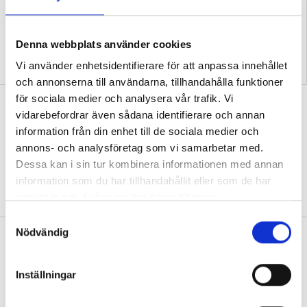
Denna webbplats använder cookies
”Så bryter vi hatpratets
”Hur skolan fungerar blir
Vi använder enhetsidentifierare för att anpassa innehållet
pyramid i skolan”
tydligt i trappan”
och annonserna till användarna, tillhandahålla funktioner
för sociala medier och analysera vår trafik. Vi
”Vad ska vår tid räcka till på
vidarebefordrar även sådana identifierare och annan
förskolan?”
information från din enhet till de sociala medier och
DEBATT
”Ska jag som förskollärare duka,
annons- och analysföretag som vi samarbetar med.
damma, snygga upp i hallen, svara i telefon
Dessa kan i sin tur kombinera informationen med annan
eller ska jag vara närvarande tillsammans
information som du har tillhandahållit eller som de har
med barnen?”
samlat in när du har använt deras tjänster.
S
Nödvändig
a
”Vad säger det om skolan när allt fler
m
barn behöver anpassas?”
t
Inställningar
DEBATT
”Frågan är hur skolan kan ge plats åt
y
fler barn från början – inte hur de ska
c