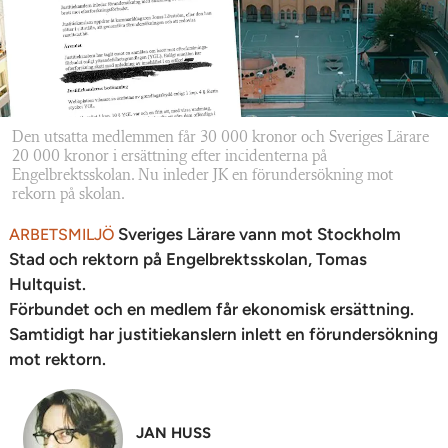
Den utsatta medlemmen får 30 000 kronor och Sveriges Lärare
20 000 kronor i ersättning efter incidenterna på
Engelbrektsskolan. Nu inleder JK en förundersökning mot
rekorn på skolan.
Sveriges Lärare vann mot Stockholm
ARBETSMILJÖ
Stad och rektorn på Engelbrektsskolan, Tomas
Hultquist.
Förbundet och en medlem får ekonomisk ersättning.
Samtidigt har justitiekanslern inlett en förundersökning
mot rektorn.
JAN HUSS