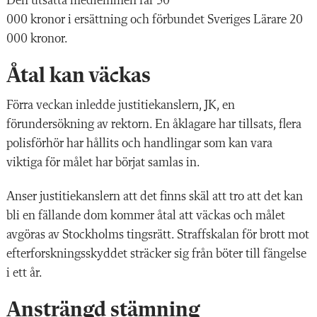
Den utsatta medlemmen får 30
000 kronor i ersättning och förbundet Sveriges Lärare 20
000 kronor.
Åtal kan väckas
Förra veckan inledde justitiekanslern, JK, en
förundersökning av rektorn. En åklagare har tillsats, flera
polisförhör har hållits och handlingar som kan vara
viktiga för målet har börjat samlas in.
Anser justitiekanslern att det finns skäl att tro att det kan
bli en fällande dom kommer åtal att väckas och målet
avgöras av Stockholms tingsrätt. Straffskalan för brott mot
efterforskningsskyddet sträcker sig från böter till fängelse
i ett år.
Ansträngd stämning