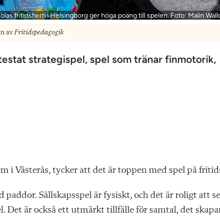
s fritidshem i Helsingborg ger höga poäng till spelen. Foto: Malin Wall
on av
Fritidspedagogik
estat strategispel, spel som tränar finmotorik,
 i Västerås, tycker att det är toppen med spel på fritid
 paddor. Sällskapsspel är fysiskt, och det är roligt att s
Det är också ett utmärkt tillfälle för samtal, det skapa