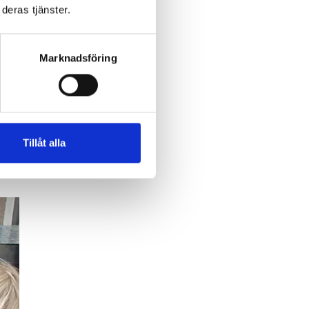
deras tjänster.
Marknadsföring
tur,
Tillåt alla