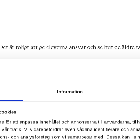
et är roligt att ge eleverna ansvar och se hur de äldre t
tt spela, men det är också roligt med spel som tar lite
man inte tiden, men när den väl finns är det fantastiskt
Information
rkligen ”nörda” ner sig. De tycker om att kunna spela
cookies
ar ett spel som tog lite längre tid att spela och krävde
e för att anpassa innehållet och annonserna till användarna, tillh
everna.
vår trafik. Vi vidarebefordrar även sådana identifierare och anna
nnons- och analysföretag som vi samarbetar med. Dessa kan i sin