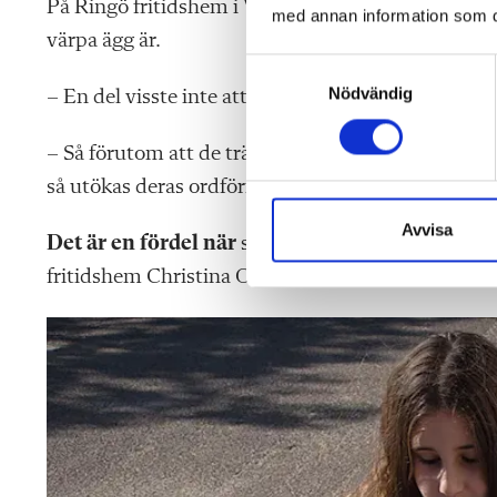
På Ringö fritidshem i Växjö har barnen lärt sig kl
med annan information som du 
värpa ägg är.
S
Nödvändig
a
– En del visste inte att det hette värpa ägg, berät
m
t
– Så förutom att de tränar på matematiska begrepp,
y
så utökas deras ordförråd ofta när vi spelar bräds
c
k
Avvisa
Det är en fördel när
spelen kan nivåanpassas så de 
e
fritidshem Christina Olsson Baaz, på Monbijou-sk
s
v
a
l