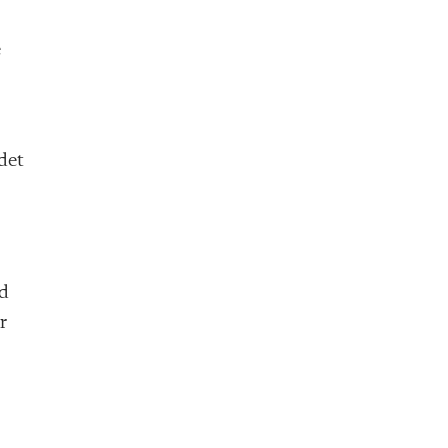
e
det
ed
r