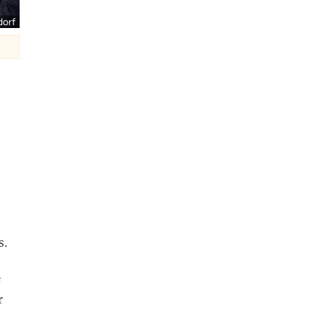
dorf
s.
e
r