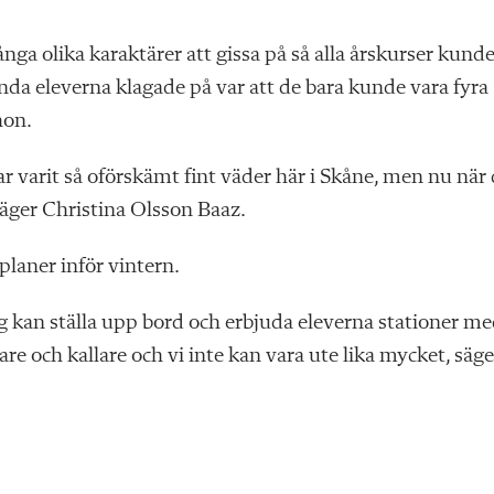
ånga olika karaktärer att gissa på så alla årskurser kund
enda eleverna klagade på var att de bara kunde vara fyra
hon.
r varit så oförskämt fint väder här i Skåne, men nu när 
 säger Christina Olsson Baaz.
planer inför vintern.
jag kan ställa upp bord och erbjuda eleverna stationer m
kare och kallare och vi inte kan vara ute lika mycket, säge