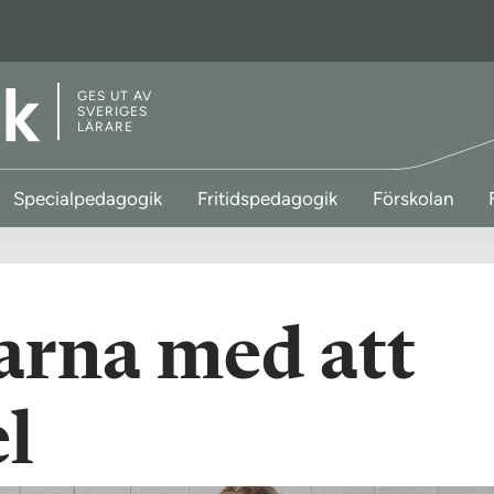
GES UT AV
SVERIGES
LÄRARE
Specialpedagogik
Fritidspedagogik
Förskolan
larna med att
l