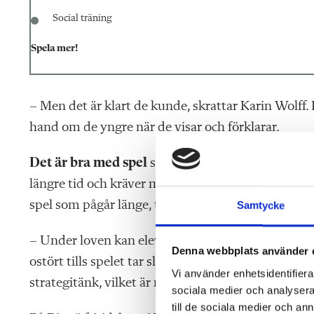
Social träning
Spela mer!
– Men det är klart de kunde, skrattar Karin Wolff. D
hand om de yngre när de visar och förklarar.
Det är bra med spel
som är enkla och går snabbt a
längre tid och kräver mer av eleverna. Ibland har 
spel som pågår länge, tycker Karin Wolff.
Samtycke
– Under loven kan eleverna sitta en hel dag och ve
Denna webbplats använder 
ostört tills spelet tar slut. Ticket to Ride London v
Vi använder enhetsidentifierar
strategitänk, vilket är mycket uppskattat bland el
sociala medier och analysera 
till de sociala medier och a