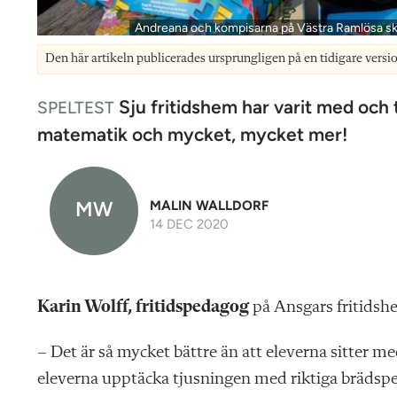
Andreana och kompisarna på Västra Ramlösa skola
Den här artikeln publicerades ursprungligen på en tidigare versi
Sju fritidshem har varit med och t
SPELTEST
matematik och mycket, mycket mer!
MW
MALIN WALLDORF
14 DEC 2020
K
arin Wolff, fritidspedagog
på Ansgars fritidshem
– Det är så mycket bättre än att eleverna sitter med
eleverna upptäcka tjusningen med riktiga brädspel. 