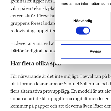
gymnasiet ligger hos Prim-gruppen vid Stockholm
med annan information som du 
vilar på en teknisk plattform som Skolverket utv
S
extern aktör. Flervalsuppgifter är enklast att digit
Nödvändig
a
gruppens föreståndare Samuel Sollerman. Utman
m
redovisningsuppgifterna där eleverna ska föra r
t
y
– Elever är vana vid att rita figurer och matemati
c
k
Därför är digital penna något vi önskar ska finnas 
Avvisa
e
s
Har flera olika spår
v
a
För närvarande är det inte möjligt. I avvaktan på
l
plattformen klarar arbetar Samuel Sollerman oc
flera alternativa provupplägg. En modell är att el
annan är att de får uppgifterna digitalt men löser
kommer på papper och att eleverna även löser de