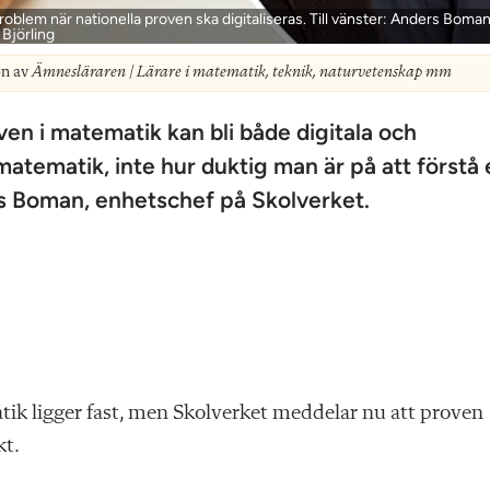
tt ­problem när nationella proven ska digitaliseras. Till vänster: Anders Boman.
Björling
on av
Ämnesläraren | Lärare i matematik, teknik, naturvetenskap mm
en i matematik kan bli både digitala och
atematik, inte hur duktig man är på att förstå 
rs Boman, enhetschef på Skolverket.
atik ligger fast, men Skolverket meddelar nu att proven
kt.