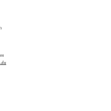
n
dom
 du