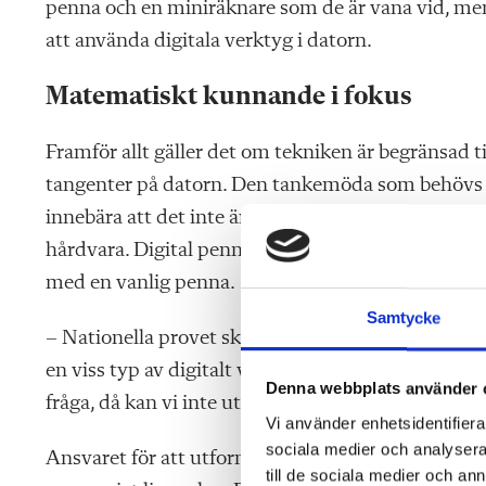
penna och en miniräknare som de är vana vid, men a
att använda digitala verktyg i datorn.
Matematiskt kunnande i fokus
Framför allt gäller det om tekniken är begränsad ti
tangenter på datorn. Den tankemöda som behövs f
innebära att det inte är de matematiska kunskape
hårdvara. Digital penna är lättare – med den kan e
med en vanlig penna.
Samtycke
– Nationella provet ska pröva kursplanen och ämn
en viss typ av digitalt verktyg. Märker vi att an
Denna webbplats använder 
fråga, då kan vi inte utforma en provfråga på det s
Vi använder enhetsidentifierar
sociala medier och analysera 
Ansvaret för att utforma matematik­proven i grun
till de sociala medier och a