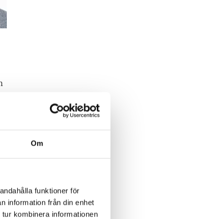
n
ch
 som
Om
rstå
andahålla funktioner för
n information från din enhet
 tur kombinera informationen