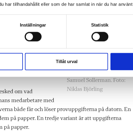
s universitet. Proven
har tillhandahållit eller som de har samlat in när du har använt 
ecklar tillsammans med en
alisera, framhåller Prim-
Inställningar
Statistik
ingen är
esonemang.
ska symboler på papper.
i systemet.
Tillåt urval
Samuel Sollerman. Foto:
Niklas Björling
 besked om vad
h hans medarbetare med
everna både får och löser provuppgifterna på datorn. En
 dem på papper. En tredje variant är att uppgifterna
m på papper.