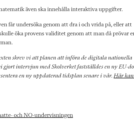
matematik även ska innehålla interaktiva uppgifter.
n får undersöka genom att dra i och vrida på, eller att
er skulle öka provens validitet genom att man då prövar e
erman.
en skrev vi att planen att införa de digitala nationella
 vi gjort intervjun med Skolverket fastställdes en ny EU-
sentera en ny uppdaterad tidsplan senare i vår.
Här kan
i matte- och NO-undervisningen