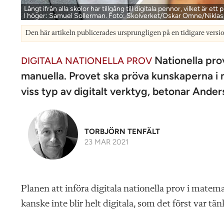
Långt ifrån alla skolor har tillgång till digitala ­pennor, vilket är e
l höger: Samuel Sollerman. Foto: Skolverket/Oskar Omne/Niklas 
Den här artikeln publicerades ursprungligen på en tidigare versi
Nationella prov
DIGITALA NATIONELLA PROV
manuella. Provet ska pröva kunskaperna i m
viss typ av digitalt verktyg, betonar Ande
TORBJÖRN TENFÄLT
23 MAR 2021
Planen att införa digitala nationella prov i matem
kanske inte blir helt digitala, som det först var tän