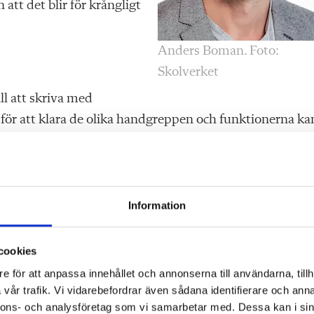
tt det blir för krångligt
Anders Boman. Foto:
Skolverket
ll att skriva med
ör att klara de olika handgreppen och funktionerna ka
rna som prövas utan hur väl man förstår sig på mjuk- o
leverna rita grafer och ekvationer eller anteckna precis
Information
esplanen i matematik, inte hur duktig man är på att fö
nat än det matematiska kun­nandet hamnar i fokus på en
cookies
ättet.
e för att anpassa innehållet och annonserna till användarna, tillh
vår trafik. Vi vidarebefordrar även sådana identifierare och anna
dskolan och kurs ett på
nnons- och analysföretag som vi samarbetar med. Dessa kan i sin