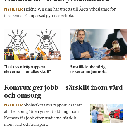
NYHETER
Heléne Wissing har utsetts till Årets yrkeslärare för
insatserna på anpassad gymnasieskola.
”Låt oss nivågruppera
Anställde obehörig –
eleverna – för allas skull”
riskerar miljonnota
Komvux ger jobb – särskilt inom vård
och omsorg
NYHETER
Skolverkets nya rapport visar att
allt fler som gått en yrkesutbildning inom
Komvux får jobb efter studierna, särskilt
inom vård och transport.