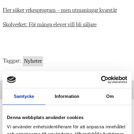
Fler söker yrkesprogram – men utmaningar kvarstår
Skolverket: För många elever vill bli säljare
Taggar:
Nyheter
Samtycke
Information
Om
Yrkesläraren: Slopa
motivationsretoriken
Denna webbplats använder cookies
KRÖNIKA
Tänk om motivation inte är
Vi använder enhetsidentifierare för att anpassa innehållet
startpunkten utan slutresultatet? skriver
och annonserna till användarna, tillhandahålla funktioner