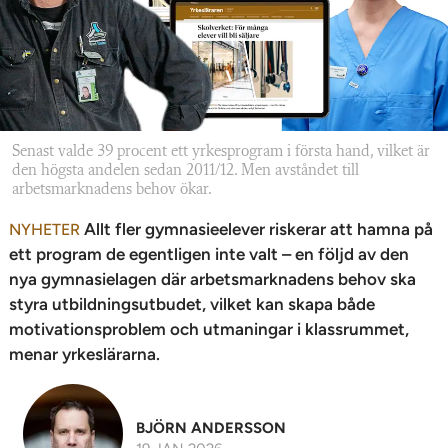
n
Senast valde 39 procent ett yrkesprogram i första hand, vilket är
den högsta andelen sedan 2011/12. Men avståndet till
arbetsmarknadens behov ökar.
Allt fler gymnasieelever riskerar att hamna på
NYHETER
ett program de egentligen inte valt – en följd av den
nya gymnasielagen där arbetsmarknadens behov ska
styra utbildningsutbudet, vilket kan skapa både
motivationsproblem och utmaningar i klassrummet,
menar yrkeslärarna.
BJÖRN ANDERSSON