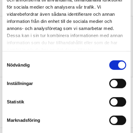
yrkesläraren Therese Blomqvist.
för sociala medier och analysera vår trafik. Vi
vidarebefordrar även sådana identifierare och annan
information från din enhet till de sociala medier och
annons- och analysföretag som vi samarbetar med.
Dessa kan i sin tur kombinera informationen med annan
information som du har tillhandahållit eller som de har
samlat in när du har använt deras tjänster.
S
Blomqvist: Skolan räknar
Emil Karlsson: Vi ska lära
Nödvändig
timmar men missar kvalitet
eleverna hantera yrkets
a
stress
m
t
Inställningar
Nya perspektiv på APL under
y
yrkeskonferens
c
k
Statistik
NYHETER
När ett hundratal yrkeslärare
e
samlades på årets Yrkeslärarkonferens stod
s
samarbetet mellan skola och arbetsliv i fokus.
Marknadsföring
v
a