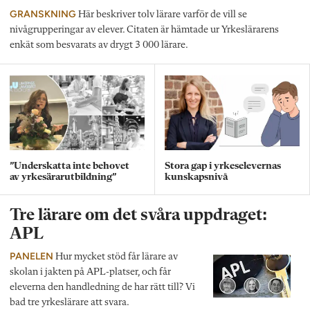
GRANSKNING
Här beskriver tolv lärare varför de vill se
nivågrupperingar av elever. Citaten är hämtade ur Yrkeslärarens
enkät som besvarats av drygt 3 000 lärare.
”Underskatta inte behovet
Stora gap i yrkeselevernas
av yrkesärarutbildning”
kunskapsnivå
Tre lärare om det svåra uppdraget:
APL
PANELEN
Hur mycket stöd får lärare av
skolan i jakten på APL-platser, och får
eleverna den handledning de har rätt till? Vi
bad tre yrkeslärare att svara.