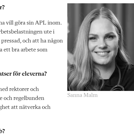
r?
rna vill göra sin APL inom.
betsbelastningen ute i
pressad, och att ha någon
a ett bra arbete som
atser för eleverna?
med rektorer och
Sanna Malm
ete och regelbunden
ghet att nätverka och
b?