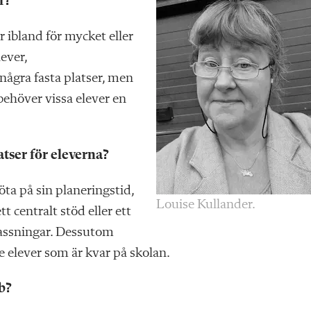
r?
 ibland för mycket eller
lever,
några fasta platser, men
ehöver vissa elever en
atser för eleverna?
öta på sin planeringstid,
Louise Kullander.
t centralt stöd eller ett
passningar. Dessutom
e elever som är kvar på skolan.
b?