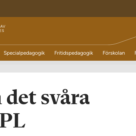
 AV
ES
E
Specialpedagogik
Fritidspedagogik
Förskolan
 det svåra
APL