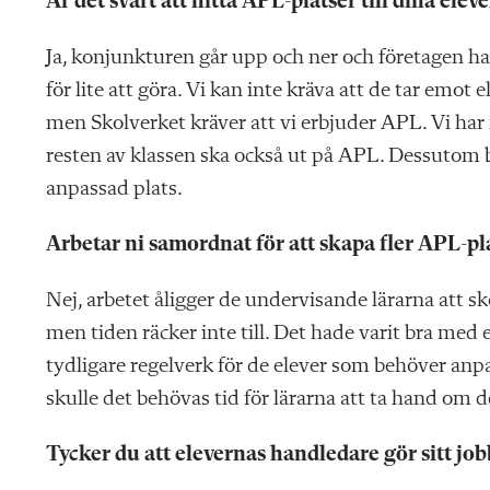
Är det svårt att hitta APL-platser till dina eleve
Ja, konjunkturen går upp och ner och företagen har
för lite att göra. Vi kan inte kräva att de tar emot e
men Skolverket kräver att vi erbjuder APL. Vi har 
resten av klassen ska också ut på APL. Dessutom b
anpassad plats.
Arbetar ni samordnat för att skapa fler APL-pl
Nej, arbetet åligger de undervisande lärarna att sk
men tiden räcker inte till. Det hade varit bra med et
tydligare regelverk för de elever som behöver an
skulle det behövas tid för lärarna att ta hand om d
Tycker du att elevernas handledare gör sitt job