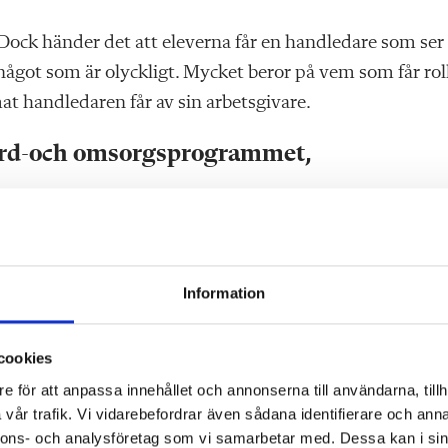
 Dock händer det att eleverna får en handledare som ser
 något som är olyckligt. Mycket beror på vem som får rol
 handledaren får av sin arbetsgivare.
vård-och omsorgsprogrammet,
r?
 mellan utbildningen och
Information
r till samtliga elever.
mheterna. Det kan bero på
cookies
t svårt att ta emot elever
e för att anpassa innehållet och annonserna till användarna, tillh
vår trafik. Vi vidarebefordrar även sådana identifierare och anna
nnons- och analysföretag som vi samarbetar med. Dessa kan i sin