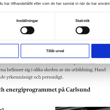
atser för eleverna?
har tillhandahållit eller som de har samlat in när du har använt 
r att underlätta
Carolina Lundstedt.
Inställningar
Statistik
sonliga kontakterna med
att det stärker samarbetet
ttre upplevelse för både elever och handledare.
b?
Tillåt urval
rna utifrån deras individuella kunskapsnivå och
erna befinner sig i olika skeden av sin utbildning. Hand-
både yrkesmässigt och personligt.
 och energiprogrammet på Carlsund