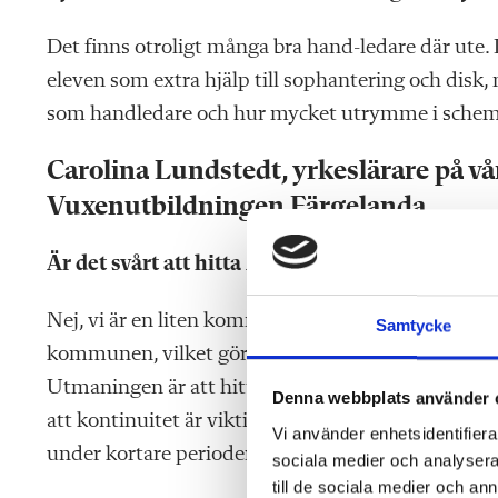
Det finns otroligt många bra hand-ledare där ute.
eleven som extra hjälp till sophantering och disk,
som handledare och hur mycket utrymme i schemat
Carolina Lundstedt, yrkeslärare på 
Vuxenutbildningen Färgelanda.
Är det svårt att hitta APL-platser till dina eleve
Nej, vi är en liten kommun med ett bra samarbete
Samtycke
kommunen, vilket gör att vi kan erbjuda APL-platse
Utmaningen är att hitta platser inom LSS-verksa
Denna webbplats använder 
att kontinuitet är viktig för brukarna, vilket gör de
Vi använder enhetsidentifierar
under kortare perioder.
sociala medier och analysera 
till de sociala medier och a