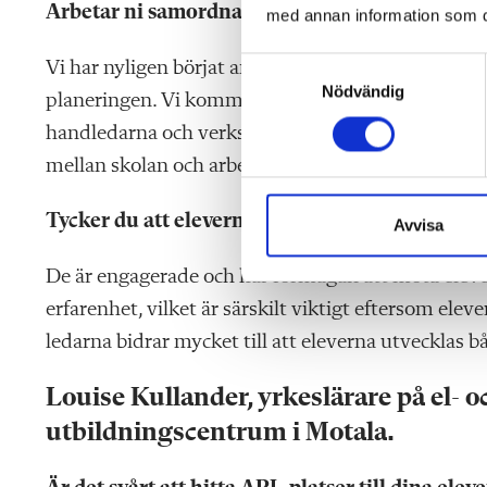
Arbetar ni samordnat för att skapa fler APL-pl
med annan information som du 
S
Vi har nyligen börjat använda Praktikplatsen.se fö
Nödvändig
a
planeringen. Vi kommer också att behålla de per
m
handledarna och verksamheterna, eftersom vi ser 
t
mellan skolan och arbetslivet och bidrar till en bä
y
c
Tycker du att elevernas handledare gör sitt job
k
Avvisa
e
s
De är engagerade och har förmågan att möta eleve
v
erfarenhet, vilket är särskilt viktigt eftersom elev
a
ledarna bidrar mycket till att eleverna utvecklas 
l
Louise Kullander, yrkeslärare på el-
utbildningscentrum i Motala.