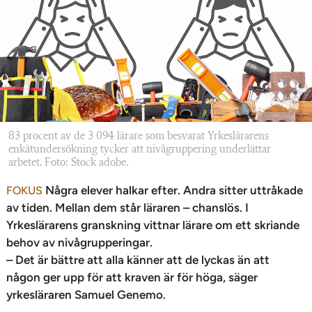
n
83 procent av de 3 094 lärare som besvarat Yrkeslärarens
enkätundersökning tycker att nivågruppering underlättar
arbetet. Foto: Stock adobe.
Några elever halkar efter. Andra sitter uttråkade
FOKUS
av tiden. Mellan dem står läraren – chanslös. I
Yrkeslärarens granskning vittnar lärare om ett skriande
behov av nivågrupperingar.
– Det är bättre att alla känner att de lyckas än att
någon ger upp för att kraven är för höga, säger
yrkesläraren Samuel Genemo.