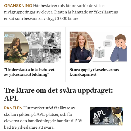
GRANSKNING
Här beskriver tolv lärare varför de vill se
nivågrupperingar av elever. Citaten är hämtade ur Yrkeslärarens
enkät som besvarats av drygt 3 000 lärare.
”Underskatta inte behovet
Stora gap i yrkeselevernas
av yrkesärarutbildning”
kunskapsnivå
Tre lärare om det svåra uppdraget:
APL
PANELEN
Hur mycket stöd får lärare av
skolan i jakten på APL-platser, och får
eleverna den handledning de har rätt till? Vi
bad tre yrkeslärare att svara.