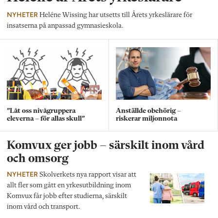
NYHETER
Heléne Wissing har utsetts till Årets yrkeslärare för
insatserna på anpassad gymnasieskola.
”Låt oss nivågruppera
Anställde obehörig –
eleverna – för allas skull”
riskerar miljonnota
Komvux ger jobb – särskilt inom vård
och omsorg
NYHETER
Skolverkets nya rapport visar att
allt fler som gått en yrkesutbildning inom
Komvux får jobb efter studierna, särskilt
inom vård och transport.