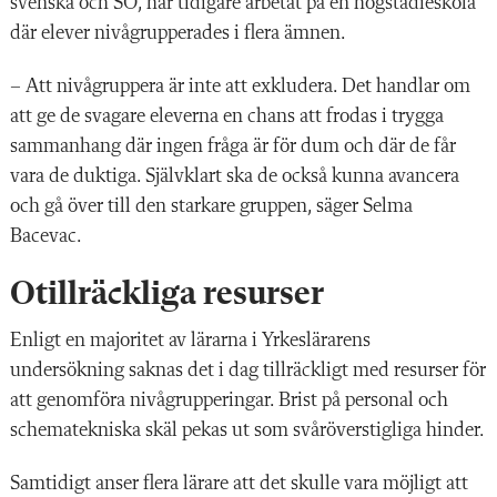
svenska och SO, har tidigare arbetat på en högstadieskola
där elever nivågrupperades i flera ämnen.
– Att nivågruppera är inte att exkludera. Det handlar om
att ge de svagare eleverna en chans att frodas i trygga
sammanhang där ingen fråga är för dum och där de får
vara de duktiga. Självklart ska de också kunna avancera
och gå över till den starkare gruppen, säger Selma
Bacevac.
Otillräckliga resurser
Enligt en majoritet av lärarna i Yrkeslärarens
undersökning saknas det i dag tillräckligt med resurser för
att genomföra nivågrupperingar. Brist på personal och
schematekniska skäl pekas ut som svåröverstigliga hinder.
Samtidigt anser flera lärare att det skulle vara möjligt att