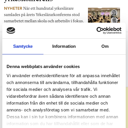
NYHETER
När ett hundratal yrkeslärare
samlades på årets Yrkeslärarkonferens stod
samarbetet mellan skola och arbetsliv i fokus.
Influencers ska locka elever till
Samtycke
Information
Om
yrkesprogram
NYHETER
Fler unga behöver söka
naturbruksprogrammet. Ett sätt att locka är
Denna webbplats använder cookies
en ny humorserie där kända influencers testar
Vi använder enhetsidentifierare för att anpassa innehållet
att vara elever på yrkesprogrammet.
och annonserna till användarna, tillhandahålla funktioner
för sociala medier och analysera vår trafik. Vi
vidarebefordrar även sådana identifierare och annan
information från din enhet till de sociala medier och
annons- och analysföretag som vi samarbetar med.
Dessa kan i sin tur kombinera informationen med annan
information som du har tillhandahållit eller som de har