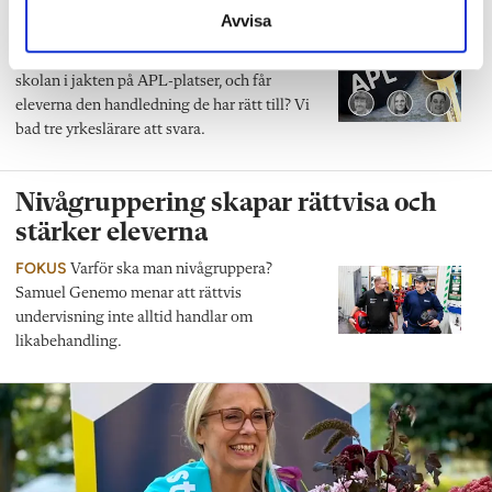
APL
Avvisa
PANELEN
Hur mycket stöd får lärare av
skolan i jakten på APL-platser, och får
eleverna den handledning de har rätt till? Vi
bad tre yrkeslärare att svara.
Nivågruppering skapar rättvisa och
stärker eleverna
FOKUS
Varför ska man nivågruppera?
Samuel Genemo menar att rättvis
undervisning inte alltid handlar om
likabehandling.