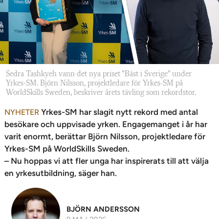
n
Sedra Tashkyeh vann det nya priset ”Bäst i Sverige” under
Yrkes-SM. Björn Nilsson, projektledare för Yrkes-SM på
WorldSkills Sweden, beskriver årets tävling som rekordstor.
Yrkes-SM har slagit nytt rekord med antal
NYHETER
besökare och uppvisade yrken. Engagemanget i år har
varit enormt, berättar Björn Nilsson, projektledare för
Yrkes-SM på WorldSkills Sweden.
– Nu hoppas vi att fler unga har inspirerats till att välja
en yrkesutbildning, säger han.
BJÖRN ANDERSSON