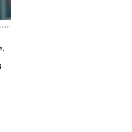
rare
e,
i