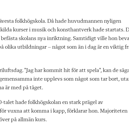
å Kävesta folkhögskola. Då hade huvudmannen nyligen
ärskilda kurser i musik och konsthantverk hade startats. 
befästa skolans nya inriktning. Samtidigt ville hon bev
å olika utbildningar – något som än i dag är en viktig f
iluftsdag. "Jag har kommit hit för att spela", kan de säga
 det gemensamma inte upplevs som något som tar bort, ut
rna är med på tåget.
-talet hade folkhögskolan en stark prägel av
 för vuxna att komma i kapp, förklarar hon. Majoriteten
 över på allmän kurs.