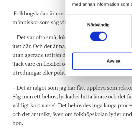
med annan information som du 
Folkhögskolan är med andra ord inte en skolform
S
människor som såg vilka behov som fanns i deras 
Nödvändig
a
m
– Det var ofta små, lokala initiativ. Det var skol
t
just där. Och det är något väldigt tilltalande i det
y
c
utan agerade utifrån det man såg runt omkring sig
k
Avvisa
Tack vare en flexibel organisation har man ofta ku
e
utredningar eller politiska beslut.
s
v
– Det är något som jag har fått uppleva som rektor:
a
l
Såg man ett behov, lyckades hitta lärare och det 
väldigt kort varsel. Det behövdes inga långa proces
och det är unikt, även om folkhögskolan lyder unde
hon.