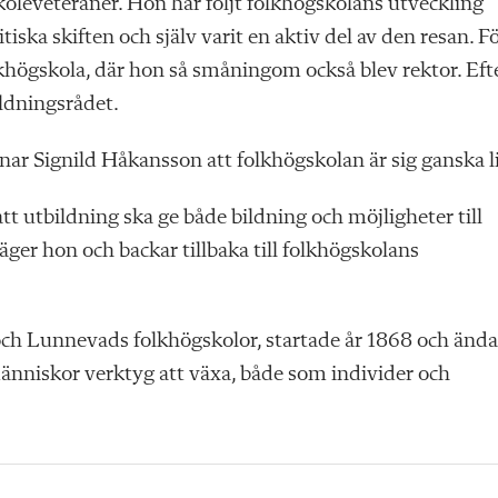
koleveteraner. Hon har följt folkhögskolans utveckling
ska skiften och själv varit en aktiv del av den resan. F
khögskola, där hon så småningom också blev rektor. Eft
ildningsrådet.
ar Signild Håkansson att folkhögskolan är sig ganska l
t utbildning ska ge både bildning och möjligheter till
er hon och backar tillbaka till folkhögskolans
och Lunnevads folkhögskolor, startade år 1868 och ända
änniskor verktyg att växa, både som individer och