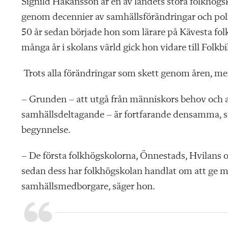
Signild Håkansson är en av landets stora folkhögs
genom decennier av samhällsförändringar och politi
50 år sedan började hon som lärare på Kävesta fol
många år i skolans värld gick hon vidare till Folkb
Trots alla förändringar som skett genom åren, men
– Grunden – att utgå från människors behov och at
samhällsdeltagande – är fortfarande densamma, säg
begynnelse.
– De första folkhögskolorna, Önnestads, Hvilans 
sedan dess har folkhögskolan handlat om att ge m
samhällsmedborgare, säger hon.