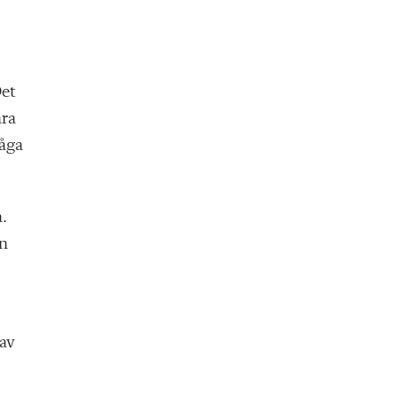
Det
ara
råga
.
an
 av