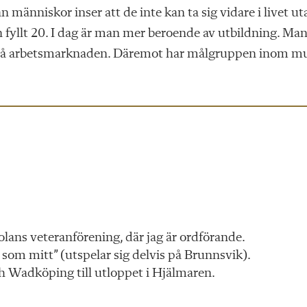
an människor inser att de inte kan ta sig vidare i livet ut
 fyllt 20. I dag är man mer beroende av utbildning. Ma
iv på arbetsmarknaden. Däremot har målgruppen inom m
lans veteranförening, där jag är ordförande.
som mitt” (utspelar sig delvis på Brunnsvik).
ch Wadköping till utloppet i Hjälmaren.