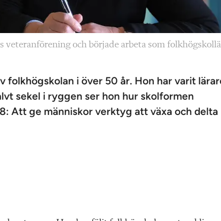
s veteranförening och började arbeta som folkhögskollä
 folkhögskolan i över 50 år. Hon har varit lärar
alvt sekel i ryggen ser hon hur skolformen
 Att ge människor verktyg att växa och delta 