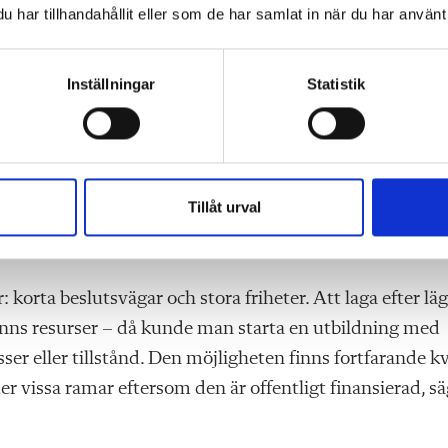
har tillhandahållit eller som de har samlat in när du har använt 
 som påtvingades uppifrån. Tvärtom skapades den av
närmiljö.
Inställningar
Statistik
or som växte fram i bygden, med utbildningar som passad
: man väntade inte på att någon annan skulle ta initiative
. Och det är just småskaligheten som har gjort det möjl
Tillåt urval
nnat anpassa sig snabbt, utan att behöva invänta statlig
 korta beslutsvägar och stora friheter. Att laga efter läg
fanns resurser – då kunde man starta en utbildning med
ser eller tillstånd. Den möjligheten finns fortfarande k
r vissa ramar eftersom den är offentligt finansierad, sä