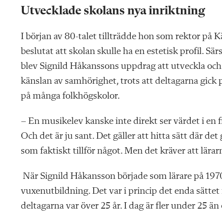
Utvecklade skolans nya inriktning
I början av 80-talet tillträdde hon som rektor p
beslutat att skolan skulle ha en estetisk profil. S
blev Signild Håkanssons uppdrag att utveckla och 
känslan av samhörighet, trots att deltagarna gick p
på många folkhögskolor.
– En musikelev kanske inte direkt ser värdet i en fr
Och det är ju sant. Det gäller att hitta sätt där
som faktiskt tillför något. Men det kräver att lära
När Signild Håkansson började som lärare på 1970
vuxenutbildning. Det var i princip det enda sättet
deltagarna var över 25 år. I dag är fler under 25 än