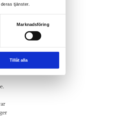
deras tjänster.
Marknadsföring
e
t,
igt.
Tillåt alla
a
e.
var
ger