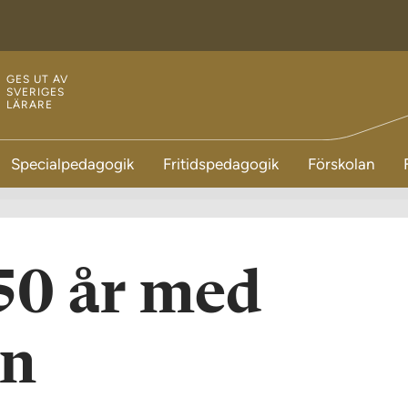
GES UT AV
SVERIGES
LÄRARE
Specialpedagogik
Fritidspedagogik
Förskolan
 50 år med
an