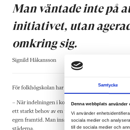
Man väntade inte på a
initiativet, utan agera
omkring sig.
Signild Håkansson
Samtycke
För folkhögskolan har alltid vuxit fram ur konkreta
– När indelningen i kommuner infördes 1862 och 
Denna webbplats använder 
ett starkt behov av en utbildningsform som kunde 
Vi använder enhetsidentifierar
egen framtid. Man insåg att det var viktigt med ku
sociala medier och analysera 
till de sociala medier och a
städerna.