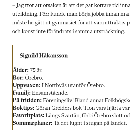
– Jag tror att orsaken är att det går kortare tid inn
utbildning. Förr kunde man börja jobba innan man
måste ha gått ut gymnasiet för att vara attrakt
och konst inte förändrats i samma utsträckning.
Signild Håkansson
Ålder:
75 år.
Bor:
Örebro.
Uppvuxen:
I Norrbyås utanför Örebro.
Familj:
Ensamstående.
På fritiden:
Föreningsliv! Bland annat Folkhögsko
Boktips:
Göran Greiders bok ”Hon vars hjärta var 
Favoritplats:
Längs Svartån, förbi Örebro slott o
Sommarplaner:
Ta det lugnt i stugan på landet.