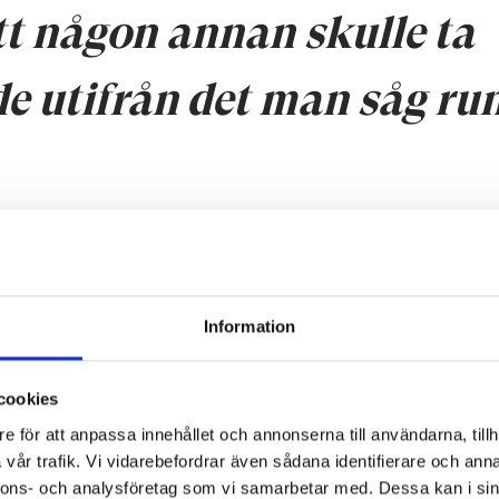
tt någon annan skulle ta
de utifrån det man såg ru
Information
 behov, särskilt i tider av samhällsförändring.
den nya riksdagsordningen trädde i kraft 1866, uppsto
cookies
hjälpa människor att delta i samhället och att påverka 
e för att anpassa innehållet och annonserna till användarna, tillh
nskaper också för dem som inte hade tillgång till lärove
vår trafik. Vi vidarebefordrar även sådana identifierare och anna
nnons- och analysföretag som vi samarbetar med. Dessa kan i sin