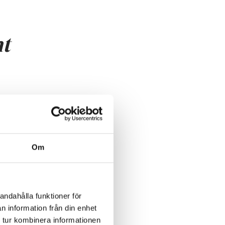
nt
Om
d
sin
andahålla funktioner för
rk i
n information från din enhet
 tur kombinera informationen