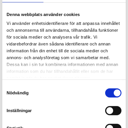
Debatt: ”Skolministern får mig att vilja reklamera min
Denna webbplats använder cookies
specialpedagog-utbildning”
Vi använder enhetsidentifierare för att anpassa innehållet
och annonserna till användarna, tillhandahålla funktioner
Taggar:
Debatt
Specialpedagogik
för sociala medier och analysera vår trafik. Vi
vidarebefordrar även sådana identifierare och annan
information från din enhet till de sociala medier och
annons- och analysföretag som vi samarbetar med.
"
Dessa kan i sin tur kombinera informationen med annan
Annons
"
information som du har tillhandahållit eller som de har
samlat in när du har använt deras tjänster.
S
Nödvändig
a
m
t
Inställningar
y
c