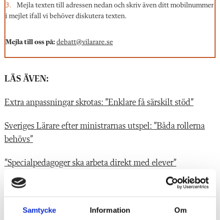
Mejla texten till adressen nedan och skriv även ditt mobilnummer
i mejlet ifall vi behöver diskutera texten.
Mejla till oss på:
debatt@vilarare.se
LÄS ÄVEN:
Extra anpassningar skrotas: ”Enklare få särskilt stöd”
Sveriges Lärare efter ministrarnas utspel: ”Båda rollerna
behövs”
”Specialpedagoger ska arbeta direkt med elever”
”Klyftan” efter ministrarnas utspel om specialpedagoger
Samtycke
Information
Om
”Risk för feltolkning utan specialpedagog”