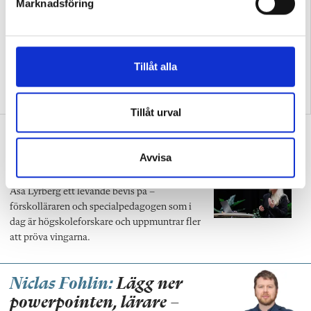
Marknadsföring
v
a
l
Tillåt alla
Här är det stora felet med
Konflikthantering är
skolan och npf-diagnoser
nyckeln till allt
Tillåt urval
”Vi behöver fler specialpedagoger som
forskar”
Avvisa
MITT JOBB
Att utbildning kan leda långt är
Åsa Lyrberg ett levande bevis på –
förskolläraren och specialpedagogen som i
dag är högskoleforskare och uppmuntrar fler
att pröva vingarna.
Niclas Fohlin:
Lägg ner
powerpointen, lärare –