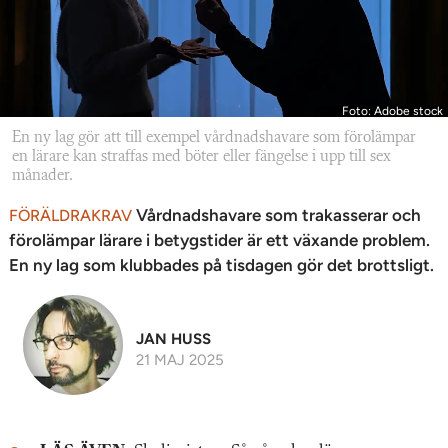
Foto: Adobe stock
En ny lag gör att till exempel vårdnadshavare som förolämpar
en lärare kan straffas med böter eller fängelse i upp till sex
månader.
Vårdnadshavare som trakasserar och
FÖRÄLDRAKRAV
förolämpar lärare i betygstider är ett växande problem.
En ny lag som klubbades på tisdagen gör det brottsligt.
JAN HUSS
21 MAJ 2025