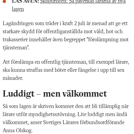
LÄS ÄVEN:
Skoljuristen: Så påverkas lärarna av nya
lagen
Lagändringen som träder i kraft 2 juli är menad att ge ett
starkare skydd för offentliganställda mot våld, hot och
trakasserier innehåller även begreppet ”förolämpning mot
tjänsteman”.
Att förolämpa en offentlig tjänsteman, till exempel lärare,
ska kunna straffas med böter eller fängelse i upp till sex
månader.
Luddigt – men välkommet
Så som lagen är skriven kommer den att bli tillämplig när
lärare utför myndighetsutövning. Lite luddigt men ändå
välkommet, anser Sveriges Lärares förbundsordförande
Anna Olskog.