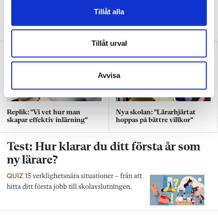
DEBATT
”Att ställa krav är inte elakt. Att vara schysst är inte alltid
Tillåt alla
snällt. Många gånger är det bara ett svek”, skriver Ulrica Björkblom
Agah om stöket i klassrummen.
Tillåt urval
Avvisa
Replik: ”Vi vet hur man
Nya skolan: ”Lärarhjärtat
skapar effektiv inlärning”
hoppas på bättre villkor"
Test: Hur klarar du ditt första år som
ny lärare?
QUIZ
15 verklighetsnära situationer – från att
hitta ditt första jobb till skolavslutningen.