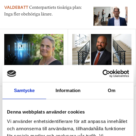
VALDEBATT
Centerpartiets tioåriga plan:
Inga fler obehöriga lärare.
”Så bryter vi hatpratets
”Hur skolan fungerar blir
pyramid i skolan”
tydligt i trappan”
Samtycke
Information
Om
”Vad ska vår tid räcka till på
förskolan?”
Denna webbplats använder cookies
DEBATT
”Ska jag som förskollärare duka,
damma, snygga upp i hallen, svara i telefon
Vi använder enhetsidentifierare för att anpassa innehållet
eller ska jag vara närvarande tillsammans
och annonserna till användarna, tillhandahålla funktioner
med barnen?”
för sociala medier och analysera vår trafik. Vi