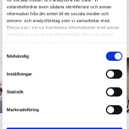
vidarebefordrar även sådana identifierare och annan
information från din enhet till de sociala medier och
”Vad säger det om skolan när allt fler
annons- och analysföretag som vi samarbetar med.
barn behöver anpassas?”
Dessa kan i sin tur kombinera informationen med annan
DEBATT
information som du har tillhandahållit eller som de har
”Frågan är hur skolan kan ge plats åt
fler barn från början – inte hur de ska
samlat in när du har använt deras tjänster.
anpassas till skolan”.
S
Nödvändig
a
m
t
Inställningar
y
c
k
Statistik
e
s
Marknadsföring
v
a
”Att ställa krav är inte elakt”
l