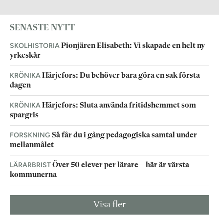
SENASTE NYTT
SKOLHISTORIA
Pionjären Elisabeth: Vi skapade en helt ny
yrkeskår
KRÖNIKA
Härjefors: Du behöver bara göra en sak första
dagen
KRÖNIKA
Härjefors: Sluta använda fritidshemmet som
spargris
FORSKNING
Så får du i gång pedagogiska samtal under
mellanmålet
LÄRARBRIST
Över 50 elever per lärare – här är värsta
kommunerna
Visa fler