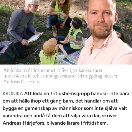
n
Att jobba på fritidshemmet är Sveriges kanske mest
underskattade och samtidigt svåraste ledaruppdrag, skriver
Andreas Härjefors.
Att leda en fritidshemsgrupp handlar inte bara
KRÖNIKA
om att hålla ihop ett gäng barn, det handlar om att
bygga en gemenskap av människor som inte själva valt
varandra och ändå få dem att vilja vara där, skriver
Andreas Härjefors, blivande lärare i fritidshem.