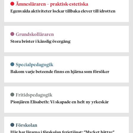
Ämnesläraren – praktisk-estetiska
Egenvalda aktiviteter lockar tillbaka elever till idrotten
Grundskolläraren
Stora brister i känslig övergång
Specialpedagogik
Bakom varje beteende finns en hjärna som försöker
Fritidspedagogik
Pionjären Elisabeth: Vi skapade en helt ny yrkeskår
Förskolan
Här har lärarna i förskolan ferietjänst: ”Mycket bättre”