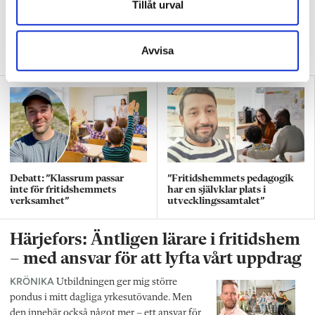
Tillåt urval
eleverna tog över
REPORTAGE
När eleverna fick större ansvar för fritidshemmet
Avvisa
började det hända positiva saker.
Debatt: ”Klassrum passar
”Fritidshemmets pedagogik
inte för fritidshemmets
har en självklar plats i
verksamhet”
utvecklingssamtalet”
Härjefors: Äntligen lärare i fritidshem
– med ansvar för att lyfta vårt uppdrag
KRÖNIKA
Utbildningen ger mig större
pondus i mitt dagliga yrkesutövande. Men
den innebär också något mer – ett ansvar för