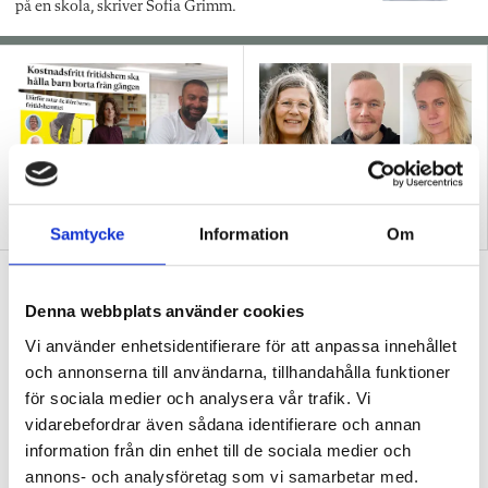
på en skola, skriver Sofia Grimm.
Kostnadsfria fritidsklubbar
Tre lärare i fritidshem om
– då kom fler elever
vad de vill göra mer av
Samtycke
Information
Om
Läraren i fritidshem: Slåss jag mot
väderkvarnar?
Denna webbplats använder cookies
Vi använder enhetsidentifierare för att anpassa innehållet
DEBATT
Fritidshemmet har något
och annonserna till användarna, tillhandahålla funktioner
aktivistiskt över sig. Det är som att ända
sedan vi äntrade skolans värld har vi tvingats
för sociala medier och analysera vår trafik. Vi
skrika för att behålla vår identitet och när det
vidarebefordrar även sådana identifierare och annan
påtalas möts det av en organisation som
information från din enhet till de sociala medier och
tycker man är jobbig, skriver läraren i
annons- och analysföretag som vi samarbetar med.