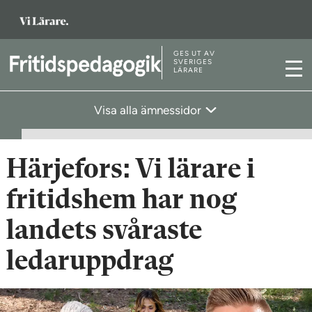
T
i
l
GES UT AV
T
SVERIGES
LÄRARE
l
M
i
s
e
l
Visa alla ämnessidor
t
n
l
a
y
s
r
t
Härjefors: Vi lärare i
t
a
s
fritidshem har nog
r
i
t
landets svåraste
d
s
a
ledaruppdrag
i
n
d
a