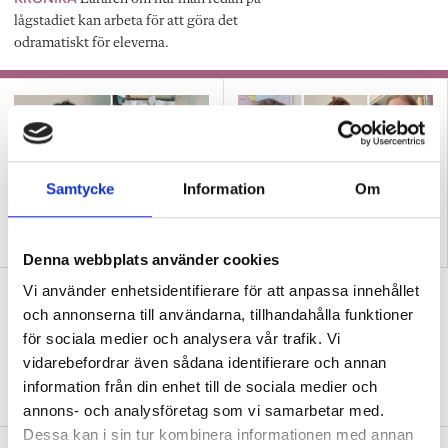
lågstadiet kan arbeta för att göra det
odramatiskt för eleverna.
Samtycke
Information
Om
Prisade lärarens metod ger
Tre lärare om hur de
läsningen ny mening
använder bildstöd
Denna webbplats använder cookies
Vi använder enhetsidentifierare för att anpassa innehållet
Därför väcker skrivuppgifter motvilja
och annonserna till användarna, tillhandahålla funktioner
hos elever
för sociala medier och analysera vår trafik. Vi
FORSKNING
Forskaren: Bekymmersamt
vidarebefordrar även sådana identifierare och annan
eftersom de då inte heller lär sig så mycket.
information från din enhet till de sociala medier och
annons- och analysföretag som vi samarbetar med.
Dessa kan i sin tur kombinera informationen med annan