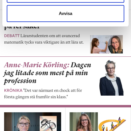
sitt inre driv.”
Avvisa
Lärarutbildningen i matte fokuserar
på fel saker
DEBATT
Lärarstudenten om att avancerad
matematik tycks vara viktigare än att lära ut.
Anne-Marie Körling:
Dagen
jag litade som mest på min
profession
KRÖNIKA
”Det var närmast en chock att för
första gången stå framför sin klass.”