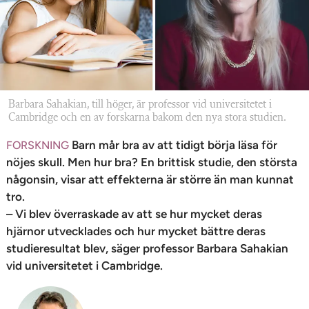
n
Barbara Sahakian, till höger, är professor vid universitetet i
Cambridge och en av forskarna bakom den nya stora studien.
Barn mår bra av att tidigt börja läsa för
FORSKNING
nöjes skull. Men hur bra? En brittisk studie, den största
någonsin, visar att effekterna är större än man kunnat
tro.
– Vi blev överraskade av att se hur mycket deras
hjärnor utvecklades och hur mycket bättre deras
studieresultat blev, säger professor Barbara Sahakian
vid universitetet i Cambridge.