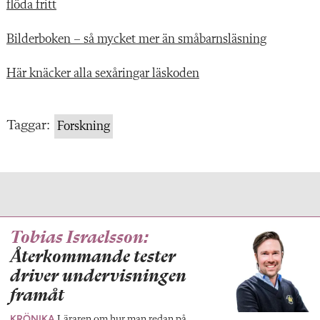
flöda fritt
Bilderboken – så mycket mer än småbarnsläsning
Här knäcker alla sexåringar läskoden
Taggar:
Forskning
Tobias Israelsson:
Återkommande tester
driver undervisningen
framåt
KRÖNIKA
Läraren om hur man redan på