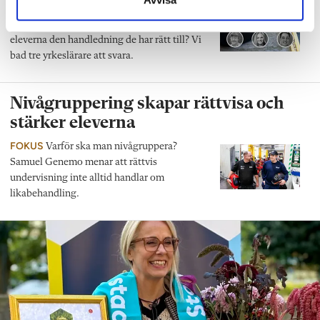
PANELEN
Hur mycket stöd får lärare av
skolan i jakten på APL-platser, och får
eleverna den handledning de har rätt till? Vi
bad tre yrkeslärare att svara.
Nivågruppering skapar rättvisa och
stärker eleverna
FOKUS
Varför ska man nivågruppera?
Samuel Genemo menar att rättvis
undervisning inte alltid handlar om
likabehandling.