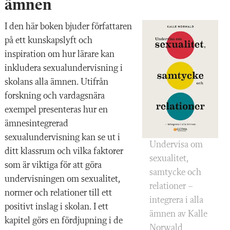
ämnen
I den här boken bjuder författaren
på ett kunskapslyft och
inspiration om hur lärare kan
inkludera sexualundervisning i
skolans alla ämnen. Utifrån
forskning och vardagsnära
exempel presenteras hur en
ämnesintegrerad
sexualundervisning kan se ut i
Undervisa om
ditt klassrum och vilka faktorer
sexualitet,
som är viktiga för att göra
samtycke och
undervisningen om sexualitet,
relationer –
normer och relationer till ett
integrera i alla
positivt inslag i skolan. I ett
ämnen av Kalle
kapitel görs en fördjupning i de
Norwald