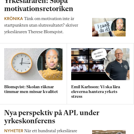
Yrkesläraren: Slopa
motivationsretoriken
KRÖNIKA
Tänk om motivation inte är
startpunkten utan slutresultatet? skriver
yrkesläraren Therese Blomqvist.
Blomqvist: Skolan räknar
Emil Karlsson: Vi ska lära
timmar men missar kvalitet
eleverna hantera yrkets
stress
Nya perspektiv på APL under
yrkeskonferens
NYHETER
När ett hundratal yrkeslärare