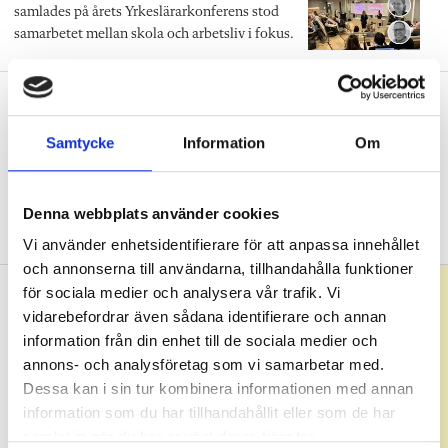
samlades på årets Yrkeslärarkonferens stod
samarbetet mellan skola och arbetsliv i fokus.
Influencers ska locka elever till
yrkesprogram
Samtycke
Information
Om
NYHETER
Fler unga behöver söka
naturbruksprogrammet. Ett sätt att locka är
en ny humorserie där kända influencers testar
Denna webbplats använder cookies
att vara elever på yrkesprogrammet.
Vi använder enhetsidentifierare för att anpassa innehållet
och annonserna till användarna, tillhandahålla funktioner
för sociala medier och analysera vår trafik. Vi
vidarebefordrar även sådana identifierare och annan
information från din enhet till de sociala medier och
annons- och analysföretag som vi samarbetar med.
Dessa kan i sin tur kombinera informationen med annan
information som du har tillhandahållit eller som de har
samlat in när du har använt deras tjänster.