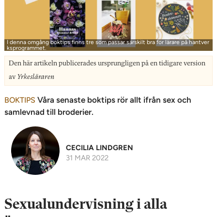
n
I denna omgång boktips finns tre som passar särskilt bra för lärare på hantver
ksprogrammet.
Den här artikeln publicerades ursprungligen på en tidigare version
av
Yrkesläraren
Våra senaste boktips rör allt ifrån sex och
BOKTIPS
samlevnad till broderier.
CECILIA LINDGREN
31 MAR 2022
Sexualundervisning i alla