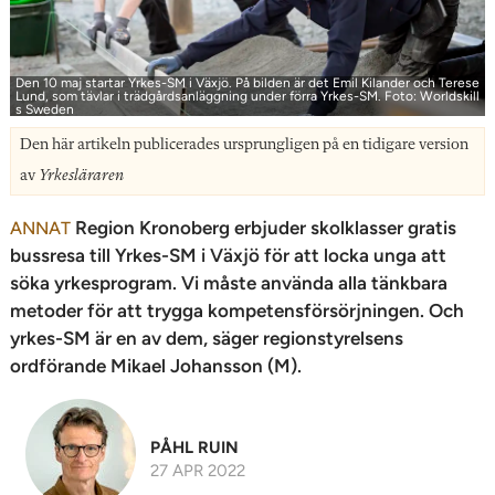
n
Den 10 maj startar Yrkes-SM i Växjö. På bilden är det Emil Kilander och Terese
Lund, som tävlar i trädgårdsanläggning under förra Yrkes-SM. Foto: Worldskill
s Sweden
Den här artikeln publicerades ursprungligen på en tidigare version
av
Yrkesläraren
Region Kronoberg erbjuder skolklasser gratis
ANNAT
bussresa till Yrkes-SM i Växjö för att locka unga att
söka yrkesprogram. Vi måste använda alla tänkbara
metoder för att trygga kompetensförsörjningen. Och
yrkes-SM är en av dem, säger regionstyrelsens
ordförande Mikael Johansson (M).
PÅHL RUIN
27 APR 2022