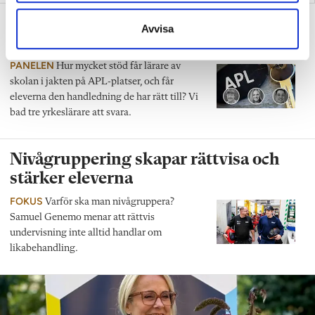
Tre lärare om det svåra uppdraget:
Avvisa
APL
PANELEN
Hur mycket stöd får lärare av
skolan i jakten på APL-platser, och får
eleverna den handledning de har rätt till? Vi
bad tre yrkeslärare att svara.
Nivågruppering skapar rättvisa och
stärker eleverna
FOKUS
Varför ska man nivågruppera?
Samuel Genemo menar att rättvis
undervisning inte alltid handlar om
likabehandling.