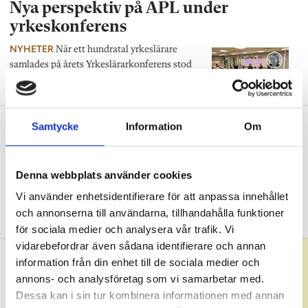
Nya perspektiv på APL under
yrkeskonferens
NYHETER
När ett hundratal yrkeslärare
samlades på årets Yrkeslärarkonferens stod
samarbetet mellan skola och arbetsliv i fokus.
Influencers ska locka elever till
Samtycke
Information
Om
yrkesprogram
NYHETER
Fler unga behöver söka
Denna webbplats använder cookies
naturbruksprogrammet. Ett sätt att locka är
Vi använder enhetsidentifierare för att anpassa innehållet
en ny humorserie där kända influencers testar
och annonserna till användarna, tillhandahålla funktioner
att vara elever på yrkesprogrammet.
för sociala medier och analysera vår trafik. Vi
vidarebefordrar även sådana identifierare och annan
information från din enhet till de sociala medier och
annons- och analysföretag som vi samarbetar med.
Dessa kan i sin tur kombinera informationen med annan