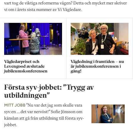
vart tog de viktiga reformerna vägen? Detta och mycket mer skriver
vi om i årets sista nummer av Vi Vägledare.
Vägledarpriset och
Vägledning i framtiden – nu
Levengood avslutade
är jubileumskonferensen i
jubileumskonferensen
gång!
Första syv-jobbet: ”Trygg av
utbildningen”
MITT JOBB
”Nu var det jag som skulle vara
syv:en … det var nervöst!” Sofie Jönsson om
känslan att gå från utbildning till första syv-
jobbet.