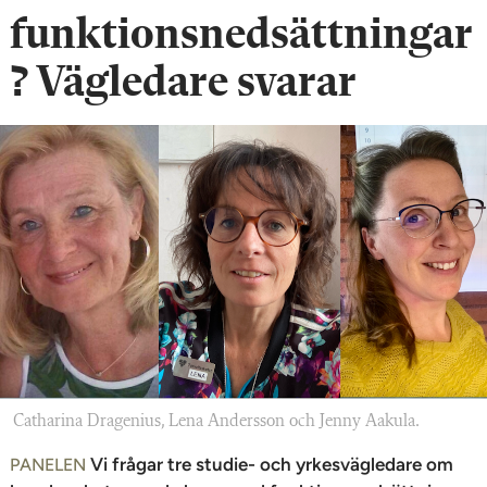
n
funktionsnedsättningar
? Vägledare svarar
Catharina Dragenius, Lena Andersson och Jenny Aakula.
Vi frågar tre studie- och yrkesvägledare om
PANELEN