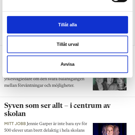
v
a
l
Tillåt alla
Så arbetar vägledare med
Ida Lindell: Låt oss sluta
psykisk ohälsa
försöka ”integrera”
vägledningen
Tillåt urval
Hur syv:ar hanterar elevernas egna
drömmar
Avvisa
PANELEN
Vi frågade tre studie- och
yrkesvägledare om den svåra balansgången
mellan förväntningar och möjligheter.
Syven som ser allt – i centrum av
skolan
MITT JOBB
Jennie Garper är inte bara syv för
500 elever utan brett delaktig i hela skolans