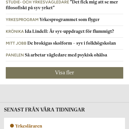
STUDIE- OCH YRKESVÄGLEDARE
”Det fick mig att se mer
filosofiskt på syv-yrket”
YRKESPROGRAM
Yrkesprogrammet som flyger
KRÖNIKA
Ida Lindell: Är syv-uppdraget för flummigt?
MITT JOBB
De brokigas skolform – syv i folkhögskolan
PANELEN
Så arbetar vägledare med psykisk ohälsa
Visa fler
SENAST FRÅN VÅRA TIDNINGAR
Yrkesläraren