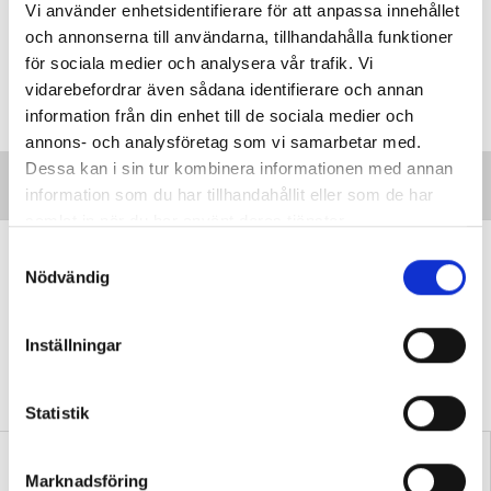
Vi använder enhetsidentifierare för att anpassa innehållet
och annonserna till användarna, tillhandahålla funktioner
för sociala medier och analysera vår trafik. Vi
vidarebefordrar även sådana identifierare och annan
information från din enhet till de sociala medier och
annons- och analysföretag som vi samarbetar med.
Dessa kan i sin tur kombinera informationen med annan
information som du har tillhandahållit eller som de har
samlat in när du har använt deras tjänster.
De brokigas skolform – syv i
S
Nödvändig
folkhögskolan
a
m
MITT JOBB
Emma Olsson har studerat på
t
folkhögskola, komvux och universitet och
Inställningar
y
haft väsensskilda jobb – en perfekt bakgrund
c
för en folkan-syv!
k
Statistik
e
s
Marknadsföring