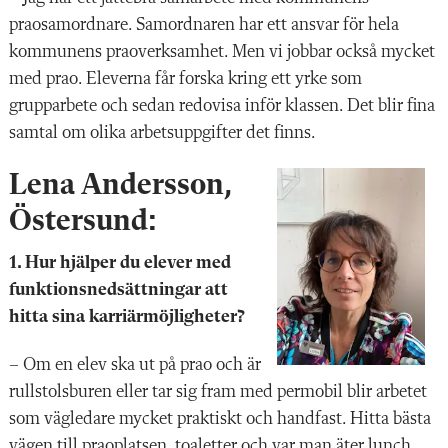
praosamordnare. Samordnaren har ett ansvar för hela
kommunens prao­verksamhet. Men vi jobbar också mycket
med prao. Eleverna får forska kring ett yrke som
grupparbete och sedan redovisa inför klassen. Det blir fina
samtal om olika arbetsuppgifter det finns.
Lena Andersson,
Östersund
:
1. Hur hjälper du elever med
funktionsnedsättningar att
hitta sina karriärmöjligheter?
– Om en elev ska ut på prao och är
rullstolsburen eller tar sig fram med permobil blir arbetet
som vägledare mycket praktiskt och handfast. Hitta bästa
vägen till praoplatsen, toaletter och var man äter lunch.