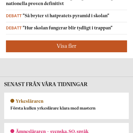
nationella proven definitivt
DEBATT
”Så bryter vi hatpratets pyramid i skolan”
DEBATT
”Hur skolan fungerar blir tydligt i trappan”
Visa fler
SENAST FRÅN VÅRA TIDNINGAR
Yrkesläraren
Första kullen yrkeslärare klara med mastern
Ämnesläraren – svenska, SO, språk