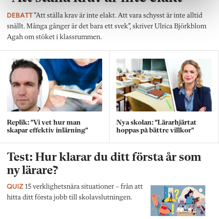
DEBATT
”Att ställa krav är inte elakt. Att vara schysst är inte alltid
snällt. Många gånger är det bara ett svek”, skriver Ulrica Björkblom
Agah om stöket i klassrummen.
Replik: ”Vi vet hur man
Nya skolan: ”Lärarhjärtat
skapar effektiv inlärning”
hoppas på bättre villkor"
Test: Hur klarar du ditt första år som
ny lärare?
QUIZ
15 verklighetsnära situationer – från att
hitta ditt första jobb till skolavslutningen.