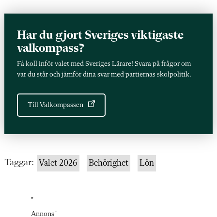
Olskog: ”Orimligt – lärare är underbetalda”
Kommunen fick lärarlönelyft till 29 lärare – men behöll
pengarna
Har du gjort Sveriges viktigaste
valkompass?
Två rektorer fick 14 000 kr i tillägg – lärare blev utan
Få koll inför valet med Sveriges Lärare! Svara på frågor om
Vinnare av lärarlönelyftet: Rektorer och olegitimerade
var du står och jämför dina svar med partiernas skolpolitik.
Missnöjd med din lön? Gör så här
Testa dig själv i lönespelet – vilken level är du på?
Till Valkompassen
Taggar:
Valet 2026
Behörighet
Lön
"
Annons
"