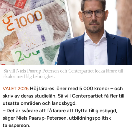
Så vill Niels Paarup-Petersen och Centerpartiet locka lärare till
skolor med låg behörighet.
Höj lärares löner med 5 000 kronor – och
VALET 2026
skriv av deras studielån. Så vill Centerpartiet få fler till
utsatta områden och landsbygd.
– Det är svårare att få lärare att flytta till glesbygd,
säger Niels Paarup-Petersen, utbildningspolitisk
talesperson.