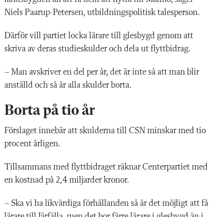
Niels Paarup-Petersen, utbildningspolitisk talesperson.
Därför vill partiet locka lärare till glesbygd genom att
skriva av deras studieskulder och dela ut flyttbidrag.
– Man avskriver en del per år, det är inte så att man blir
anställd och så är alla skulder borta.
Borta på tio år
Förslaget innebär att skulderna till CSN minskar med tio
procent årligen.
Tillsammans med flyttbidraget räknar Centerpartiet med
en kostnad på 2,4 miljarder kronor.
– Ska vi ha likvärdiga förhållanden så är det möjligt att få
lärare till Järfälla, men det bor färre lärare i glesbygd än i