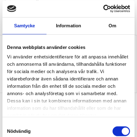
klassrum”
VALDEBATT
Centerpartiets tioåriga plan:
Inga fler obehöriga lärare.
Samtycke
Information
Om
Denna webbplats använder cookies
Vi använder enhetsidentifierare för att anpassa innehållet
och annonserna till användarna, tillhandahålla funktioner
för sociala medier och analysera vår trafik. Vi
vidarebefordrar även sådana identifierare och annan
”Så bryter vi hatpratets
”Hur skolan fungerar blir
pyramid i skolan”
tydligt i trappan”
information från din enhet till de sociala medier och
annons- och analysföretag som vi samarbetar med.
”Vad ska vår tid räcka till på
Dessa kan i sin tur kombinera informationen med annan
information som du har tillhandahållit eller som de har
förskolan?”
samlat in när du har använt deras tjänster.
DEBATT
”Ska jag som förskollärare duka,
S
damma, snygga upp i hallen, svara i telefon
Nödvändig
a
eller ska jag vara närvarande tillsammans