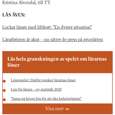
Kristina Alvendal, till TT.
LÄS ÄVEN:
Lockar lärare med liftkort: ”En dyster situation”
Lärarbristen är akut – nu sätter de press på gruvjätten
Läs hela granskningen av spelet om lärarnas
löner
Lönespelet: Därför sjunker lärarnas löner
Lön för lärare – ny statistik 2025
”Satsa på högre lön för att öka behörigheten”
Kräver 2 000 kr extra för de som får legitimation
Visa mer