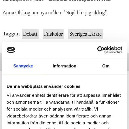
Anna Olskog om nya målen: ”Nöjd blir jag aldrig”
Taggar:
Debatt
Friskolor
Sveriges Lärare
Samtycke
Information
Om
”Vi lovar behöriga lärare i varje
klassrum”
Denna webbplats använder cookies
Vi använder enhetsidentifierare för att anpassa innehållet
VALDEBATT
Centerpartiets tioåriga plan:
och annonserna till användarna, tillhandahålla funktioner
Inga fler obehöriga lärare.
för sociala medier och analysera vår trafik. Vi
vidarebefordrar även sådana identifierare och annan
information från din enhet till de sociala medier och