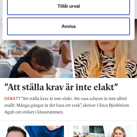
fler barn från början – inte hur de ska
Tillåt urval
anpassas till skolan”.
Avvisa
”Att ställa krav är inte elakt”
DEBATT
”Att ställa krav är inte elakt. Att vara schysst är inte alltid
snällt. Många gånger är det bara ett svek”, skriver Ulrica Björkblom
Agah om stöket i klassrummen.