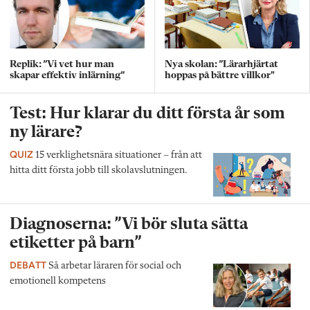
Replik: ”Vi vet hur man
Nya skolan: ”Lärarhjärtat
skapar effektiv inlärning”
hoppas på bättre villkor"
Test: Hur klarar du ditt första år som
ny lärare?
QUIZ
15 verklighetsnära situationer – från att
hitta ditt första jobb till skolavslutningen.
Diagnoserna: ”Vi bör sluta sätta
etiketter på barn”
DEBATT
Så arbetar läraren för social och
emotionell kompetens