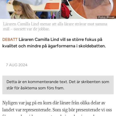
Foto: Privat
Läraren Camilla Lind menar att alla lärare strävar mot samma
mål – oavsett var de jobbar.
Läraren Camilla Lind vill se större fokus på
DEBATT
kvalitet och mindre på ägarformerna i skoldebatten.
7 AUG 2024
Detta är en kommenterande text. Det är skribenten som
står för åsikterna som förs fram.
Nyligen var jag på en kurs där lärare från olika delar av
landet var representerade. Som sig bör presenterade vi oss