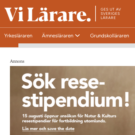
GES UT AV
T
SVERIGES
LÄRARE
i
l
Yrkesläraren
Ämnesläraren
Grundskolläraren
l
s
t
a
Annons
r
t
s
i
d
a
n