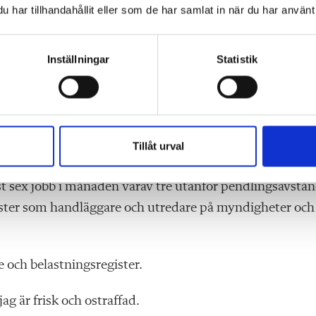
har tillhandahållit eller som de har samlat in när du har använt 
pp.
Inställningar
Statistik
örs kommun försvann jobbannonsen. Jag hade varit den
större underlag, men annonsen har inte återkommit. D
ad lärare som inte var behörig i ämnena de efterfrågade.
Tillåt urval
rarjobb.
t sex jobb i månaden varav tre utanför pendlingsavstån
jänster som handläggare och utredare på myndigheter och
e och belastningsregister.
jag är frisk och ostraffad.