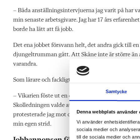
– Båda anställningsintervjuerna jag varit på har va
min senaste arbetsgivare. Jag har 17 års erfarenhet,
borde ha lätt att få jobb.
Det ena jobbet försvann helt, det andra gick till e
djungeltrumman gått. Att Skåne inte är större än a
varandra.
Som lärare och fackligt aktiv på en annan ort i Skå
Samtycke
– Vikarien föste ut en elev ur klassrummet som int
Skolledningen valde att lyssna på eleven och vikari
Denna webbplats använder 
protesterade jag mot detta och som av en händels
Vi använder enhetsidentifierar
min egen strid.
sociala medier och analysera 
till de sociala medier och a