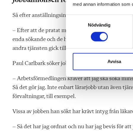
Jobbannonsen försvann
med annan information som du 
Så efter anställningsintervjuerna har det tagit sto
S
Nödvändig
a
– Efter att de pratat med någon tjänsteman i Hö
m
enda sökande och de hävdade att de behövde ett 
t
y
andra tjänsten gick till en nästan helt nyexaminer
c
k
Avvisa
Paul Carlbark söker jobb i Skåne och i huvudsak lä
e
s
– Arbetsförmedlingen kräver att jag ska söka mins
v
Så det gör jag. Inte enbart lärarjobb utan även t
a
förvaltningar, till exempel.
l
Vissa av jobben han sökt har krävt intyg från läkar
– Så det har jag ordnat och nu har jag bevis för att 