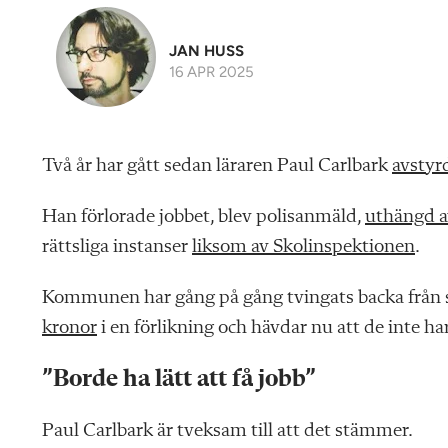
JAN HUSS
16 APR 2025
Två år har gått sedan läraren Paul Carlbark
avstyrd
Han förlorade jobbet, blev polisanmäld,
uthängd 
rättsliga instanser
liksom av Skolinspektionen
.
Kommunen har gång på gång tvingats backa från s
kronor
i en förlikning och hävdar nu att de inte ha
”Borde ha lätt att få jobb”
Paul Carlbark är tveksam till att det stämmer.