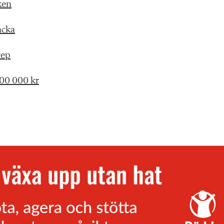
ken
acka
rep
800 000 kr