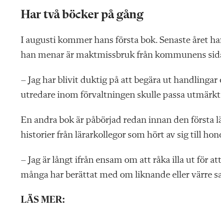
Har två böcker på gång
I augusti kommer hans första bok. Senaste året har
han menar är maktmissbruk från kommunens sid
– Jag har blivit duktig på att begära ut handling
utredare inom förvaltningen skulle passa utmärkt
En andra bok är påbörjad redan innan den första 
historier från lärarkollegor som hört av sig till ho
– Jag är långt ifrån ensam om att råka illa ut för at
många har berättat med om liknande eller värre sak
LÄS MER: