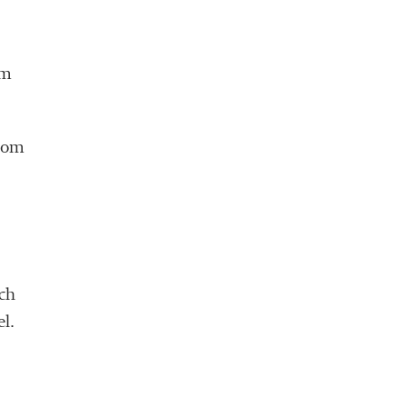
om
 som
och
l.