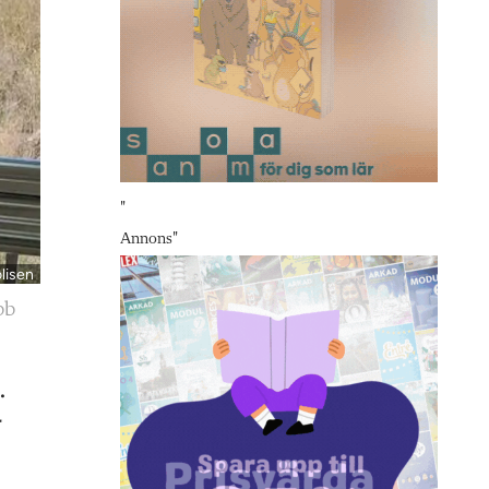
"
Annons
"
olisen
bb
.
r