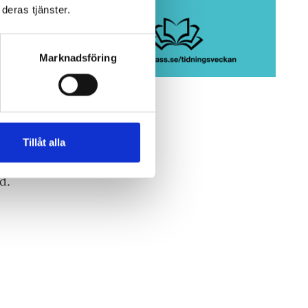
deras tjänster.
Marknadsföring
en
Tillåt alla
d.