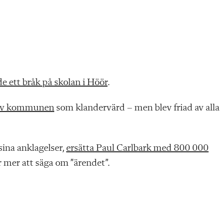
e ett bråk på skolan i Höör
.
av kommunen
som klandervärd – men blev friad av alla
ina anklagelser,
ersätta Paul Carlbark med 800 000
r mer att säga om ”ärendet”.