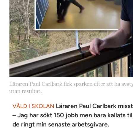
Läraren Paul Carlbark fick sparken efter att ha avst
utan resultat.
Läraren Paul Carlbark misstän
VÅLD I SKOLAN
– Jag har sökt 150 jobb men bara kallats til
de ringt min senaste arbetsgivare.