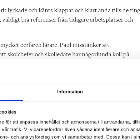
rit lyckade och känts klappat och klart ända tills de rin
 väldigt bra referenser från tidigare arbetsplatser och
n mycket oerfaren lärare. Paul misstänker att
tt skolchefer och skolledare har någorlunda koll på
ne råkade en kollega, en vikarie, ut för en liknande proce
Information
e ingick i klassen och som inte hade där och göra.
en fick sluta och ”svartlistades”. Som facklig representa
cookies
e återfinns samma personer som jag stred mot då även 
e för att anpassa innehållet och annonserna till användarna, tillh
vår trafik. Vi vidarebefordrar även sådana identifierare och anna
nnons- och analysföretag som vi samarbetar med. Dessa kan i sin