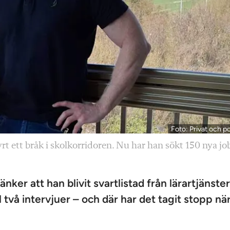
Foto: Privat och p
yrt ett bråk i skolkorridoren. Nu har han sökt 150 nya jo
ker att han blivit svartlistad från lärartjänster
l två intervjuer – och där har det tagit stopp nä