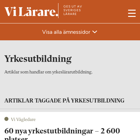
GES UT AV
T
SVERIGES
LÄRARE
M
i
e
l
Visa alla ämnessidor
n
l
y
s
t
Yrkesutbildning
a
r
Artiklar som handlar om yrkeslärarutbildning.
t
s
i
ARTIKLAR TAGGADE PÅ YRKESUTBILDNING
d
a
Vi Vägledare
n
60 nya yrkestutbildningar – 2 600
platser