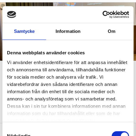
Samtycke
Information
Om
Denna webbplats använder cookies
Vi använder enhetsidentifierare för att anpassa innehållet
Yrkesläraren
och annonserna till användarna, tillhandahålla funktioner
för sociala medier och analysera vår trafik. Vi
Hinder att lösa på
vidarebefordrar även sådana identifierare och annan
yrkesutbildning
information från din enhet till de sociala medier och
annons- och analysföretag som vi samarbetar med.
YRKESUTBILDNING
För svårt att komma in på utbildningar, brist på
Dessa kan i sin tur kombinera informationen med annan
apl-platser och svårt att få elever till tekniska inriktningar. Det var
information som du har tillhandahållit eller som de har
några hinder som togs upp under ett samtal om yrkesutbildning.
samlat in när du har använt deras tjänster.
S
Nödvändig