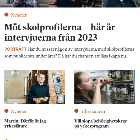
Nyheter
Möt skolprofilerna – här är
intervjuerna från 2023
PORTRÄTT
Har du missat någon av intervjuerna med skolprofilerna
som publicerats under året? Då har du chansen att läsa ikapp nu.
Nyheter
Yrkesläraren
Martin: Därför är jag
Vill slopa behörighetskrav
yrkeslärare
på yrkesprogram