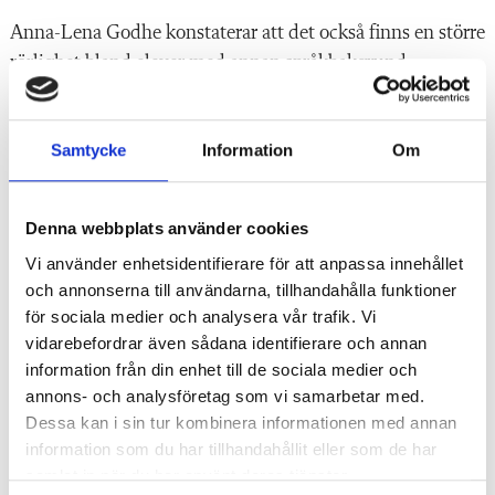
Anna-Lena Godhe konstaterar att det också finns en större
rörlighet bland elever med annan språkbakgrund.
– Om du ska flytta till ett annat land än våra grannländer
så är svenskan ganska värdelös. Medan engelskan i
Samtycke
Information
Om
kombination med till exempel arabiskan, som ett annat
stort språk i världen, är en bra kombination. Så eleverna är
Denna webbplats använder cookies
egentligen rationella. Men om du ska leva och vara en
Vi använder enhetsidentifierare för att anpassa innehållet
aktiv samhällsmedborgare i Sverige så behöver man
och annonserna till användarna, tillhandahålla funktioner
kunna svenska. För även om svenskan är ett litet språk i
för sociala medier och analysera vår trafik. Vi
världen så vill jag ändå hävda att svenskan har en stark
vidarebefordrar även sådana identifierare och annan
ställning i Sverige, säger hon.
information från din enhet till de sociala medier och
annons- och analysföretag som vi samarbetar med.
Anna-Lena Godhe tycker dock att vi är väldigt enögda
Dessa kan i sin tur kombinera informationen med annan
med det enspråkiga i Sverige där det är svenskan som
information som du har tillhandahållit eller som de har
gäller. I en majoritet av världens länder är det inte så utan
samlat in när du har använt deras tjänster.