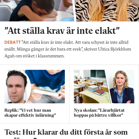
”Att ställa krav är inte elakt”
DEBATT
”Att ställa krav är inte elakt. Att vara schysst är inte alltid
snällt. Många gånger är det bara ett svek”, skriver Ulrica Björkblom
Agah om stöket i klassrummen.
Replik: ”Vi vet hur man
Nya skolan: ”Lärarhjärtat
skapar effektiv inlärning”
hoppas på bättre villkor"
Test: Hur klarar du ditt första år som