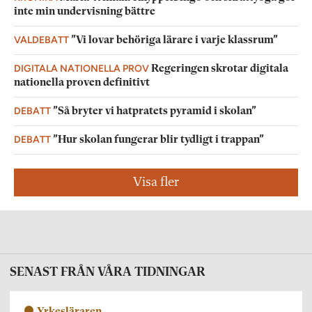
inte min undervisning bättre
VALDEBATT
”Vi lovar behöriga lärare i varje klassrum”
DIGITALA NATIONELLA PROV
Regeringen skrotar digitala
nationella proven definitivt
DEBATT
”Så bryter vi hatpratets pyramid i skolan”
DEBATT
”Hur skolan fungerar blir tydligt i trappan”
Visa fler
SENAST FRÅN VÅRA TIDNINGAR
Yrkesläraren