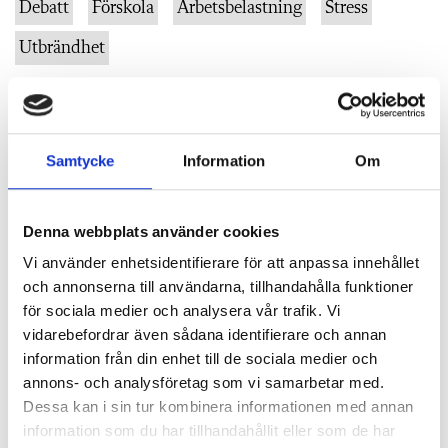
Debatt
Förskola
Arbetsbelastning
Stress
Utbrändhet
"
Annons
"
Samtycke
Information
Om
Denna webbplats använder cookies
Vi använder enhetsidentifierare för att anpassa innehållet
och annonserna till användarna, tillhandahålla funktioner
för sociala medier och analysera vår trafik. Vi
vidarebefordrar även sådana identifierare och annan
information från din enhet till de sociala medier och
annons- och analysföretag som vi samarbetar med.
Dessa kan i sin tur kombinera informationen med annan
information som du har tillhandahållit eller som de har