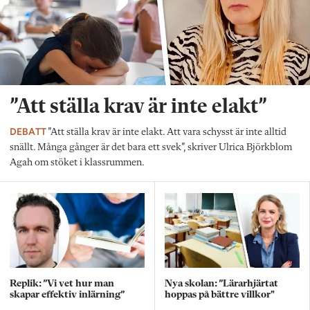
”Att ställa krav är inte elakt”
DEBATT
”Att ställa krav är inte elakt. Att vara schysst är inte alltid
snällt. Många gånger är det bara ett svek”, skriver Ulrica Björkblom
Agah om stöket i klassrummen.
Replik: ”Vi vet hur man
Nya skolan: ”Lärarhjärtat
skapar effektiv inlärning”
hoppas på bättre villkor"