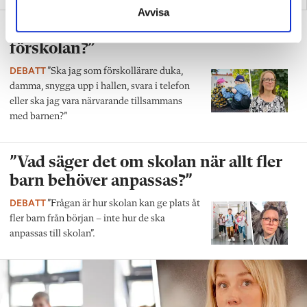
Avvisa
”Vad ska vår tid räcka till på
förskolan?”
DEBATT
”Ska jag som förskollärare duka,
damma, snygga upp i hallen, svara i telefon
eller ska jag vara närvarande tillsammans
med barnen?”
”Vad säger det om skolan när allt fler
barn behöver anpassas?”
DEBATT
”Frågan är hur skolan kan ge plats åt
fler barn från början – inte hur de ska
anpassas till skolan”.