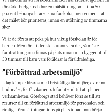
Vi välkomnar att förskolenämnden har klubbat igenom en
förstärkt budget och har en målsättning om att ha 50
procent behöriga lärare i sina förskolor, men vi menar att
det målet bör prioriteras, innan en utökning av timmarna
sker.
Vi är de första att peka på hur viktig förskolan är för
barnen. Men för att den ska kunna vara det, så måste
förutsättningarna finnas på plats innan man bygger ut till
30 timmar till barn vars föräldrar är föräldralediga.
”Förbättrad arbetsmiljö”
I dag kämpar lärarna med bristfälliga lärmiljöer, extrema
ljudnivåer, för få vikarier och för lite tid till att planera
verksamheten. Göteborgs stad behöver först se till att
resurser till en förbättrad arbetsmiljö för personalen och
rimliga förutsättningar finns på plats innan man börjar