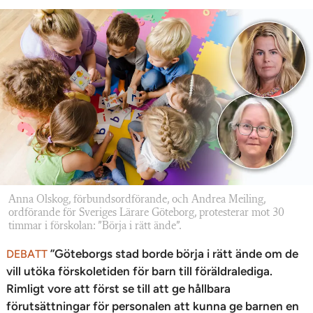
Anna Olskog, förbundsordförande, och Andrea Meiling,
ordförande för Sveriges Lärare Göteborg, protesterar mot 30
timmar i förskolan: ”Börja i rätt ände”.
”Göteborgs stad borde börja i rätt ände om de
DEBATT
vill utöka förskoletiden för barn till föräldralediga.
Rimligt vore att först se till att ge hållbara
förutsättningar för personalen att kunna ge barnen en