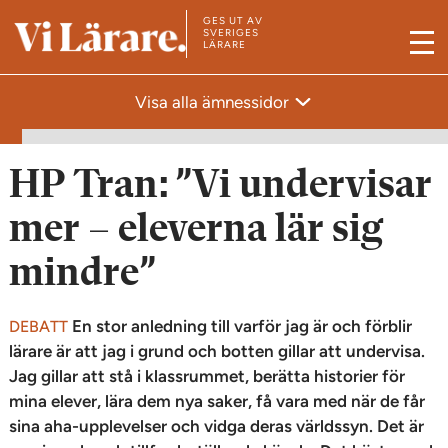
GES UT AV
T
SVERIGES
LÄRARE
M
i
e
l
Visa alla ämnessidor
n
l
y
s
t
HP Tran: ”Vi undervisar
a
mer – eleverna lär sig
r
t
mindre”
s
i
En stor anledning till varför jag är och förblir
DEBATT
d
lärare är att jag i grund och botten gillar att undervisa.
a
Jag gillar att stå i klassrummet, berätta historier för
n
mina elever, lära dem nya saker, få vara med när de får
sina aha-upplevelser och vidga deras världssyn. Det är