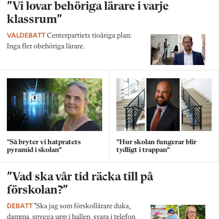
”Vi lovar behöriga lärare i varje
klassrum”
VALDEBATT
Centerpartiets tioåriga plan:
Inga fler obehöriga lärare.
”Så bryter vi hatpratets
”Hur skolan fungerar blir
pyramid i skolan”
tydligt i trappan”
”Vad ska vår tid räcka till på
förskolan?”
DEBATT
”Ska jag som förskollärare duka,
damma, snygga upp i hallen, svara i telefon