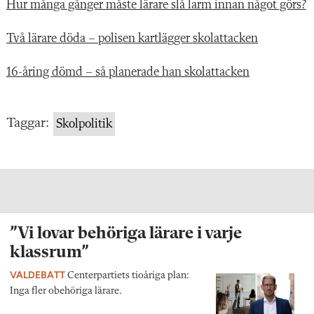
Hur många gånger måste lärare slå larm innan något görs?
Två lärare döda – polisen kartlägger skolattacken
16-åring dömd – så planerade han skolattacken
Taggar:
Skolpolitik
”Vi lovar behöriga lärare i varje
klassrum”
VALDEBATT
Centerpartiets tioåriga plan:
Inga fler obehöriga lärare.