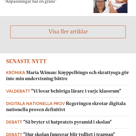
"Anpassningar har en gräns”
Visa fler artiklar
SENASTE NYTT
KRÖNIKA
Maria Wiman: Knyppelbingo och skrattyoga gör
inte min undervisning bättre
VALDEBATT
”Vi lovar behöriga lärare i varje klassrum”
DIGITALA NATIONELLA PROV
Regeringen skrotar digitala
nationella proven definitivt
DEBATT
”Så bryter vi hatpratets pyramid i skolan”
DEBATT
”Hur skolan fungerar blir tydligt i trappan”