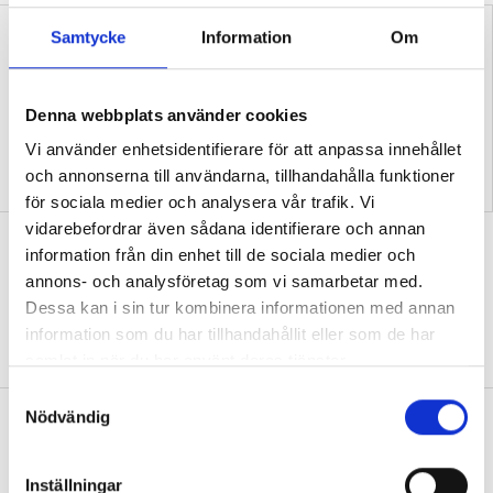
Samtycke
Information
Om
Denna webbplats använder cookies
Vi använder enhetsidentifierare för att anpassa innehållet
Replik: ”Vi vet hur man
Nya skolan: ”Lärarhjärtat
och annonserna till användarna, tillhandahålla funktioner
skapar effektiv inlärning”
hoppas på bättre villkor"
för sociala medier och analysera vår trafik. Vi
vidarebefordrar även sådana identifierare och annan
Test: Hur klarar du ditt första år som
information från din enhet till de sociala medier och
ny lärare?
annons- och analysföretag som vi samarbetar med.
Dessa kan i sin tur kombinera informationen med annan
QUIZ
15 verklighetsnära situationer – från att
information som du har tillhandahållit eller som de har
hitta ditt första jobb till skolavslutningen.
samlat in när du har använt deras tjänster.
S
Nödvändig
Diagnoserna: ”Vi bör sluta sätta
a
etiketter på barn”
m
t
Inställningar
DEBATT
Så arbetar läraren för social och