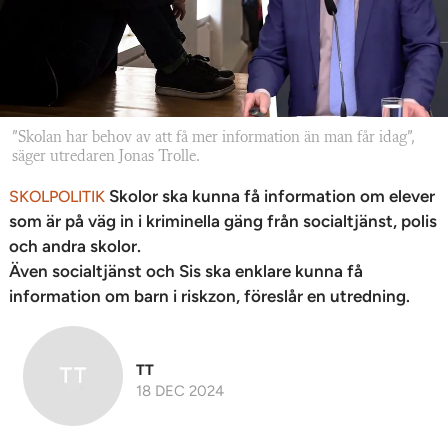
”Skolan har behov av att få mer information än man får idag”,
säger utredaren Jonas Trolle.
Skolor ska kunna få information om elever
SKOLPOLITIK
som är på väg in i kriminella gäng från socialtjänst, polis
och andra skolor.
Även socialtjänst och Sis ska enklare kunna få
information om barn i riskzon, föreslår en utredning.
TT
18 DEC 2024