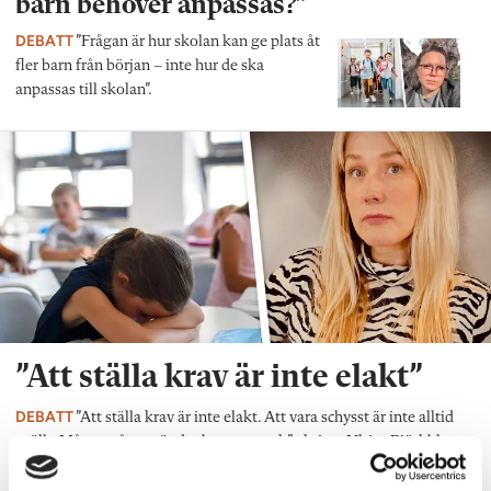
barn behöver anpassas?”
DEBATT
”Frågan är hur skolan kan ge plats åt
fler barn från början – inte hur de ska
anpassas till skolan”.
”Att ställa krav är inte elakt”
DEBATT
”Att ställa krav är inte elakt. Att vara schysst är inte alltid
snällt. Många gånger är det bara ett svek”, skriver Ulrica Björkblom
Agah om stöket i klassrummen.