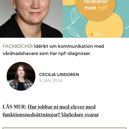
n
Idérikt om kommunikation med
FACKBÖCKER
vårdnadshavare som har npf-diagnoser.
CECILIA LINDGREN
9 JAN 2024
LÄS MER:
Hur jobbar ni med elever med
funktionsnedsättningar? Vägledare svarar