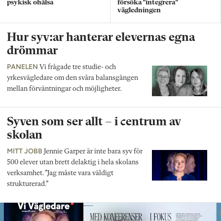
psykisk ohälsa
försöka ”integrera”
vägledningen
Hur syv:ar hanterar elevernas egna
drömmar
PANELEN
Vi frågade tre studie- och
yrkesvägledare om den svåra balansgången
mellan förväntningar och möjligheter.
Syven som ser allt – i centrum av
skolan
MITT JOBB
Jennie Garper är inte bara syv för
500 elever utan brett delaktig i hela skolans
verksamhet. ”Jag måste vara väldigt
strukturerad.”