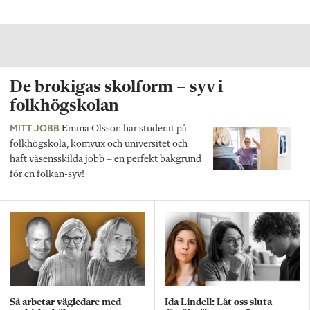
De brokigas skolform – syv i
folkhögskolan
MITT JOBB
Emma Olsson har studerat på
folkhögskola, komvux och universitet och
haft väsensskilda jobb – en perfekt bakgrund
för en folkan-syv!
Så arbetar vägledare med
Ida Lindell: Låt oss sluta