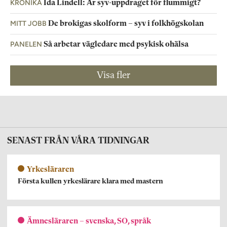
KRÖNIKA
Ida Lindell: Är syv-uppdraget för flummigt?
MITT JOBB
De brokigas skolform – syv i folkhögskolan
PANELEN
Så arbetar vägledare med psykisk ohälsa
Visa fler
SENAST FRÅN VÅRA TIDNINGAR
Yrkesläraren
Första kullen yrkeslärare klara med mastern
Ämnesläraren – svenska, SO, språk