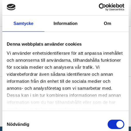
Syv-guide i samtalsmetodik
Vägledare luckrar upp
– nya fackböcker
fördomar om yrkesprogram
Samtycke
Information
Om
Syv med rutin: ”En Don Quijote får
inget gjort”
Denna webbplats använder cookies
MITT JOBB
Vägledarveteranen Lena Ångnell
Vi använder enhetsidentifierare för att anpassa innehållet
ger sina bästa syv-råd till dem som ska ta
och annonserna till användarna, tillhandahålla funktioner
över.
för sociala medier och analysera vår trafik. Vi
vidarebefordrar även sådana identifierare och annan
information från din enhet till de sociala medier och
Ny lönestatistik – här tjänar vägledare
annons- och analysföretag som vi samarbetar med.
bäst och sämst
Dessa kan i sin tur kombinera informationen med annan
information som du har tillhandahållit eller som de har
LÖN
Den nya statistiken visar hur mycket
samlat in när du har använt deras tjänster.
studie- och yrkesvägledare tjänar – och hur
skillnaderna ser ut över hela landet.
S
Nödvändig
a