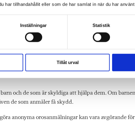
 och skyddad från hot och våld. Möjligheten att anmäl
har tillhandahållit eller som de har samlat in när du har använt 
 för att hantera hot och trakasserier.
Inställningar
Statistik
under orosanmälningar för personal. Detta kan dock leda 
ation om rektorn inte har förstahandskännedom om
te görs om rektorn tolkar situationen annorlunda. Ansv
Tillåt urval
er problemen, och att ha en mellanhand kan försvåra oc
 barn och de som är skyldiga att hjälpa dem. Om barne
 även de som anmäler få skydd.
tt göra anonyma orosanmälningar kan vara avgörande för