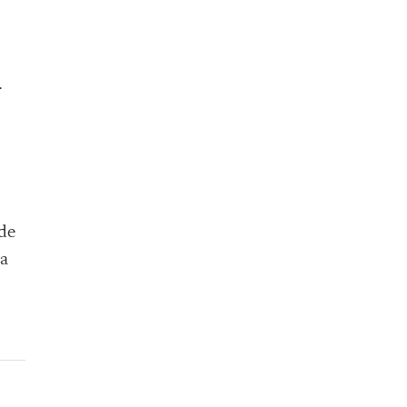
.
 de
la