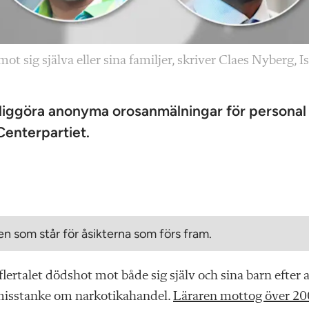
t sig själva eller sina familjer, skriver Claes Nyberg, I
jliggöra anonyma orosanmälningar för personal 
 Centerpartiet.
n som står för åsikterna som förs fram.
lertalet dödshot mot både sig själv och sina barn efter a
 misstanke om narkotikahandel.
Läraren mottog över 20