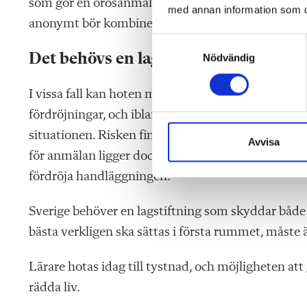
som gör en orosanmälan ska kunna känna sig trygg
med annan information som du 
anonymt bör kombineras med utbildning och rutiner
S
Det behövs en lagstiftning
Nödvändig
a
m
t
I vissa fall kan hoten minska om rektorer skriver 
y
fördröjningar, och ibland förloras viktig inform
c
situationen. Risken finns också att en anmälan in
k
Avvisa
för anmälan ligger dock på den som först upptäck
e
s
fördröja handläggningen.
v
a
Sverige behöver en lagstiftning som skyddar både
l
bästa verkligen ska sättas i första rummet, måste
Lärare hotas idag till tystnad, och möjligheten a
rädda liv.