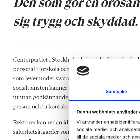
Den som gör en orosa
sig trygg och skyddad.
Centerpartiet i Stockholm kräver därför en lagän
personal i förskola och skola. En sådan förändring 
som lever under svåra förhållanden får hjälp. 
socialtjänsten känner till under sekretess kan a
Samtycke
ut utan godkännande, samtidigt som socialtjänste
person och ta kontakt för vidare information.
Denna webbplats använder 
Vi använder enhetsidentifierar
Rektorer kan redan idag stärka personalsäkerhete
sociala medier och analysera 
säkerhetsåtgärder som överfallslarm. De kan även 
till de sociala medier och a