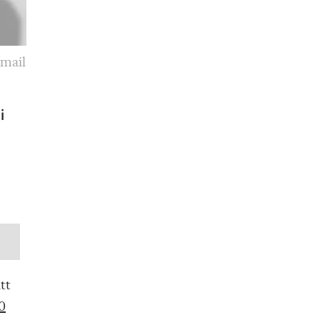
smail
i
tt
0