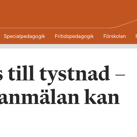
Specialpedagogik
Fritidspedagogik
Förskolan
 till tystnad –
anmälan kan