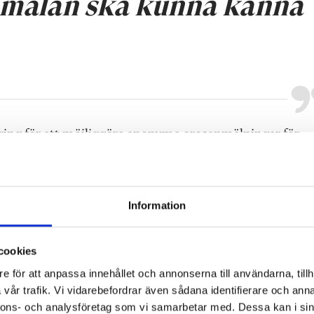
nmälan ska kunna känna
dring för att möjliggöra anonyma orosanmälningar för
skulle skydda personal från hot och säkerställa att barn
Genom personliga anmälningsnummer som endast
nmälan göras anonymt. Anmälarens namn skulle inte läm
Information
n kan verifiera att anmälan kommer från en behörig
cookies
e för att anpassa innehållet och annonserna till användarna, tillh
n genom att hjälpa till med polisanmälan och
vår trafik. Vi vidarebefordrar även sådana identifierare och anna
erbjuda samtalsstöd för personal som utsatts för hot. 
nnons- och analysföretag som vi samarbetar med. Dessa kan i sin