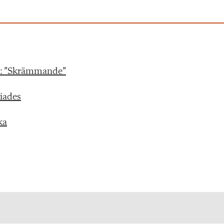
ld: ”Skrämmande”
riades
ka