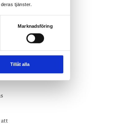
a
deras tjänster.
Marknadsföring
till
aret
Tillåt alla
h
ns
 att