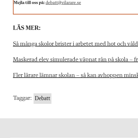
Mejla till oss på:
debatt@vilarare.se
LÄS MER:
Så många skolor brister i arbetet med hot och vå
Maskerad elev simulerade väpnat rån på skola – f
Fler lärare lämnar skolan – så kan avhoppen mins
Taggar:
Debatt