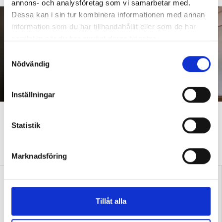
annons- och analysföretag som vi samarbetar med.
Dessa kan i sin tur kombinera informationen med annan
information som du har tillhandahållit eller som de har
samlat in när du har använt deras tjänster.
S
Nödvändig
a
m
t
Inställningar
y
c
”Vi accepterar slitna och
k
Statistik
underfinansierade skolor”
e
s
DEBATT
Hårda orden om kommunerna – vill förstatliga skolan
Marknadsföring
v
a
l
Tillåt alla