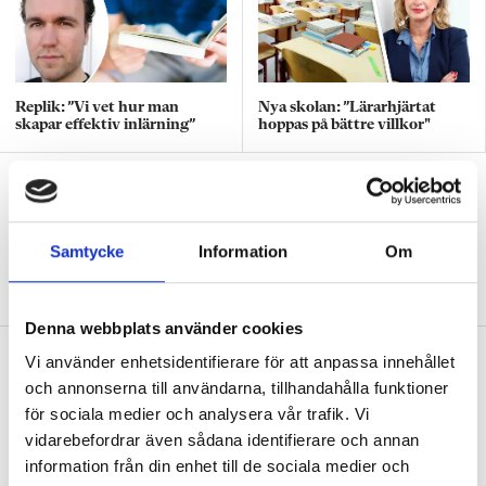
Replik: ”Vi vet hur man
Nya skolan: ”Lärarhjärtat
skapar effektiv inlärning”
hoppas på bättre villkor"
Test: Hur klarar du ditt första år som
ny lärare?
QUIZ
Samtycke
Information
Om
15 verklighetsnära situationer – från att
hitta ditt första jobb till skolavslutningen.
Denna webbplats använder cookies
Diagnoserna: ”Vi bör sluta sätta
Vi använder enhetsidentifierare för att anpassa innehållet
etiketter på barn”
och annonserna till användarna, tillhandahålla funktioner
för sociala medier och analysera vår trafik. Vi
DEBATT
Så arbetar läraren för social och
vidarebefordrar även sådana identifierare och annan
emotionell kompetens
information från din enhet till de sociala medier och