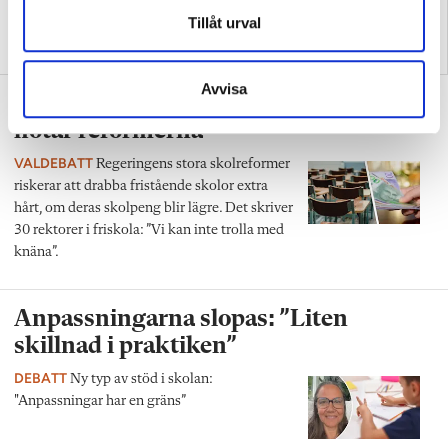
Tillåt urval
”Det krävs mindre
”Skolans halvblindhet botas
kreativitet av mina elever”
inte med ännu en reform”
Avvisa
30 rektorer i friskola: ”Lägre skolpeng
hotar reformerna”
VALDEBATT
Regeringens stora skolreformer
riskerar att drabba fristående skolor extra
hårt, om deras skolpeng blir lägre. Det skriver
30 rektorer i friskola: ”Vi kan inte trolla med
knäna”.
Anpassningarna slopas: ”Liten
skillnad i praktiken”
DEBATT
Ny typ av stöd i skolan:
"Anpassningar har en gräns”