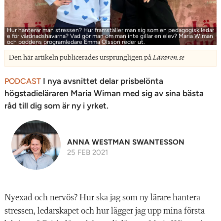
Hur hanterar man stressen? Hur framställer man sig som en pedagogisk ledar
e för vårdnadshavarna? Vad gör man om man inte gillar en elev? Maria Wiman
och poddens programledare Emma Olsson reder ut.
Den här artikeln publicerades ursprungligen på
Läraren.se
I nya avsnittet delar prisbelönta
PODCAST
högstadieläraren Maria Wiman med sig av sina bästa
råd till dig som är ny i yrket.
ANNA WESTMAN SWANTESSON
25 FEB 2021
Nyexad och nervös? Hur ska jag som ny lärare hantera
stressen, ledarskapet och hur lägger jag upp mina första