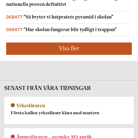
nationella proven definitivt
DEBATT
”Så bryter vi hatpratets pyramid i skolan”
DEBATT
”Hur skolan fungerar blir tydligt i trappan”
Visa fler
SENAST FRÅN VÅRA TIDNINGAR
Yrkesläraren
Första kullen yrkeslärare klara med mastern
Ämnesläraren – svenska, SO, språk