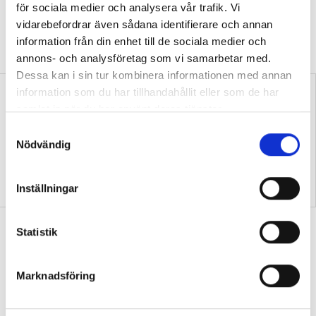
för sociala medier och analysera vår trafik. Vi
DEBATT
vidarebefordrar även sådana identifierare och annan
”Att ställa krav är inte elakt. Att vara schysst är inte alltid
snällt. Många gånger är det bara ett svek”, skriver Ulrica Björkblom
information från din enhet till de sociala medier och
Agah om stöket i klassrummen.
annons- och analysföretag som vi samarbetar med.
Dessa kan i sin tur kombinera informationen med annan
information som du har tillhandahållit eller som de har
samlat in när du har använt deras tjänster.
S
Nödvändig
a
m
Replik: ”Vi vet hur man
Nya skolan: ”Lärarhjärtat
t
Inställningar
skapar effektiv inlärning”
hoppas på bättre villkor"
y
c
Test: Hur klarar du ditt första år som
k
Statistik
ny lärare?
e
s
QUIZ
15 verklighetsnära situationer – från att
Marknadsföring
v
hitta ditt första jobb till skolavslutningen.
a