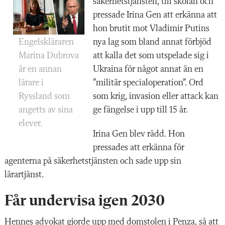
säkerhetstjänsten, till skolan och
pressade Irina Gen att erkänna att
hon brutit mot Vladimir Putins
nya lag som bland annat förbjöd
Engelskläraren
att kalla det som utspelade sig i
Marina Dubrova
Ukraina för något annat än en
är en annan
”militär specialoperation”. Ord
lärare i
som krig, invasion eller attack kan
Ryssland som
ge fängelse i upp till 15 år.
angetts av sina
elever.
Irina Gen blev rädd. Hon
pressades att erkänna för
agenterna på säkerhetstjänsten och sade upp sin
lärartjänst.
Får undervisa igen 2030
Hennes advokat gjorde upp med domstolen i Penza, så att