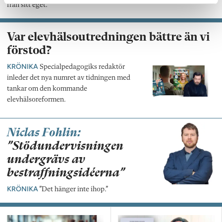
från sitt eget.
Var elevhälsoutredningen bättre än vi
förstod?
KRÖNIKA
Specialpedagogiks redaktör
inleder det nya numret av tidningen med
tankar om den kommande
elevhälsoreformen.
Niclas Fohlin:
”Stödundervisningen
undergrävs av
bestraffningsidéerna”
KRÖNIKA
”Det hänger inte ihop.”