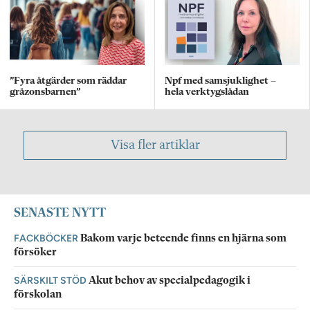
”Fyra åtgärder som räddar
Npf med samsjuklighet –
gråzonsbarnen”
hela verktygslådan
Visa fler artiklar
SENASTE NYTT
FACKBÖCKER
Bakom varje beteende finns en hjärna som
försöker
SÄRSKILT STÖD
Akut behov av specialpedagogik i
förskolan