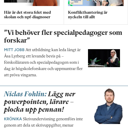
Här är det stora felet med
Konflikthantering är
skolan och npf-diagnoser
nyckeln till allt
”Vi behöver fler specialpedagoger som
forskar”
MITT JOBB
Att utbildning kan leda långt är
Åsa Lyrberg ett levande bevis på –
förskolläraren och specialpedagogen som i
dag är högskoleforskare och uppmuntrar fler
att pröva vingarna.
Niclas Fohlin:
Lägg ner
powerpointen, lärare –
plocka upp pennan!
KRÖNIKA
Skrivundervisning genomförs inte
genom att dela ut skrivuppgifter, menar