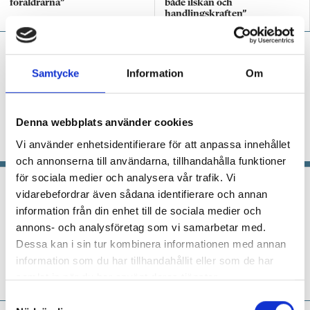
föräldrarna”
både ilskan och
handlingskraften”
Niclas Fohlin:
”En epidemi i
skolan – nånannanismen
Samtycke
Information
Om
sprider sig”
KRÖNIKA
”När vi tappar den gemensamma tron
Denna webbplats använder cookies
på att vi kan påverka våra elever i en positiv
riktning slutar vi att försöka”.
Vi använder enhetsidentifierare för att anpassa innehållet
och annonserna till användarna, tillhandahålla funktioner
för sociala medier och analysera vår trafik. Vi
En specialpedagog måste stå rak i
vidarebefordrar även sådana identifierare och annan
stormen
information från din enhet till de sociala medier och
annons- och analysföretag som vi samarbetar med.
MITT JOBB
Specialpedagogen Heléne
Dessa kan i sin tur kombinera informationen med annan
Jörgensen fasar för en framtida skola där
eleverna själva lastas för problem som är
information som du har tillhandahållit eller som de har
systematiska.
samlat in när du har använt deras tjänster.
S