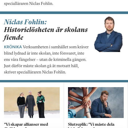
specialläraren Niclas Fohlin.
Niclas Fohlin:
Historielösheten är skolans
fiende
KRÖNIKA
Verksamheten i samhället som kräver
blind lydnad är inte skolan, inte försvaret, inte
ens våra fängelser – utan de kriminella gängen.
Just därför måste skolan gå åt motsatt håll,
skriver specialläraren Niclas Fohlin.
”Vi skapar allianser med
Slutreplik: ”Vi måste dela