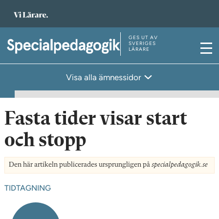
T
i
l
GES UT AV
T
SVERIGES
LÄRARE
l
M
i
s
e
l
Visa alla ämnessidor
t
n
l
a
y
s
r
t
Fasta tider visar start
t
a
s
och stopp
r
i
t
d
s
Den här artikeln publicerades ursprungligen på
specialpedagogik.se
a
i
TIDTAGNING
n
d
a