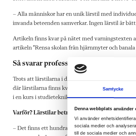
– Alla människor har en unik lärstil med individue
invanda beteenden samverkar. Ingen lärstil är bät
Artikeln finns kvar på nätet med varningstexten at
artikeln ”Rensa skolan från hjärnmyter och banala 
Så svarar professorn
Trots att lärstilarna i dag betraktas som pseudove
där lärstilarna finns kvar i kursprogrammet som e
Samtycke
i en kurs i studieteknik.
Denna webbplats använder 
Varför? Lärstilar betraktas ju som ­pseudovete
Vi använder enhetsidentifierar
sociala medier och analysera 
– Det finns ett hundratal modeller som kan beteck
till de sociala medier och a