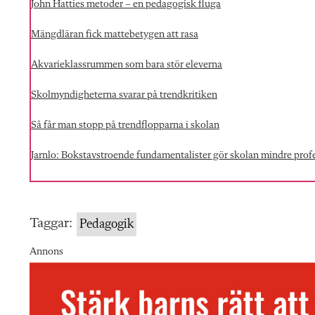
John Hatties metoder – en pedagogisk fluga
Mängdläran fick mattebetygen att rasa
Akvarieklassrummen som bara stör eleverna
Skolmyndigheterna svarar på trendkritiken
Så får man stopp på trendflopparna i skolan
Jarnlo: Bokstavstroende fundamentalister gör skolan mindre profe
Taggar:
Pedagogik
Annons