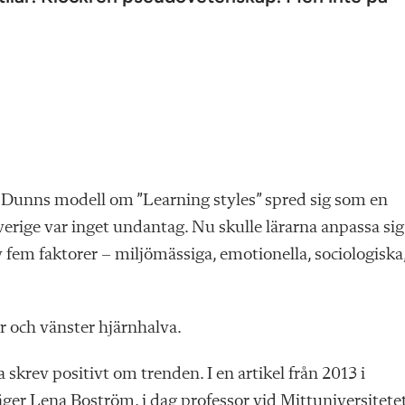
 Dunns modell om ”Learning styles” spred sig som en
rige var inget undantag. Nu skulle lärarna anpassa sig 
v fem faktorer – miljömässiga, emotionella, sociologiska
 och vänster hjärnhalva.
skrev positivt om trenden. I en artikel från 2013 i
äger Lena Boström, i dag professor vid Mittuniversitetet