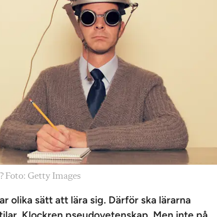
t? Foto: Getty Images
r olika sätt att lära sig. Därför ska lärarna
rstilar. Klockren pseudovetenskap. Men inte på