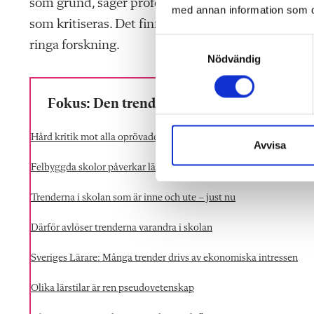
som grund, säger professor Lena Boström. Det är v
med annan information som du 
som kritiseras. Det finns modeller som har omfat
S
ringa forskning.
Nödvändig
a
m
t
Fokus: Den trendkänsliga skolan
y
c
Hård kritik mot alla oprövade trender i skolan
k
Avvisa
e
Felbyggda skolor påverkar lärare och elever i många år
s
v
Trenderna i skolan som är inne och ute – just nu
a
l
Därför avlöser trenderna varandra i skolan
Sveriges Lärare: Många trender drivs av ekonomiska intressen
Olika lärstilar är ren pseudovetenskap