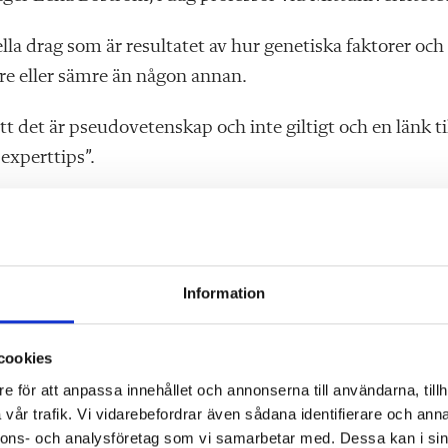
lla drag som är resultatet av hur genetiska faktorer och
tre eller sämre än någon annan.
t det är pseudovetenskap och inte giltigt och en länk ti
experttips”.
tenskap lever de vidare. Bland annat på Mittuniversitet
n del
Information
cookies
nskap?
e för att anpassa innehållet och annonserna till användarna, tillh
vår trafik. Vi vidarebefordrar även sådana identifierare och anna
nas lärstilar, med mer eller mindre empirisk forskning
nnons- och analysföretag som vi samarbetar med. Dessa kan i sin