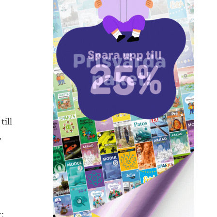
till
,
: