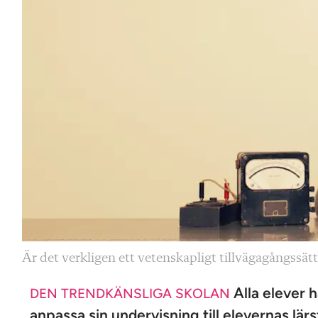
Är det verkligen ett vetenskapligt tillvägagångssät
Alla elever ha
DEN TRENDKÄNSLIGA SKOLAN
anpassa sin ­undervisning till elevernas lä