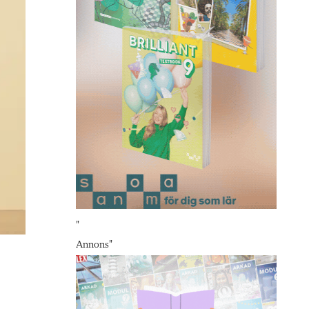
"
Annons
"