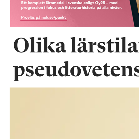
n
Olika lärstila
pseudoveten