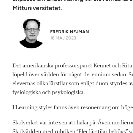
Mittuniversitetet.
FREDRIK NEJMAN
16 MAJ 2023
Det amerikanska professorsparet Kennet och Rita
löpeld över världen för något decennium sedan. Sve
elevernas olika lärstilar som enligt duon styrdes a
fysiologiska och psykologiska.
I Learning styles fanns även resonemang om höger
Skolverket var inte sen att haka på.
Även medierna 
Skolvärlden med rubriken ”Fler lärstilar behövs” s