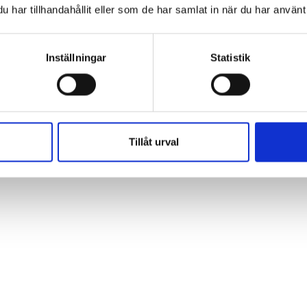
iktigt i sammanhangen att precisera vilken ­modell/teo
har tillhandahållit eller som de har samlat in när du har använt 
tande forskning som grund och det finns modeller som 
Inställningar
Statistik
Tillåt urval