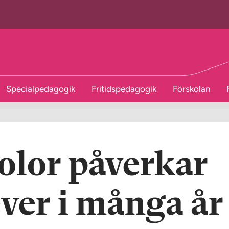
Specialpedagogik
Fritidspedagogik
Förskolan
olor påverkar
ever i många år