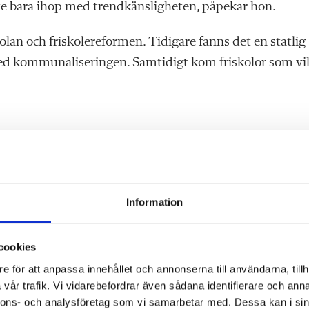
te bara ihop med trendkänsligheten, påpekar hon.
an och friskolereformen. Tidigare fanns det en statlig
ed kommunaliseringen. Samtidigt kom friskolor som vil
det. Både kommuner och friskolor vill spara pengar. O
Information
s. Med glasväggar kan man bygga mer kompakta skolor
h med hjälp av glasväggar få tillräckligt med ljus i
cookies
 till att många skolbyggnadsprojekt inte drivs på
e för att anpassa innehållet och annonserna till användarna, tillh
vår trafik. Vi vidarebefordrar även sådana identifierare och anna
nnons- och analysföretag som vi samarbetar med. Dessa kan i sin
e­besök och gåturer. Man åker till några skolor och titta