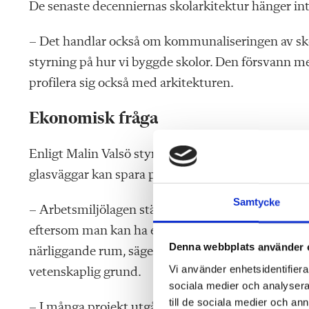
De senaste decenniernas skolarkitektur hänger in
– Det handlar också om kommunaliseringen av skol
styrning på hur vi byggde skolor. Den försvann m
profilera sig också med arkitekturen.
Ekonomisk fråga
Enligt Malin Valsö styr även ekonomin skolbyggan
glasväggar kan spara pengar.
Samtycke
– Arbetsmiljölagen ställer krav på visst dagslju
eftersom man kan ha ett rum med direkt dagsljus oc
Denna webbplats använder 
närliggande rum, säger Malin Valsö, som är kritisk
Vi använder enhetsidentifierar
vetenskaplig grund.
sociala medier och analysera 
till de sociala medier och a
– I många projekt utgår man framför allt från studi