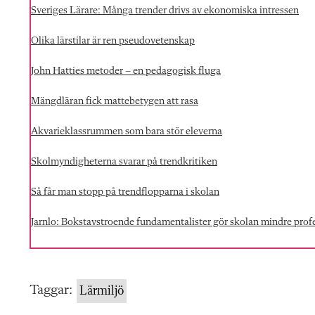
Sveriges Lärare: Många trender drivs av ekonomiska intressen
Olika lärstilar är ren pseudovetenskap
John Hatties metoder – en pedagogisk fluga
Mängdläran fick mattebetygen att rasa
Akvarieklassrummen som bara stör eleverna
Skolmyndigheterna svarar på trendkritiken
Så får man stopp på trendflopparna i skolan
Jarnlo: Bokstavstroende fundamentalister gör skolan mindre profe
Taggar:
Lärmiljö