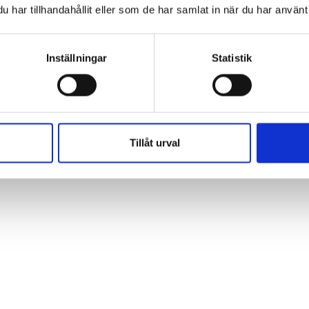
har tillhandahållit eller som de har samlat in när du har använt 
experimentellt innan man bygger.
Inställningar
Statistik
or. En skola kanske står i 40–50 år och påverkar många
Tillåt urval