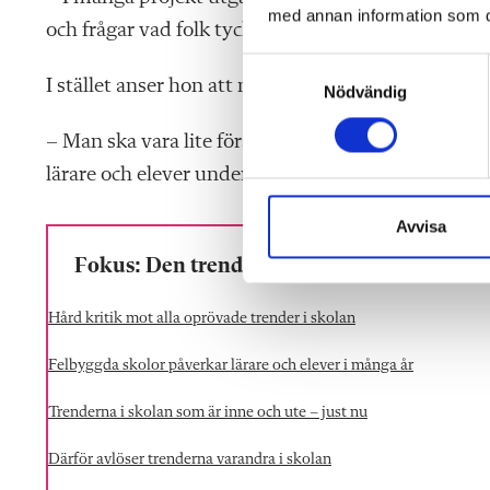
med annan information som du 
och frågar vad folk tycker. Det är inte vetenskap.
S
I stället anser hon att man bör forska på miljön 
Nödvändig
a
m
– Man ska vara lite försiktig när man bygger skol
t
y
lärare och elever under otroligt lång tid.
c
k
Avvisa
e
Fokus: Den trendkänsliga skolan
s
v
Hård kritik mot alla oprövade trender i skolan
a
l
Felbyggda skolor påverkar lärare och elever i många år
Trenderna i skolan som är inne och ute – just nu
Därför avlöser trenderna varandra i skolan