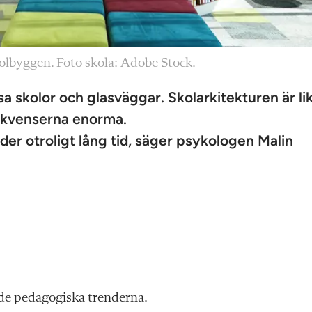
kolbyggen. Foto skola: Adobe Stock.
a skolor och glasväggar. Skolarkitekturen är li
ekvenserna enorma.
er otroligt lång tid, säger psykologen Malin
 de pedagogiska trenderna.