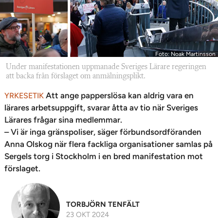
Foto: Noak Martinsson
Under manifestationen uppmanade Sveriges Lärare regeringen
att backa från förslaget om anmälningsplikt.
Att ange papperslösa kan aldrig vara en
YRKESETIK
lärares arbetsuppgift, svarar åtta av tio när Sveriges
Lärares frågar sina medlemmar.
– Vi är inga gränspoliser, säger förbundsordföranden
Anna Olskog när flera fackliga organisationer samlas på
Sergels torg i Stockholm i en bred manifestation mot
förslaget.
TORBJÖRN TENFÄLT
23 OKT 2024