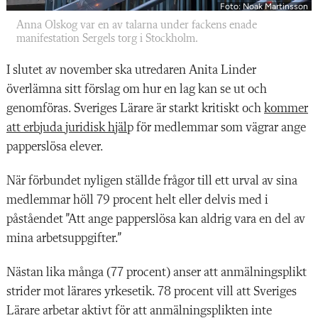
Foto: Noak Martinsson
Anna Olskog var en av talarna under fackens enade
manifestation Sergels torg i Stockholm.
I slutet av november ska utredaren Anita Linder
överlämna sitt förslag om hur en lag kan se ut och
genomföras. Sveriges Lärare är starkt kritiskt och
kommer
att erbjuda juridisk hjäl
p för medlemmar som vägrar ange
papperslösa elever.
När förbundet nyligen ställde frågor till ett urval av sina
medlemmar höll 79 procent helt eller delvis med i
påståendet ”Att ange papperslösa kan aldrig vara en del av
mina arbetsuppgifter.”
Nästan lika många (77 procent) anser att anmälningsplikt
strider mot lärares yrkesetik. 78 procent vill att Sveriges
Lärare arbetar aktivt för att anmälningsplikten inte