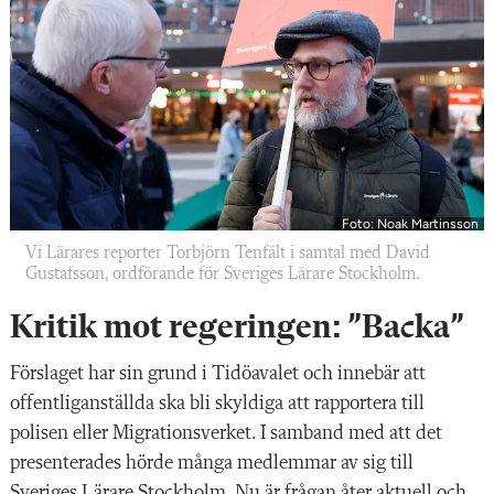
Foto: Noak Martinsson
Vi Lärares reporter Torbjörn Tenfält i samtal med David
Gustafsson, ordförande för Sveriges Lärare Stockholm.
Kritik mot regeringen: ”Backa”
Förslaget har sin grund i Tidöavalet och innebär att
offentliganställda ska bli skyldiga att rapportera till
polisen eller Migrationsverket. I samband med att det
presenterades hörde många medlemmar av sig till
Sveriges Lärare Stockholm. Nu är frågan åter aktuell och