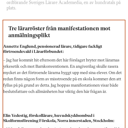
ordförande Sveriges Lärare Academedia, en av hundratals på
plats.
Tre lärarröster från manifestationen mot
anmälningsplikt
Annette Englund, pensionerad lärare, tidigare fackligt
förtroendevald i Lärarförbundet:
– Jag har kommit hit eftersom det här förslaget bryter mot lärarnas
yrkesetik och mot Barnkonventionen. En angiverilag skulle rasera
mycket av det förtroende lärarna byggt upp med sina elever. Om det
redan finns någon form av misstroende på en skola kommer den att
fyllas på på grund av detta. Jag hoppas manifestationen visar både
beslutsfattare och allmänheten hur viktig den här frågan är.
Elin Vedestig, förskollärare, huvudskyddsombud i
Skolformsförening Förskola, Norra innerstaden, Stockholm: