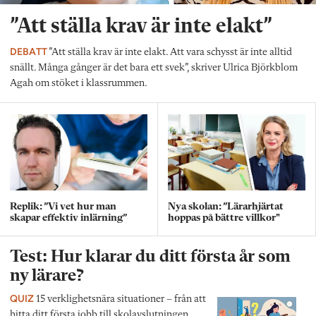
”Att ställa krav är inte elakt”
DEBATT
”Att ställa krav är inte elakt. Att vara schysst är inte alltid
snällt. Många gånger är det bara ett svek”, skriver Ulrica Björkblom
Agah om stöket i klassrummen.
Replik: ”Vi vet hur man
Nya skolan: ”Lärarhjärtat
skapar effektiv inlärning”
hoppas på bättre villkor"
Test: Hur klarar du ditt första år som
ny lärare?
QUIZ
15 verklighetsnära situationer – från att
hitta ditt första jobb till skolavslutningen.