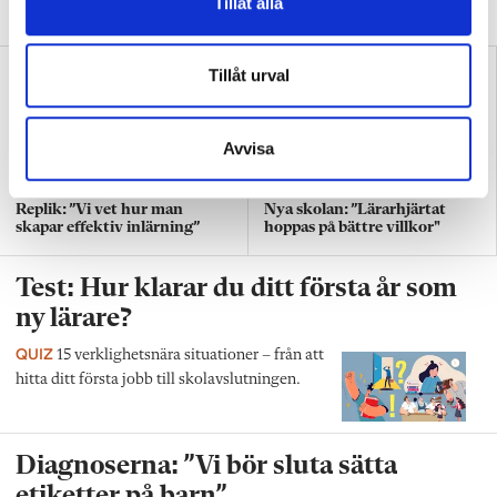
Tillåt alla
Agah om stöket i klassrummen.
Tillåt urval
Avvisa
Replik: ”Vi vet hur man
Nya skolan: ”Lärarhjärtat
skapar effektiv inlärning”
hoppas på bättre villkor"
Test: Hur klarar du ditt första år som
ny lärare?
QUIZ
15 verklighetsnära situationer – från att
hitta ditt första jobb till skolavslutningen.
Diagnoserna: ”Vi bör sluta sätta
etiketter på barn”