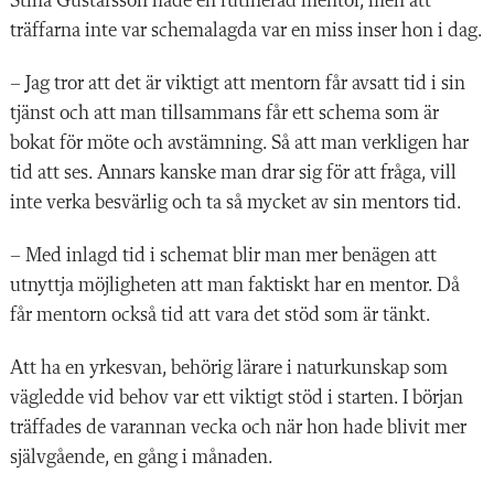
Stina Gustafsson hade en rutinerad mentor, men att
träffarna inte var schemalagda var en miss inser hon i dag.
– Jag tror att det är viktigt att mentorn får avsatt tid i sin
tjänst och att man tillsammans får ett schema som är
bokat för möte och avstämning. Så att man verkligen har
tid att ses. Annars kanske man drar sig för att fråga, vill
inte verka besvärlig och ta så mycket av sin mentors tid.
– Med inlagd tid i schemat blir man mer benägen att
utnyttja möjligheten att man faktiskt har en mentor. Då
får mentorn också tid att vara det stöd som är tänkt.
Att ha en yrkesvan, behörig lärare i naturkunskap som
vägledde vid behov var ett viktigt stöd i starten. I början
träffades de varannan vecka och när hon hade blivit mer
självgående, en gång i månaden.