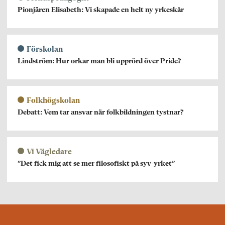
Pionjären Elisabeth: Vi skapade en helt ny yrkeskår
Förskolan
Lindström: Hur orkar man bli upprörd över Pride?
Folkhögskolan
Debatt: Vem tar ansvar när folkbildningen tystnar?
Vi Vägledare
”Det fick mig att se mer filosofiskt på syv-yrket”