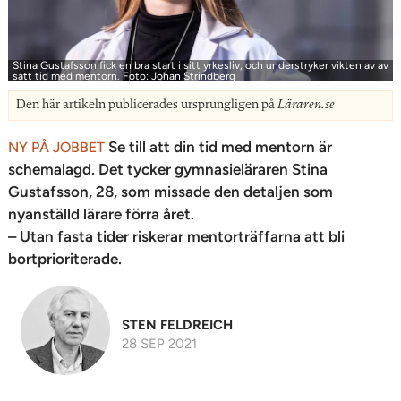
Stina Gustafsson fick en bra start i sitt yrkesliv, och understryker vikten av av
satt tid med mentorn. Foto: Johan Strindberg
Den här artikeln publicerades ursprungligen på
Läraren.se
Se till att din tid med mentorn är
NY PÅ JOBBET
schemalagd. Det tycker gymnasieläraren Stina
Gustafsson, 28, som missade den detaljen som
nyanställd lärare förra året.
– Utan fasta tider riskerar mentorträffarna att bli
bortprioriterade.
STEN FELDREICH
28 SEP 2021