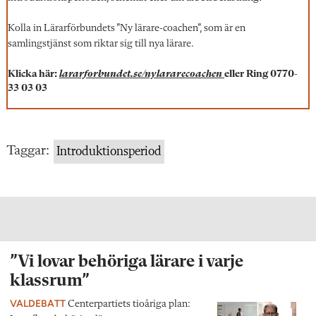
Kolla in Lärarförbundets ”Ny lärare-coachen”, som är en
samlingstjänst som riktar sig till nya lärare.
Klicka här:
lararforbundet.se/nylararecoachen
eller
Ring 0770-
33 03 03
Taggar:
Introduktionsperiod
”Vi lovar behöriga lärare i varje
klassrum”
VALDEBATT
Centerpartiets tioåriga plan: