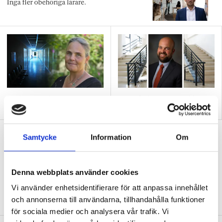
Inga fler obehöriga lärare.
”Så bryter vi hatpratets
”Hur skolan fungerar blir
pyramid i skolan”
tydligt i trappan”
”Vad ska vår tid räcka till på
Samtycke
Information
Om
förskolan?”
DEBATT
”Ska jag som förskollärare duka,
Denna webbplats använder cookies
damma, snygga upp i hallen, svara i telefon
eller ska jag vara närvarande tillsammans
Vi använder enhetsidentifierare för att anpassa innehållet
med barnen?”
och annonserna till användarna, tillhandahålla funktioner
för sociala medier och analysera vår trafik. Vi