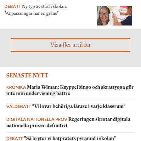
DEBATT
Ny typ av stöd i skolan:
"Anpassningar har en gräns”
Visa fler artiklar
SENASTE NYTT
KRÖNIKA
Maria Wiman: Knyppelbingo och skrattyoga gör
inte min undervisning bättre
VALDEBATT
”Vi lovar behöriga lärare i varje klassrum”
DIGITALA NATIONELLA PROV
Regeringen skrotar digitala
nationella proven definitivt
DEBATT
”Så bryter vi hatpratets pyramid i skolan”