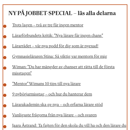
NY PÅ JOBBET-SPECIAL – läs alla delarna
Trots lagen – två av tre får ingen mentor
Lärarförbundets kritik: ”Nya lärare får ingen chans”
Lärarrådet – vår nya podd för dig som är nyexad!
Gymnasieläraren Stina: Så viktig var mentorn för mig
Wiman: ”Du har mängder av chanser att rätta till de första
misstagen”
”Mentor” Wimans 10 tips till nya lärare
9 nybörjarmisstag – och hur du hanterar dem
Lärarakademin ska ge nya – och erfarna lärare stöd
Vanligaste frågorna från nya lärare – och svaren
Jaara Åstrand: Ta fajten för den skola du vill ha och den lärare du