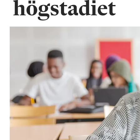
högstadiet
n