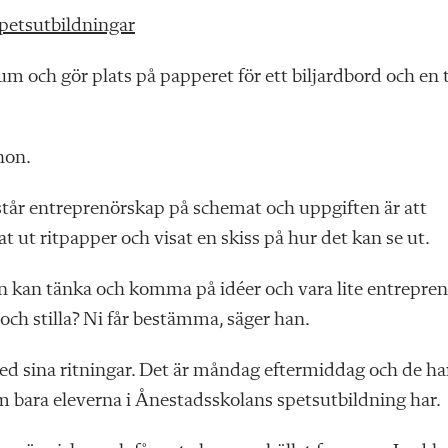
spetsutbildningar
orum och gör plats på pappe
ret
för ett biljardbord och en t
hon.
står entreprenörskap på schemat och uppgiften är att
t ut ritpapper och visat en skiss på hur det kan se ut.
an kan tänka och komma på idéer och vara lite entrepren
t och stilla? Ni får bestämma, säger han.
d sina ritningar. Det är måndag eftermiddag och de ha
 bara eleverna i Ånestadsskolans spetsutbildning har.