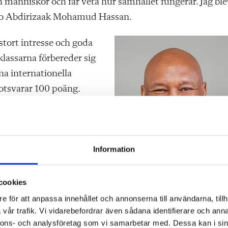
 människor och får veta hur samhället fungerar. Jag ble
niso Abdirizaak Mohamud Hassan.
 stort intresse och goda
lassarna förbereder sig
na internationella
otsvarar 100 poäng.
r Alpha Keita när han rör
d om någon kör fast med
Information
cookies
l satsningen på
e för att anpassa innehållet och annonserna till användarna, tillh
vår trafik. Vi vidarebefordrar även sådana identifierare och anna
Alpha Keita.
 i utkanten av centrala
nnons- och analysföretag som vi samarbetar med. Dessa kan i sin