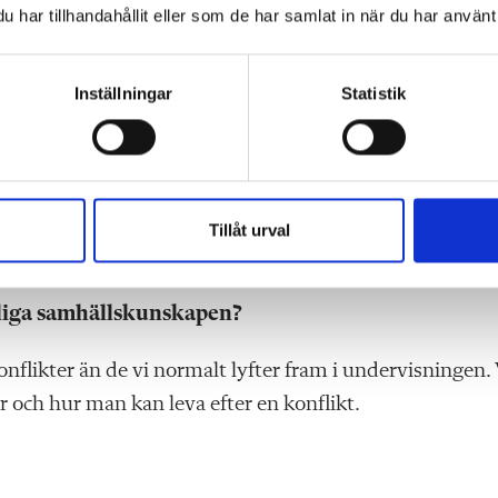
gstadieenheten går det
har tillhandahållit eller som de har samlat in när du har använt 
 villaområde med gatunamn som
hämtade ur en lärobok i
tan. På andra sidan genomfartsleden ligger Berga, ett
Inställningar
Statistik
ens lista över utsatta områden.
ver som kan fördjupa sig i något vi tycker är spännande oc
För drygt tio år sedan började vi samarbeta med
rser i internationella relationer och entre­prenörskap
Tillåt urval
anliga samhällskunskapen?
 konflikter än de vi normalt lyfter fram i undervisningen. 
er och hur man kan leva efter en konflikt.