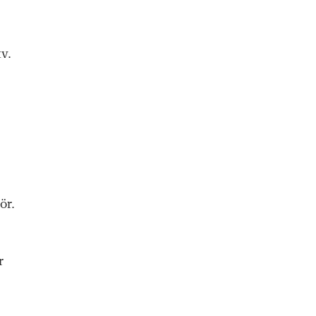
v.
ör.
r