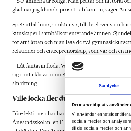
– SO-ämnena är roliga. Man pratar om historia och
glad när jag klarade provet och kom in, säger A
Spetsutbildningen riktar
sig
till de elever som har
kunskaper i samhällsorienterande äm
nen. Sjundek
för att i åttan och nian läsa de två gym
nasiekurser
relatio
ner och entreprenörskap, som var och en m
– Låt fantasin flöda. Var lite wild and crazy, mana
sig runt i klassrummet och ger en hjälpande han
sin ritning.
Samtycke
Ville locka fler duktiga elever
Denna webbplats använder 
Före lektionen har han berättat
om bakgrunden til
Vi använder enhetsidentifierar
sociala medier och analysera 
Ånestadsskolan, en F–9-skola med cirka 600 elever
till de sociala medier och a