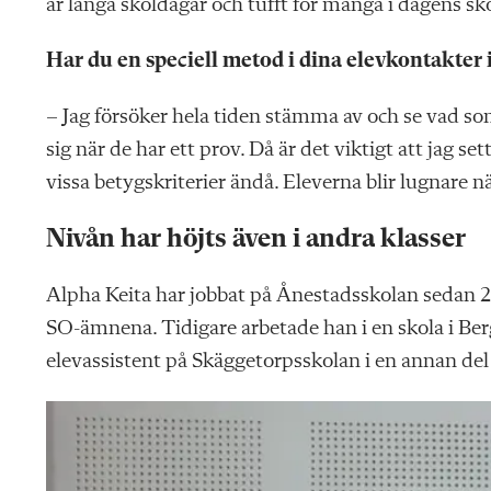
är långa skoldagar och tufft för många i dagens sko
Har du en speciell metod i dina elevkontakter
– Jag försöker hela tiden stämma av och se vad som
sig när de har ett prov. Då är det viktigt att jag s
vissa betygskriterier ändå. Eleverna blir lugnare nä
Nivån har höjts även i andra klasser
Alpha Keita har jobbat på Ånestadsskolan sedan 200
SO-ämnena. Tidigare arbetade han i en skola i Berga
elevassistent på Skäggetorpsskolan i en annan del