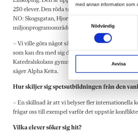
Linköping. Den är uppdelad i två enhe
ter – på hö
med annan information som du 
250 elever. Den röda tegelbyggnaden finns i ett
NO: Skogsga
tan, Hjortvägen, Harstigen, Granitga
S
Nödvändig
a
miljonprogramområde som tidigare fanns på polis
m
t
– Vi ville göra något så vi får hit fler duktiga ele
y
som kan dra med sig de övriga eleverna i skolan. 
c
Katedralskolans gymnasium och erbjuda gymnasieku
k
Avvisa
e
säger Alpha Keita.
s
v
Hur skiljer sig spetsutbildningen från den v
a
l
– En skillnad är att vi belyser fler internationella
frågar oss till exempel varför det uppstår konflikt
Vilka elever söker sig hit?