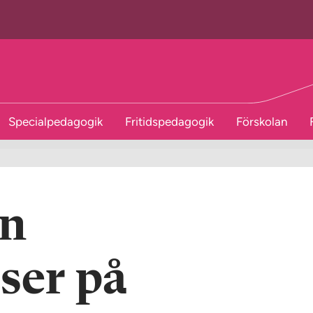
Specialpedagogik
Fritidspedagogik
Förskolan
in
ser på