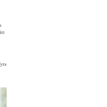
a
ått
fyra