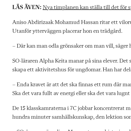
LÄS ÄVEN:
Nya timplanen kan ställa till det för 
Aniso Abdirizaak Mohamud Hassan
ritar ett vil
Utanför yt
terväggen placerar hon en trädgård.
– Där kan man odla grönsaker om man vill, säger 
SO-läraren Alpha Keita manar på sina elever. Det 
skapa ett aktivitetshus för ungdomar. Han har dela
– Enda kravet är att det ska finnas ett rum där m
Ska det vara fullt av energi eller ska det vara lugn
De 15 klasskamraterna i 7C jobbar
koncentrerat me
hundra minuter samhällskunskap, den lektion som