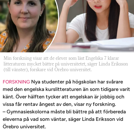
n
Min forskning visar att de elever som läst Engelska 7 klarar
litteraturen mycket bättre på universitetet, säger Linda Eriksson
(till vänster), forskare vid Örebro universitet.
Nya studenter på högskolan har svårare
FORSKNING
med den engelska kurslitteraturen än som tidigare varit
känt. Över hälften tycker att engelskan är jobbig och
vissa får rentav ångest av den, visar ny forskning.
– Gymnasieskolorna måste bli bättre på att förbereda
eleverna på vad som väntar, säger Linda Eriksson vid
Örebro universitet.