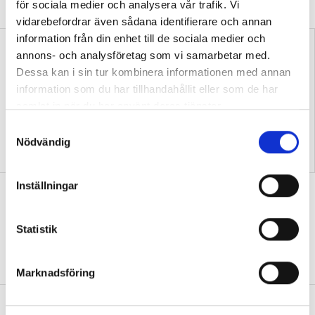
”slogan”.
för sociala medier och analysera vår trafik. Vi
vidarebefordrar även sådana identifierare och annan
information från din enhet till de sociala medier och
annons- och analysföretag som vi samarbetar med.
Dessa kan i sin tur kombinera informationen med annan
information som du har tillhandahållit eller som de har
samlat in när du har använt deras tjänster.
S
Samtida konflikter kan
Replik: Transspråkande
Nödvändig
fördjupa kunskaper i
uppfattas ofta som en
a
historia
slogan
m
t
Inställningar
Debatt: Mardröm att många elever
y
aldrig läst en bok
c
k
Statistik
DEBATT
Svenskläraren: ”Låter i mina öron
e
som ett livslångt straff.”
s
Marknadsföring
v
a
Tre språklärare om diktamen
l