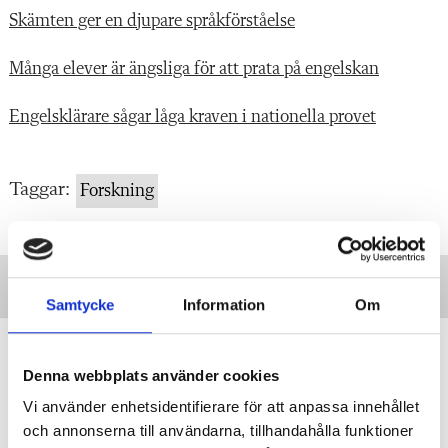
Skämten ger en djupare språkförståelse
Många elever är ängsliga för att prata på engelskan
Engelsklärare sågar låga kraven i nationella provet
Taggar:
Forskning
Samtycke
Information
Om
”Transspråkande har fått genomslag
av en anledning”
Denna webbplats använder cookies
DEBATT
Vi använder enhetsidentifierare för att anpassa innehållet
Professorn: Problematiskt att
stämpla transspråkande som en ”trend” eller
och annonserna till användarna, tillhandahålla funktioner