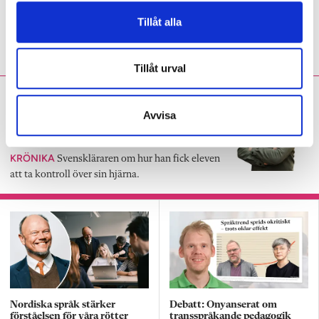
PANELEN
”I engelska är den uppenbara
Tillåt alla
vinsten att de både lyssnar och antecknar.”
Tillåt urval
Fredrik Sandström:
Tydliga delmål kan få
Avvisa
igång elevernas läsning
KRÖNIKA
Svenskläraren om hur han fick eleven
att ta kontroll över sin hjärna.
Nordiska språk stärker
Debatt: Onyanserat om
förståelsen för våra rötter
transspråkande pedagogik