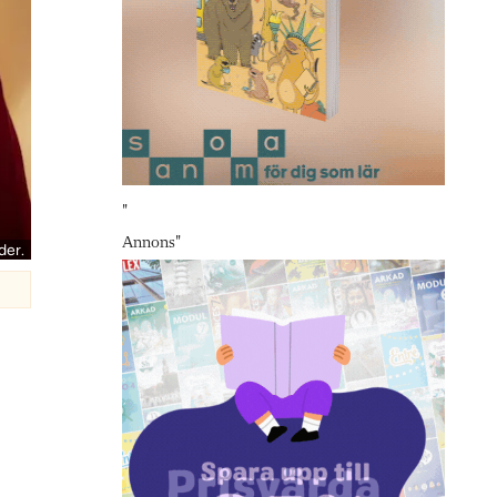
"
Annons
"
der.