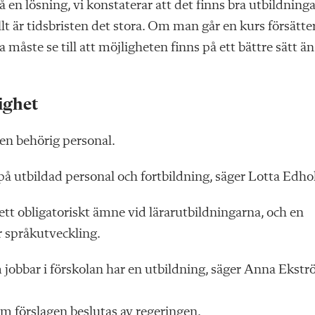
på en lösning, vi konstaterar att det finns bra utbildning
llt är tidsbristen det stora. Om man går en kurs försätte
måste se till att möjligheten finns på ett bättre sätt än
ighet
len behörig personal.
på utbildad personal och fortbildning, säger Lotta Edh
tt obligatoriskt ämne vid lärarutbildningarna, och en
 språkutveckling.
 som jobbar i förskolan har en utbildning, säger Anna Ekst
om förslagen beslutas av regeringen.