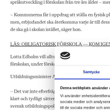
språkutveckling i förskolan från tre års ålder – men
– Kommunerna får i uppdrag att ställa en fysisk pla
men, erbjudandet ska återkomma varje år till dess a
de ska gå i skolan istället, säger hon.
LÄS: OBLIGATORISK FÖRSKOLA — KOM IGE
Lotta Edholm vill alltså se obligatorisk skola från 
förskolan, under förskolans läroplan.
Samtycke
Utbildningsminister Anna Ekström (S) låter inte he
Denna webbplats använder 
– Det var inte efterfrågat i direktiven, men jag 
Vi använder enhetsidentifierar
klart och tydligt sätter ner foten. Vi har idag en all
sociala medier och analysera 
svensk utbildningspolitik att genomföra förslaget.
till de sociala medier och a