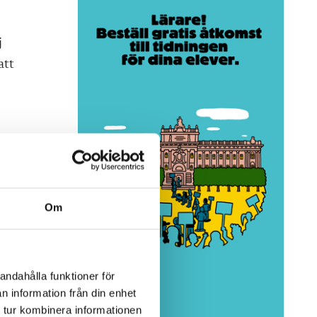
j
att
Om
an
andahålla funktioner för
d i
n information från din enhet
,
 tur kombinera informationen