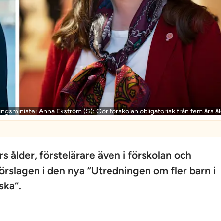
ningsminister Anna Ekström (S): Gör förskolan obligatorisk från fem års ål
s ålder, förstelärare även i förskolan och
örslagen i den nya ”Utredningen om fler barn i
ska”.