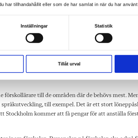
har tillhandahållit eller som de har samlat in när du har använt 
or, och Lotta Edholm konstaterar att andelen behöriga
Inställningar
Statistik
i socioekonomiskt utsatta områden.
skolor, samt erbjuda dem samma lönetillägg som lärare får
Tillåt urval
ra i månaden. Totalt säger Lotta Edholm att det berör
ade förskollärare till de områden där de behövs mest. Me
 språkutveckling, till exempel. Det är ett stort löneppås
att Stockholm kommer att få pengar för att anställa förs