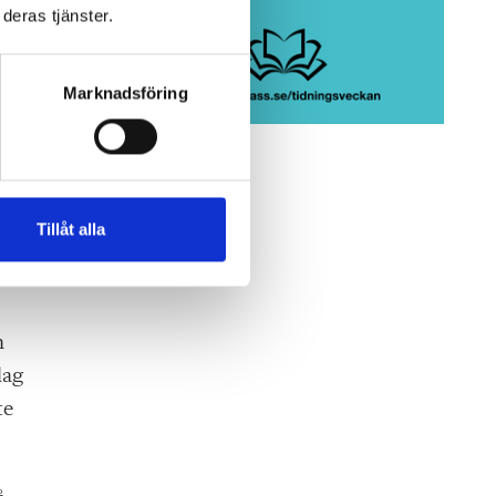
deras tjänster.
Marknadsföring
Tillåt alla
n
lag
te