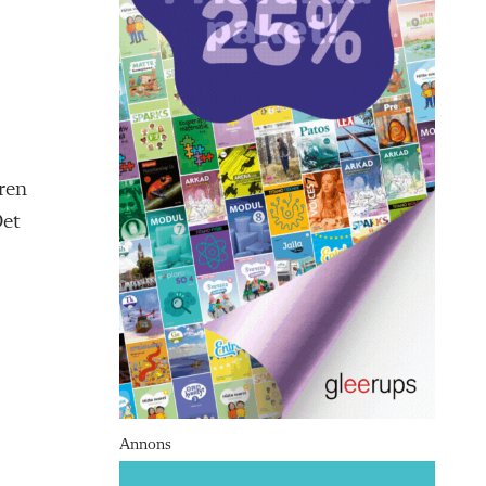
ren
Det
Annons