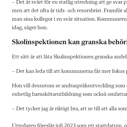
– Det är svårt för en statlig utredning att ge svar 
men att det ofta är tids- och resursbrist. Framför a
man sina kollegor i en svår situation. Kommunerna 
idag, säger hon.
Skolinspektionen kan granska behör
Ett sätt är att låta Skolinspektionen granska ande
– Det kan leda till att kommunerna får mer fokus 
Hon vill dessutom se andraspråksutveckling som e
enhetlig barnskötarutbildning som också omfattar
– Det tycker jag är riktigt bra, att se till att alla
Utredaren föreslår juli 2023 som ett startdatum, 