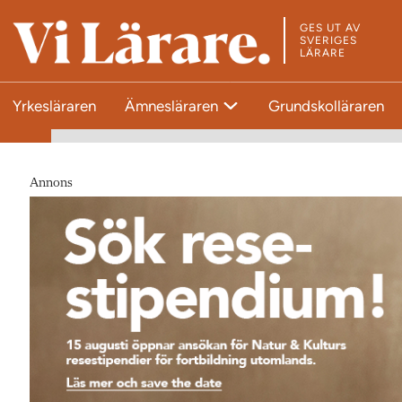
GES UT AV
T
SVERIGES
LÄRARE
i
l
Yrkesläraren
Ämnesläraren
Grundskolläraren
l
s
t
a
Annons
r
t
s
i
d
a
n