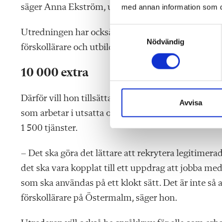
säger Anna Ekström, under presskonferensen.
med annan information som du 
S
Utredningen har också sett över personalens villk
Nödvändig
a
förskollärare och utbildade barnskötare är lägre 
m
t
10 000 extra
y
c
Därför vill hon tillsätta förstelärare i sådana för
k
Avvisa
som arbetar i utsatta områden – 10 000 kronor ext
e
s
1 500 tjänster.
v
a
– Det ska göra det lättare att rekrytera legitimer
l
det ska vara kopplat till ett uppdrag att jobba med
som ska användas på ett klokt sätt. Det är inte så 
förskollärare på Östermalm, säger hon.