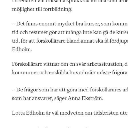
Utredaren vill också ha språkkrav för alla som arb
möjlighet till fortbildning.
– Det finns enormt mycket bra kurser, som komm
tid och resurser gör att många inte kan gå de kur
tid, för att förskollärare bland annat ska få förd
Edholm.
Förskollärare vittnar om en svår arbetssituation, dä
kommuner och enskilda huvudmän måste frigöra 
– De frågor som har att göra med förskollärares a
som har ansvaret, säger Anna Ekström.
Lotta Edholm är väl medveten om tidsbristen ute