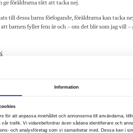
 ge föräldrarna rätt att tacka nej.
ts till dessa barns förfogande, föräldrarna kan tacka ne
tt barnen fyller fem år och – om det blir som jag vill – 
N
fem års ålder, men förlägga det första skolåret hos
Information
lt entusiastisk över förslaget om obligatorisk förskola.
cookies
har lärt mig att man bör läsa igenom argumenten innan m
e för att anpassa innehållet och annonserna till användarna, tillh
män förskola från tre år och det skulle bli en stor skillna
vår trafik. Vi vidarebefordrar även sådana identifierare och anna
 Men det ska bli spännande att se hur förslaget tas emot
nnons- och analysföretag som vi samarbetar med. Dessa kan i sin