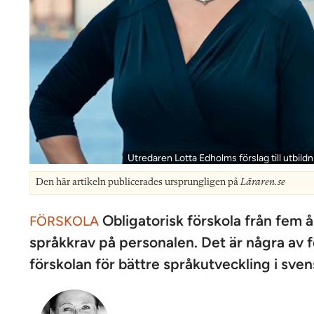
Utredaren Lotta Edholms förslag till utbild
Den här artikeln publicerades ursprungligen på
Läraren.se
Obligatorisk förskola från fem år
FÖRSKOLA
språkkrav på personalen. Det är några av f
förskolan för bättre språkutveckling i sven