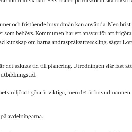
etar inom förskolan. Personalen på förskolan ska också f
uner och fristående huvudmän kan använda. Men brist
ser som behövs. Kommunen har ett ansvar för att frigöra
jupad kunskap om barns andraspråksutveckling, säger Lot
r det saknas tid till planering. Utredningen slår fast att
utbildningstid.
rbetsmiljö att göra är viktiga, men det är huvudmännen
 på avdelningarna.