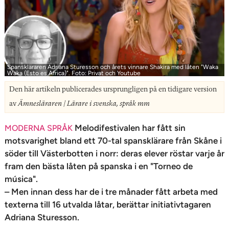
n
Spanskläraren Adriana Sturesson och årets vinnare Shakira med låten "Waka
Waka (Esto es Africa)". Foto: Privat och Youtube
Den här artikeln publicerades ursprungligen på en tidigare version
av
Ämnesläraren | Lärare i svenska, språk mm
Melodifestivalen har fått sin
MODERNA SPRÅK
motsvarighet bland ett 70-tal spansklärare från Skåne i
söder till Västerbotten i norr: deras elever röstar varje år
fram den bästa låten på spanska i en "Torneo de
música".
– Men innan dess har de i tre månader fått arbeta med
texterna till 16 utvalda låtar, berättar initiativtagaren
Adriana Sturesson.