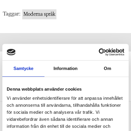
Taggar:
Moderna språk
”Transspråkande har fått genomslag
av en anledning”
Samtycke
Information
Om
DEBATT
Professorn: Problematiskt att
stämpla transspråkande som en ”trend” eller
Denna webbplats använder cookies
”slogan”.
Vi använder enhetsidentifierare för att anpassa innehållet
och annonserna till användarna, tillhandahålla funktioner
för sociala medier och analysera vår trafik. Vi
vidarebefordrar även sådana identifierare och annan
information från din enhet till de sociala medier och