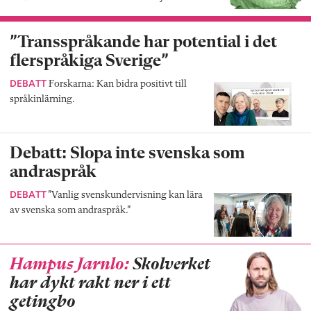
”Transspråkande har potential i det
flerspråkiga Sverige”
DEBATT
Forskarna: Kan bidra positivt till
språkinlärning.
Debatt: Slopa inte svenska som
andraspråk
DEBATT
”Vanlig svenskundervisning kan lära
av svenska som andraspråk.”
Hampus Jarnlo:
Skolverket
har dykt rakt ner i ett
getingbo