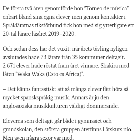
De första två åren genomförde hon ”Torneo de música”
enbart bland sina egna elever, men genom kontakter i
Språklärarnas riksförbund fick hon med sig ytterligare ett
20-tal lärare läsåret 2019–2020.
Och sedan dess har det vuxit: när årets tävling nyligen
avslutades hade 73 lärare från 35 kommuner deltagit.
2 671 elever hade röstat fram året vinnare: Shakira med
låten ”Waka Waka (Esto es Africa)”.
– Det känns fantastiskt att så många elever fått höra så
mycket spanskspråkig musik. Annars är ju den
anglosaxiska musikkulturen väldigt dominerande.
Eleverna som deltagit går både i gymnasiet och
grundskolan, den största gruppen återfinns i årskurs nio.
Men även några sexor var med.