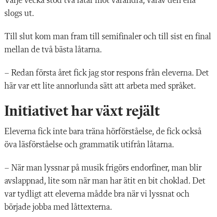
Varje vecka stod två låtar mot varandra, varav den ena
slogs ut.
Till slut kom man fram till semifinaler och till sist en final
mellan de två bästa låtarna.
– Redan första året fick jag stor respons från eleverna. Det
här var ett lite annorlunda sätt att arbeta med språket.
Initiativet har växt rejält
Eleverna fick inte bara träna hörförståelse, de fick också
öva läsförståelse och grammatik utifrån låtarna.
– När man lyssnar på musik frigörs endorfiner, man blir
avslappnad, lite som när man har ätit en bit choklad. Det
var tydligt att eleverna mådde bra när vi lyssnat och
började jobba med låttexterna.