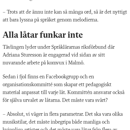
– Trots att de ännu inte kan så många ord, så är det nyttigt
att bara lyssna på språket genom melodierna.
Alla låtar funkar inte
Tävlingen lyder under Språklärarnas riksförbund där
Adriana Sturesson är engagerad vid sidan av sitt
nuvarande arbete på komvux i Malmö.
Sedan i fjol finns en Facebookgrupp och en
organisationskommitté som skapar ett pedagogiskt
material anpassat till varje låt. Kommittén ansvarar också
för själva urvalet av låtarna. Det måste vara svårt?
– Absolut, vi väger in flera parametrar. Det ska vara olika
musikstilar, det måste inbegripa både manliga och
kvinnliga artister och det måste vara låtar från flera av