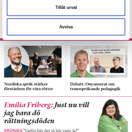
Tydliga delmål kan få
Tillåt urval
igång elevernas läsning
KRÖNIKA
Svenskläraren om hur han fick eleven
Avvisa
att ta kontroll över sin hjärna.
Nordiska språk stärker
Debatt: Onyanserat om
förståelsen för våra rötter
transspråkande pedagogik
Emilia Friberg:
Just nu vill
jag bara dö
rättningsdöden
KRÖNIKA
”Varför blir det så här varje år?”