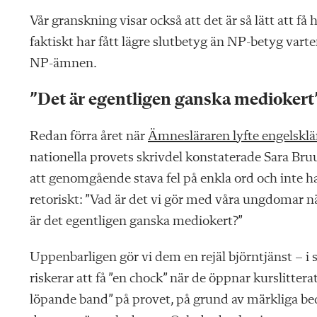
Vår granskning
visar också att det är så lätt att f
faktiskt har fått lägre slutbetyg än NP-betyg vart
NP-ämnen.
”Det är egentligen ganska mediokert
Redan förra året när
Ämnesläraren lyfte engelsklär
na
tionella provets skrivdel konstaterade Sara Bru
att ge
nomgående stava fel på enkla ord och inte h
retoriskt: ”Vad är det vi gör med våra ungdomar när
är det egentligen ganska mediokert?”
Uppenbarligen gör vi
dem en rejäl björntjänst – i 
riskerar att få ”en chock” när de öppnar kurslitte
löpande band” på provet, på grund av märkliga bed