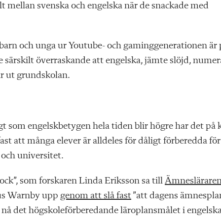
vilt mellan svenska och engelska när de snackade med
 barn och unga ur Youtube- och gaminggenerationen är 
e särskilt överraskande att engelska, jämte
slöjd, numer
år ut grundskolan.
t som engelskbetygen hela tiden blir högre har det på 
st att många elever är alldeles för dåligt förberedda för
och universitet.
ock”, som forskaren Linda Eriks
son sa till
Ämnesläraren
cus Warnby upp
genom att slå fast
”att dagens ämnespla
tt nå det högskoleförberedande läroplansmålet i engelska