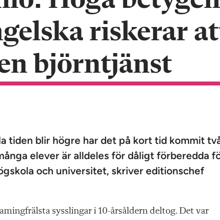
nlo: Höga betyge
ngelska riskerar at
 en björntjänst
tiden blir högre har det på kort tid kommit tv
ånga elever är alldeles för dåligt förberedda f
skola och universitet, skriver editionschef
amingfrälsta sysslingar i 10-årsåldern deltog. Det var