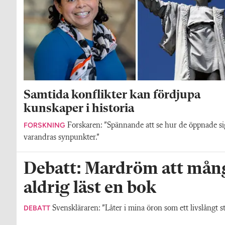
Samtida konflikter kan fördjupa
kunskaper i historia
FORSKNING
Forskaren: ”Spännande att se hur de öppnade si
varandras synpunkter.”
Debatt: Mardröm att mång
aldrig läst en bok
DEBATT
Svenskläraren: ”Låter i mina öron som ett livslångt str