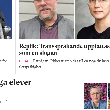
Replik: Transspråkande uppfattas
som en slogan
DEBATT
g för
Farhågan: Riskerar att bidra till en negativ instäl
flerspråkighet.
a elever
aff.”