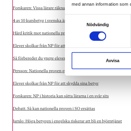
med annan information som du 
Forskaren: Vissa lärare räknar bort provet helt
S
4 av 10 kursbetyg i svenska är högre än NP-betygen
Nödvändig
a
m
Hård kritik mot nationella proven i historia
t
y
Elever skolkar från NP för att skydda sina betyg
c
Så förbereder du yngre elever för nationella proven
k
Avvisa
e
Persson: Nationella proven gör inte skolan mer likvärdig
s
v
Elever skolkar från NP för att skydda sina betyg
a
l
Forskaren: NP i historia kan sätta lärarna i en svår sits
Debatt. Så kan nationella proven i SO ersättas
Jarnlo: Höga betygen i engelska riskerar att bli en björntjänst