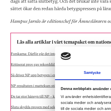
dags att sätta slutbetyg. Och det brukar inte vara 
sättet ökar den redan hårda betygspressen på lär
Hampus Jarnlo är editionschef för Ämnesläraren 
Läs alla artiklar i vårt temapaket om nation
Forskarna: Därför går det inte att lita på nationella proven
Kritiserat prov gav rekorddåliga betyg i svenska
Samtycke
Så driver NP upp betygen i engelska
NP-resultaten i mattekurs störtdök – men inte betygen
Denna webbplats använder 
Vi använder enhetsidentifierar
De tar stor hänsyn till NP – kritiseras av kommunen
sociala medier och analysera 
Sluta skydda proven med sekretess
till de sociala medier och a