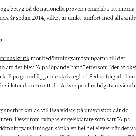
å höga betyg på de nationella proven i engelska att niorna
enda år sedan 2014, vilket är unikt jämfört med alla and
”
arnas kritik
mot
bedömningsanvisningarna till det
un att det blev ”A på löpande
band” eftersom ”det är oke
a koll på grundläggande skrivregler”. Sedan frågade hon
 vi låter dem tro att de skriver på allra högsta nivå och
synnerhet om de vill läsa vidare på universitet där de
raturen. Dessutom tvingas engelsklärare som satt ”A på
ömningsanvisningar, sänka en hel del elever när det vä