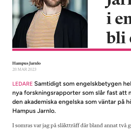
Jar
n
i e
bli
Hampus Jarnlo
28 MAR 2023
Samtidigt som engelskbetygen hela 
LEDARE
nya forskningsrapporter som slår fast att m
den akademiska engelska som väntar på hög
Hampus Jarnlo.
I
somras var jag på släktträff där bland annat två g