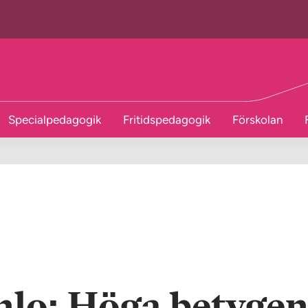
Specialpedagogik
Fritidspedagogik
Förskolan