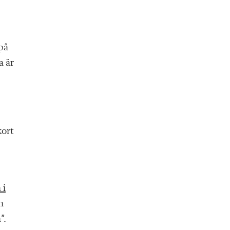
på
a är
kort
 i
n
”.