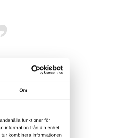
r
det
 så
Om
gar.
andahålla funktioner för
n information från din enhet
a
 tur kombinera informationen