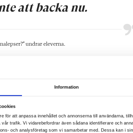
nte att backa nu.
nalepser?” undrar eleverna.
gar inte skeptikerna och jag känner mig avslöjad. Det ä
oner också. Om religion, om sexualitet
och om synen på 
venska samhällsklimatet var an
norlunda på 80-talet. Och
Information
man hade varit synonymt med att ge efter för påtrycknin
cookies
ärde och rätt till sin sexualitet.
e för att anpassa innehållet och annonserna till användarna, tillh
vår trafik. Vi vidarebefordrar även sådana identifierare och anna
 trots att det innebär en gulmarkering i omdömet. Vi andr
nnons- och analysföretag som vi samarbetar med. Dessa kan i sin