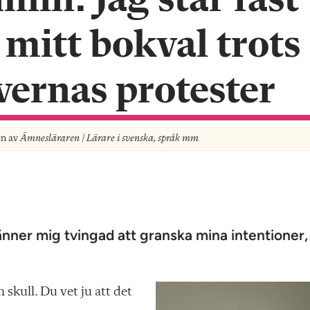
lin: Jag står fast
 mitt bokval trots
vernas protester
on av
Ämnesläraren | Lärare i svenska, språk mm
nner mig tvingad att granska mina intentioner,
skull. Du vet ju att det