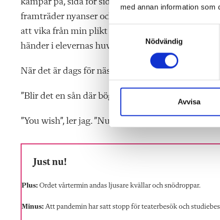
kämpar på, sida för sida. Någon protesterar en st
med annan information som du 
framträder nyanser och förståelse. Jag försöker att
S
att vika från min plikt att förmedla ”skolans gru
Nödvändig
a
händer i elevernas huvuden har jag ingen aning o
m
t
När det är dags för nästa roman i kursen ropar en e
y
c
”Blir det en sån där bögbok nu igen?”
k
Avvisa
e
”You wish”, ler jag. ”Nu blir det Frankenstein.”
s
v
a
l
Just nu!
Plus:
Ordet vårtermin andas ljusare kvällar och snödroppar.
Minus:
Att pandemin har satt stopp för teaterbesök och studiebe