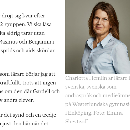
dröjt sig kvar efter
2-gruppen. Vi ska läsa
ka aldrig tårar utan
 Rasmus och Benjamin i
 sprids och aids skördar
som lärare börjar jag att
Charlotta Hemlin är lärare i
raftfullt, trots att ingen
svenska, svenska som
as om den där Gardell och
andraspråk och medieämn
av andra elever.
på Westerlundska gymnasi
i Enköping. Foto: Emma
 det synd och en tredje
Shevtzoff
sa just den här när det