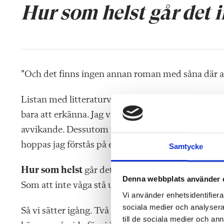
Hur som helst går det i
”Och det finns ingen annan roman med såna där a
Listan med litteraturvetenskapliga begrepp överty
bara att erkänna. Jag vill ha värdegrundsdiskussi
avvikande. Dessutom vill jag gärna visa att det s
hoppas jag förstås på en läsupplevelse.
Samtycke
Hur som helst
går det inte att backa nu. Byta ro
Denna webbplats använder 
Som att inte våga stå upp för alla människors lika v
Vi använder enhetsidentifierar
sociala medier och analysera 
Så vi sätter igång. Två elever avstår från att läsa
till de sociala medier och a