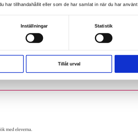
und varje lektion men i läsloggar och gruppsamtal
har tillhandahållit eller som de har samlat in när du har använt 
 låta eleverna lufta tankar och till och med fördomar ut
ndläggande värden” men balanserar på slak lina. Vad som
Inställningar
Statistik
m.
lev glatt:
Tillåt urval
sök med eleverna.