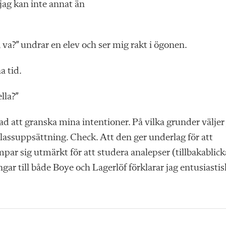
jag kan inte annat än
, va?” undrar en elev och ser mig rakt i ögonen.
a tid.
lla?”
ad att granska mina intentioner. På vilka grunder väljer
klassuppsättning. Check. Att den ger underlag för att
ar sig utmärkt för att studera analepser (tillbakablick
gar till både Boye och Lagerlöf förklarar jag entusiastis