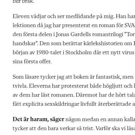
blir bråk.”
Eleven vädjar och ser medlidan
de på mig. Han har 
lektionen då jag har presenterat en roman för SVA
den första delen i Jonas Gardells roman­trilogi
”Tor
handskar”. Den som berät
tar kärlekshistorien om
början av 1980-talet i Stockholm där ett nytt virus
sina första offer.
Som läsare tycker jag att boken är fantastisk, men 
tvivla. Eleverna har protesterat både högljutt och k
av dem har läst romanen. Däremot har de hört tal
fått explicita sexskildringar livfullt återberättade 
Det är haram,
säger
någon medan en annan kallar
tycker att den bara verkar så trist. Varför ska vi lä