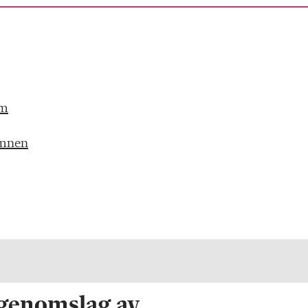
em
 ämnen
 genomslag av