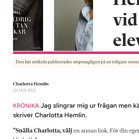
Hem
n
vid
ele
Den här artikeln publicerades ursprungligen på en tidigare versi
Charlotta Hemlin
29 JAN 2021
Jag slingrar mig ur frågan men kä
KRÖNIKA
skriver Charlotta Hemlin.
"S
nälla Charlotta, välj
en annan bok. För din egen 