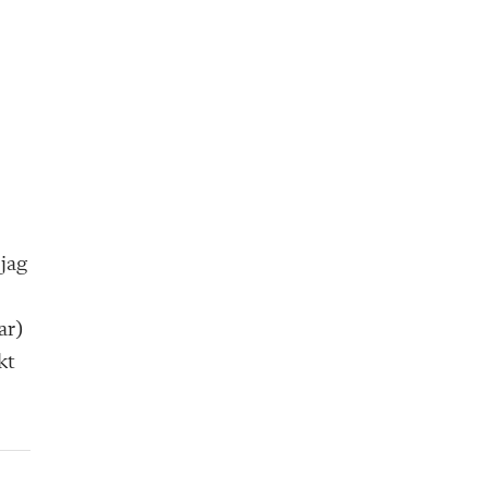
 jag
ar)
kt