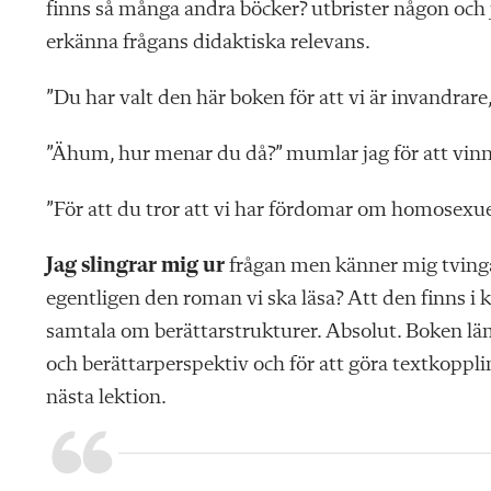
finns så många andra böcker? utbrister någon och 
erkänna frågans didaktiska relevans.
”Du har valt den här boken för att vi är invandrare
”Ähum, hur menar du då?” mumlar jag för att vinn
”För att du tror att vi har fördomar om homosexue
Jag slingrar mig ur
frågan men känner mig tving
egentligen den roman vi ska läsa? Att den finns i 
samtala om berättarstrukturer. Absolut. Boken lämp
och berättarperspektiv och för att göra textkopplin
nästa lektion.