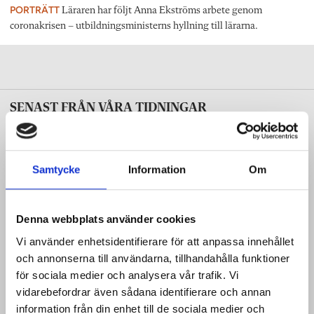
PORTRÄTT
Läraren har följt Anna Ekströms arbete genom
coronakrisen – utbildningsministerns hyllning till lärarna.
SENAST FRÅN VÅRA TIDNINGAR
Yrkesläraren
Första kullen yrkeslärare klara med mastern
Samtycke
Information
Om
Denna webbplats använder cookies
Ämnesläraren – svenska, SO, språk
Debatt: Sluta dalta med oss elever!
Vi använder enhetsidentifierare för att anpassa innehållet
och annonserna till användarna, tillhandahålla funktioner
för sociala medier och analysera vår trafik. Vi
Ämnesläraren – matematik, NO, teknik
vidarebefordrar även sådana identifierare och annan
Debatt: Matten stänger dörren för många komvuxelever
information från din enhet till de sociala medier och