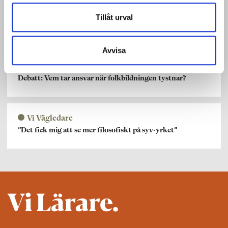
Förskolan
Tillåt urval
Lindström: Hur orkar man bli upprörd över Pride?
Avvisa
Folkhögskolan
Debatt: Vem tar ansvar när folkbildningen tystnar?
Vi Vägledare
”Det fick mig att se mer filosofiskt på syv-yrket”