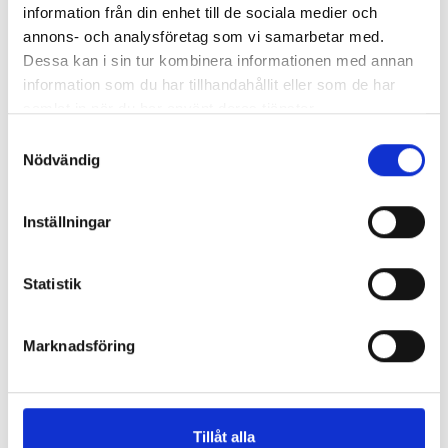
information från din enhet till de sociala medier och
annons- och analysföretag som vi samarbetar med.
Dessa kan i sin tur kombinera informationen med annan
information som du har tillhandahållit eller som de har
samlat in när du har använt deras tjänster.
S
Nödvändig
a
m
t
Inställningar
y
c
k
Statistik
e
s
Marknadsföring
v
a
l
Tillåt alla