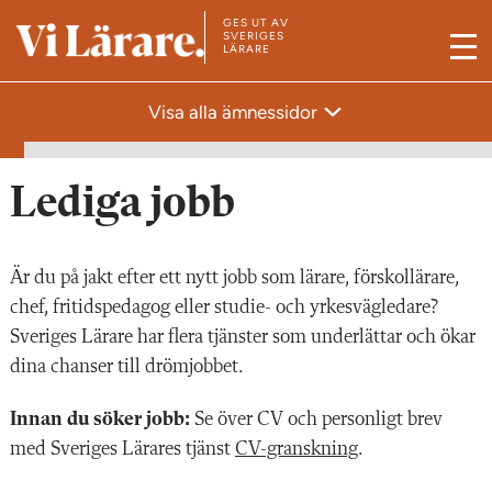
GES UT AV
T
SVERIGES
LÄRARE
M
i
e
l
Visa alla ämnessidor
n
l
y
s
t
Lediga jobb
a
r
Är du på jakt efter ett nytt jobb som lärare, förskollärare,
t
chef, fritidspedagog eller studie- och yrkesvägledare?
s
Sveriges Lärare har flera tjänster som underlättar och ökar
i
dina chanser till drömjobbet.
d
a
Innan du söker jobb:
Se över CV och personligt brev
n
med Sveriges Lärares tjänst
CV-granskning
.