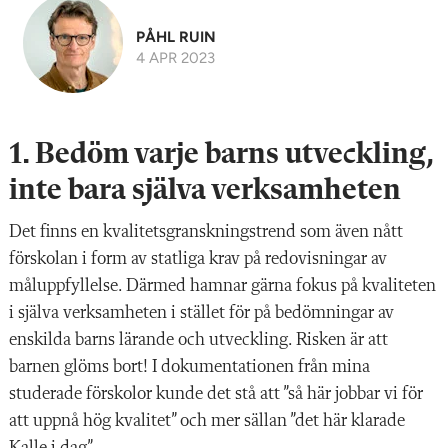
PÅHL RUIN
4 APR 2023
1. Bedöm varje barns utveckling,
inte bara själva verksamheten
Det finns en kvalitetsgranskningstrend som även nått
förskolan i form av statliga krav på redovisningar av
måluppfyllelse. Därmed hamnar gärna fokus på kvaliteten
i själva verksamheten i stället för på bedömningar av
enskilda barns lärande och utveckling. Risken är att
barnen glöms bort! I dokumentationen från mina
studerade förskolor kunde det stå att ”så här jobbar vi för
att uppnå hög kvalitet” och mer sällan ”det här klarade
Kalle i dag”.