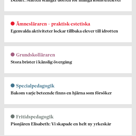
Debatt: Matten stänger dörren för många komvuxelever
Ämnesläraren – praktisk-estetiska
Egenvalda aktiviteter lockar tillbaka elever till idrotten
Grundskolläraren
Stora brister i känslig övergång
Specialpedagogik
Bakom varje beteende finns en hjärna som försöker
Fritidspedagogik
Pionjären Elisabeth: Vi skapade en helt ny yrkeskår