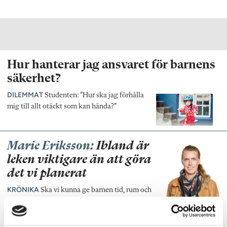
Hur hanterar jag ansvaret för barnens
säkerhet?
DILEMMAT
Studenten: ”Hur ska jag förhålla
mig till allt otäckt som kan hända?”
Marie Eriksson:
Ibland är
leken viktigare än att göra
det vi planerat
KRÖNIKA
Ska vi kunna ge barnen tid, rum och
ro att hitta på lekar, experimentera och uppleva, i
linje med läroplanen, så måste vi ibland fånga
stunden när den kommer och våga vika av från