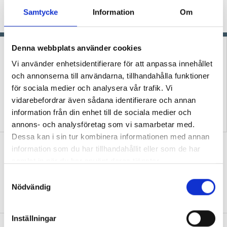
det planerade spåret, skriver förskolläraren
Samtycke
Information
Om
Marie Eriksson.
Denna webbplats använder cookies
Vi använder enhetsidentifierare för att anpassa innehållet
och annonserna till användarna, tillhandahålla funktioner
för sociala medier och analysera vår trafik. Vi
vidarebefordrar även sådana identifierare och annan
Podcast: Hur skapar vi
Förskoleupprorets
information från din enhet till de sociala medier och
framtidstro i förskolan?
grundare kan inte vara tyst
annons- och analysföretag som vi samarbetar med.
Dessa kan i sin tur kombinera informationen med annan
Så skapar Anna band till naturen med
information som du har tillhandahållit eller som de har
utepedagogik
samlat in när du har använt deras tjänster.
S
FOKUS
”Det är viktigt att synliggöra hela
Nödvändig
a
cykeln”
m
t
Inställningar
y