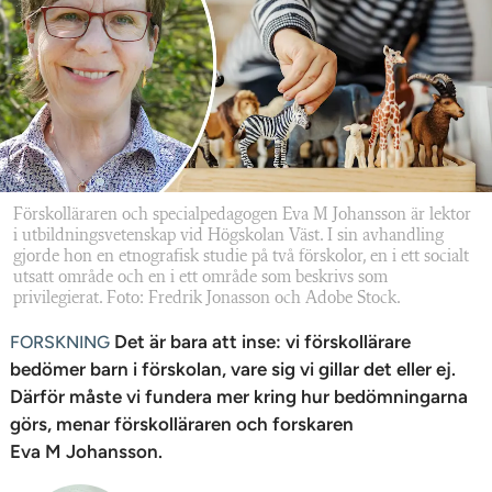
n
Förskolläraren och specialpedagogen Eva M Johansson är lektor
i utbildningsvetenskap vid Högskolan Väst. I sin avhandling
gjorde hon en etnografisk studie på två förskolor, en i ett socialt
utsatt område och en i ett område som beskrivs som
privilegierat. Foto: Fredrik Jonasson och Adobe Stock.
Det är bara att inse: vi förskollärare
FORSKNING
bedömer barn i förskolan, vare sig vi gillar det eller ej.
Därför måste vi fundera mer kring hur bedömningarna
görs, menar förskolläraren och forskaren
Eva M Johansson.