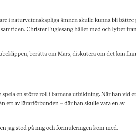
are i naturvetenskapliga ämnen skulle kunna bli bättre
i samtiden. Christer Fuglesang håller med och lyfter fra
tubeklippen, berätta om Mars, diskutera om det kan fin
e spela en större roll i barnens utbildning. När han vid e
från ett av lärarförbunden – där han skulle vara en av
 Men jag stod på mig och formuleringen kom med.