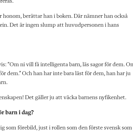
reras.
ör honom, berättar han i boken. Där nämner han också
nstein. Det är ingen slump att huvudpersonen i hans
is: ”Om ni vill få intelligenta barn, läs sagor för dem. O
or för dem.” Och han har inte bara läst för dem, han har ju
arn.
tenskapen! Det gäller ju att väcka barnens nyfikenhet.
ör barn i dag?
ig som förebild, just i rollen som den förste svensk som