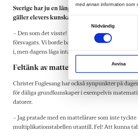
med annan information som du 
Sverige har ju en lång tradition av ingenjörskon
gäller elevers kunskapsnivå i naturvetenskap
S
Nödvändig
a
– Den som det visste! Men det är olyckligt att lära
m
t
försvagats. Vi borde bara utbilda lärare som brinn
y
i, men dagens låga intagningspoäng gör att även p
c
k
Avvisa
Feltänk av matteläraren
e
s
Christer Fuglesang har också synpunkter på dagens
v
a
för dåliga grundkunskaper i exempelvis matematik
l
datorer.
– Jag pratade med en mattelärare som inte tyckte 
multiplikationstabellen utantill. Fel! Att kunna tab