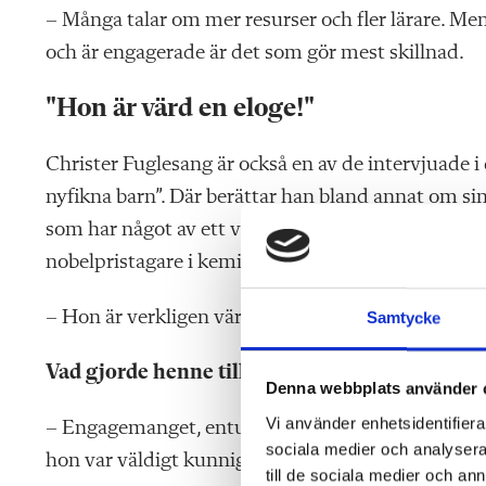
– Många talar om mer resurser och fler lärare. Men
och är engagerade är det som gör mest skillnad.
"Hon är värd en eloge!"
Christer Fuglesang är också en av de intervjuade
nyfikna barn”. Där berättar han bland annat om si
som har något av ett världsrekord: bland hennes f
nobelpristagare i kemi (Tomas Lindahl).
– Hon är verkligen värd en eloge! Utan henne hade
Samtycke
Vad gjorde henne till en så bra lärare?
Denna webbplats använder 
Vi använder enhetsidentifierar
– Engagemanget, entusiasmen. Hon förmedlade kä
sociala medier och analysera 
hon var väldigt kunnig.
till de sociala medier och a