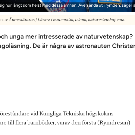
a sig hur långt som helst med dessa ämnen. Även ända ut i rymden, säger a
on av
Ämnesläraren | Lärare i matematik, teknik, naturvetenskap mm
och unga mer intresserade av naturvetenskap?
goläsning. De är några av astronauten Christe
föreståndare vid Kungliga Tekniska högskolans
re till flera barnböcker, varav den första (Rymdresan)