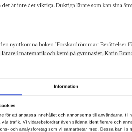
 det är inte det viktiga. Duktiga lärare som kan sina ä
 i den nyutkomna boken ”Forskardrömmar: Berättelser fö
n lärare i matematik och kemi på gymnasiet, Karin Bran
orna elever finns idag både en astronaut och en
 jag kanske inte sökt in på KTH.
Information
cookies
e för att anpassa innehållet och annonserna till användarna, tillh
nslan att naturvetenskap är ett spännande ämne. Och
vår trafik. Vi vidarebefordrar även sådana identifierare och anna
nnons- och analysföretag som vi samarbetar med. Dessa kan i sin