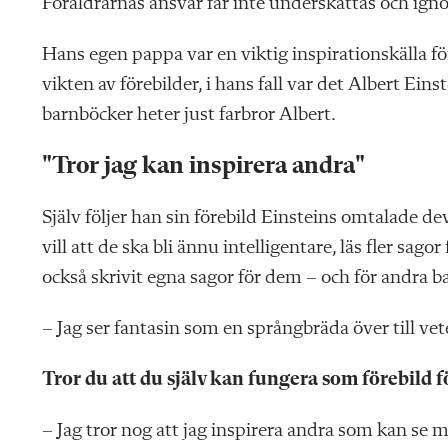
Föräldrarnas ansvar får inte underskattas och igno
Hans egen pappa var en viktig inspirationskälla f
vikten av förebilder, i hans fall var det Albert Ei
barnböcker heter just farbror Albert.
"Tror jag kan inspirera andra"
Själv följer han sin förebild Einsteins omtalade dev
vill att de ska bli ännu intelligentare, läs fler sag
också skrivit egna sagor för dem – och för andra b
– Jag ser fantasin som en språngbräda över till ve
Tror du att du själv kan fungera som förebild f
– Jag tror nog att jag inspirera andra som kan se m