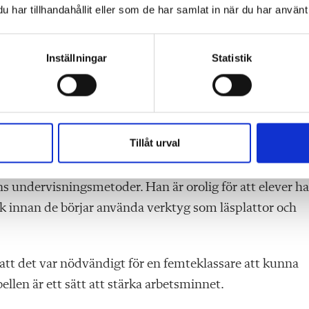
har tillhandahållit eller som de har samlat in när du har använt 
st, varför halkar vi ändå efter internationellt vad
liga ämnen?
Inställningar
Statistik
ryrket minskat i anseende och att lärarens auktoritet ha
er för yrket och är duktiga i de ämnen som de ska under
ersoner som saknar dessa egenskaper blir lärare.
Tillåt urval
 undervisningsmetoder. Han är orolig för att elever ha
 innan de börjar använda verktyg som läsplattor och
att det var nödvändigt för en femteklassare att kunna
ellen är ett sätt att stärka arbetsminnet.