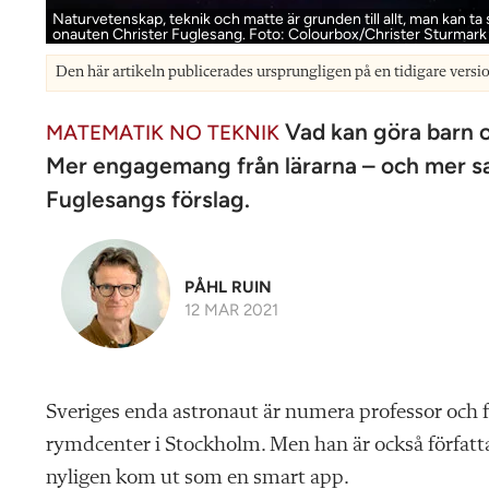
Naturvetenskap, teknik och matte är grunden till allt, man kan t
onauten Christer Fuglesang. Foto: Colourbox/Christer Sturmark
Den här artikeln publicerades ursprungligen på en tidigare versi
Vad kan göra barn 
MATEMATIK NO TEKNIK
Mer engagemang från lärarna – och mer sa
Fuglesangs förslag.
PÅHL RUIN
12 MAR 2021
Sveriges enda astronaut är numera professor och 
rymdcenter i Stockholm. Men han är också författa
nyligen kom ut som en smart app.