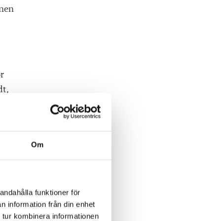
mnen
r
dt,
Om
andahålla funktioner för
n information från din enhet
 tur kombinera informationen