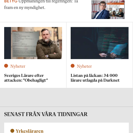
BETYG
Uppmaningen till regeringen: Ta
fram en ny myndighet.
Nyheter
Nyheter
Sveriges Lärare efter
Listan på läckan: 34 000
attacken: ”Obehagligt”
lärare utlagda på Darknet
SENAST FRÅN VÅRA TIDNINGAR
Yrkesläraren