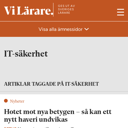
GES UT AV
T
SVERIGES
LÄRARE
M
i
e
l
Visa alla ämnessidor
n
l
y
s
t
IT-säkerhet
a
r
t
s
ARTIKLAR TAGGADE PÅ IT-SÄKERHET
i
d
Nyheter
a
Hotet mot nya betygen – så kan ett
n
nytt haveri undvikas