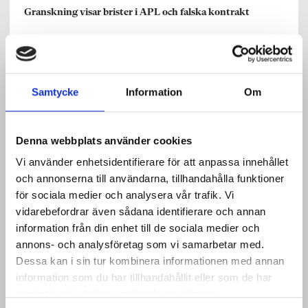
Granskning visar brister i APL och falska kontrakt
Ämnesläraren – svenska, SO, språk
Debatt: Sluta dalta med oss elever!
Samtycke
Information
Om
Ämnesläraren – matematik, NO, teknik
Denna webbplats använder cookies
Debatt: Matten stänger dörren för många komvuxelever
Vi använder enhetsidentifierare för att anpassa innehållet
och annonserna till användarna, tillhandahålla funktioner
för sociala medier och analysera vår trafik. Vi
Ämnesläraren – praktisk-estetiska
vidarebefordrar även sådana identifierare och annan
Egenvalda aktiviteter lockar tillbaka elever till idrotten
information från din enhet till de sociala medier och
annons- och analysföretag som vi samarbetar med.
Dessa kan i sin tur kombinera informationen med annan
Grundskolläraren
information som du har tillhandahållit eller som de har
Stora brister i känslig övergång
samlat in när du har använt deras tjänster.